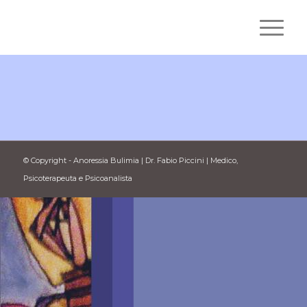
© Copyright - Anoressia Bulimia | Dr. Fabio Piccini | Medico,
Psicoterapeuta e Psicoanalista