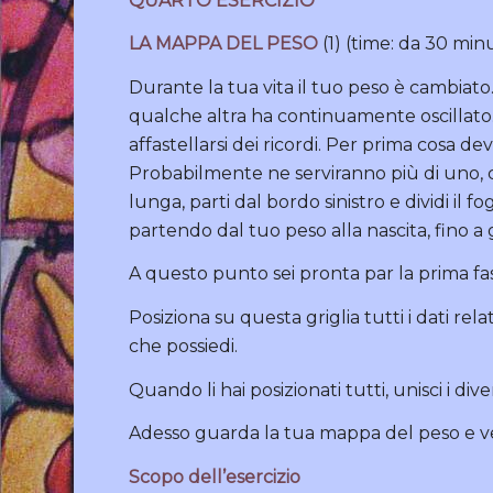
QUARTO ESERCIZIO
LA MAPPA DEL PESO
(1) (time: da 30 minu
Durante la tua vita il tuo peso è cambiato. 
qualche altra ha continuamente oscillato
affastellarsi dei ricordi. Per prima cosa de
Probabilmente ne serviranno più di uno, c
lunga, parti dal bordo sinistro e dividi il fo
partendo dal tuo peso alla nascita, fino a
A questo punto sei pronta par la prima fas
Posiziona su questa griglia tutti i dati rel
che possiedi.
Quando li hai posizionati tutti, unisci i div
Adesso guarda la tua mappa del peso e ve
Scopo dell’esercizio