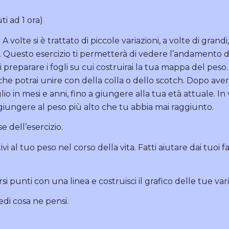
ti ad 1 ora)
A volte si è trattato di piccole variazioni, a volte di grand
. Questo esercizio ti permetterà di vedere l’andamento d
vi preparare i fogli su cui costruirai la tua mappa del peso
he potrai unire con della colla o dello scotch. Dopo ave
glio in mesi e anni, fino a giungere alla tua età attuale. In 
 giungere al peso più alto che tu abbia mai raggiunto.
e dell’esercizio.
ativi al tuo peso nel corso della vita. Fatti aiutare dai tuo
ersi punti con una linea e costruisci il grafico delle tue var
di cosa ne pensi.