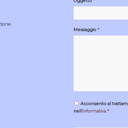
Oggetto
*
zione.
Messaggio
*
Acconsento al trattamen
nell’
informativa
*