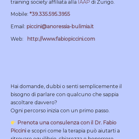
training society affiliata alla
IAAP
di Zurigo.
Mobile:
*39.335.595.3955
Email:
piccini@anoressia-bulimia.it
Web:
http://www.fabiopiccini.com
Hai domande, dubbi o senti semplicemente il
bisogno di parlare con qualcuno che sappia
ascoltare davvero?
Ogni percorso inizia con un primo passo.
Prenota una consulenza con il Dr. Fabio
Piccini
e scopri come la terapia può aiutarti a
ritrovare equilibrio, chiarezza e benessere.