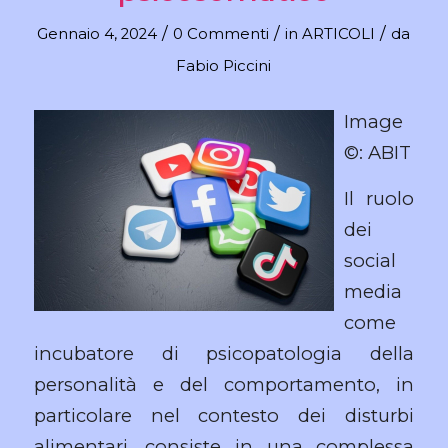
/
/
/
Gennaio 4, 2024
0 Commenti
in
ARTICOLI
da
Fabio Piccini
Image
©: ABIT
Il ruolo
dei
social
media
come
incubatore di psicopatologia della
personalità e del comportamento, in
particolare nel contesto dei disturbi
alimentari, consiste in una complessa