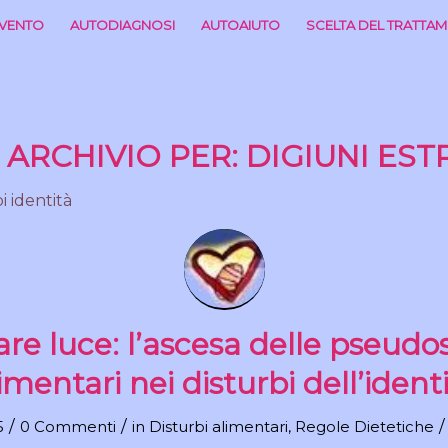
RVENTO
AUTODIAGNOSI
AUTOAIUTO
SCELTA DEL TRATTA
 ARCHIVIO PER:
DIGIUNI EST
re luce: l’ascesa delle pseudo
imentari nei disturbi dell’ident
/
/
/
5
0 Commenti
in
Disturbi alimentari
,
Regole Dietetiche