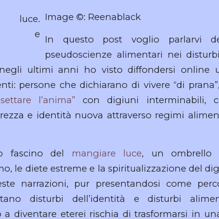
Image ©: Reenablack
In questo post voglio parlarvi del
pseudoscienze alimentari nei disturbi d
egli ultimi anni ho visto diffondersi online 
nti: persone che dichiarano di vivere “di prana
settare l’anima”
con digiuni interminabili,
ezza e identità nuova attraverso regimi alimen
to fascino del
mangiare luce
, un ombrello 
, le diete estreme e la spiritualizzazione del di
te narrazioni, pur presentandosi come percor
ano disturbi dell’identità e disturbi alimen
ino a diventare eterei rischia di trasformarsi in 