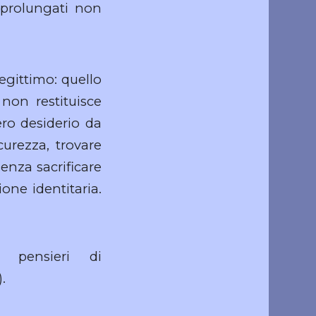
 prolungati non
legittimo: quello
a non restituisce
ero desiderio da
curezza, trovare
senza sacrificare
ione identitaria.
 pensieri di
).