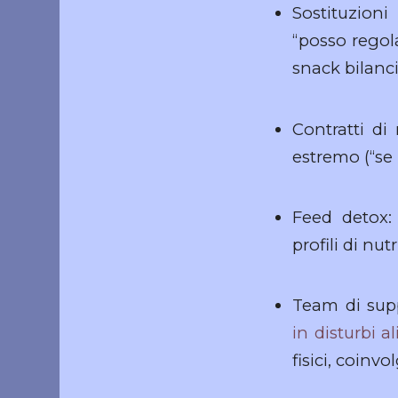
Sostituzion
“posso regol
snack bilanci
Contratti di
estremo (“se 
Feed detox:
profili di nu
Team di sup
in disturbi a
fisici, coinvo