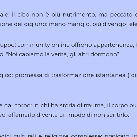
le: il cibo non è più nutrimento, ma peccato o 
azione del digiuno: meno mangio, più divengo “ele
gruppo
:
community online offrono appartenenza, 
ipo: “Noi capiamo la verità, gli altri dormono”.
ico: promessa di trasformazione istantanea (“di
 dal corpo: in chi ha storia di trauma, il corpo p
o; affamarlo diventa un modo di non sentirlo.
adici culturali e religiose complesse; praticato
i