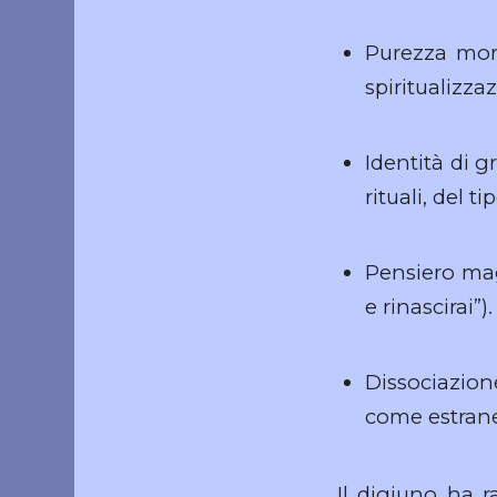
Purezza mora
spiritualizz
Identità di 
rituali, del t
Pensiero mag
e rinascirai”).
Dissociazione
come estrane
Il digiuno ha r