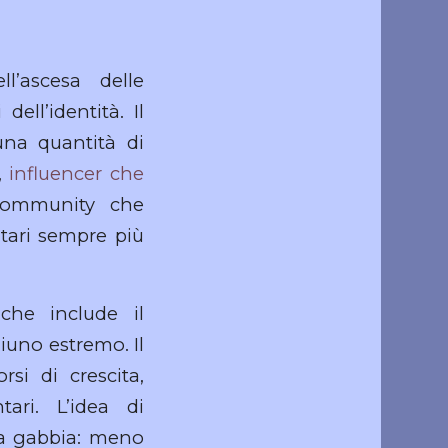
l’ascesa delle
ell’identità. Il
una quantità di
”,
influencer che
 community che
tari sempre più
che include il
giuno estremo. Il
si di crescita,
tari. L’idea di
una gabbia: meno