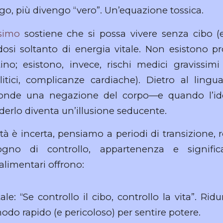
go, più divengo “vero”. Un’equazione tossica.
simo
sostiene che si possa vivere senza cibo (e
osi soltanto di energia vitale. Non esistono pr
no; esistono, invece, rischi medici gravissimi
rolitici, complicanze cardiache). Dietro al lingua
onde una negazione del corpo—e quando l’iden
nderlo diventa un’illusione seducente.
tà è incerta, pensiamo a periodi di transizione, r
sogno di controllo, appartenenza e signific
limentari offrono:
ale: “Se controllo il cibo, controllo la vita”. Rid
odo rapido (e pericoloso) per sentire potere.