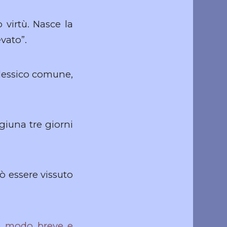
virtù. Nasce la
vato”.
lessico comune,
giuna tre giorni
uò essere vissuto
n modo breve e