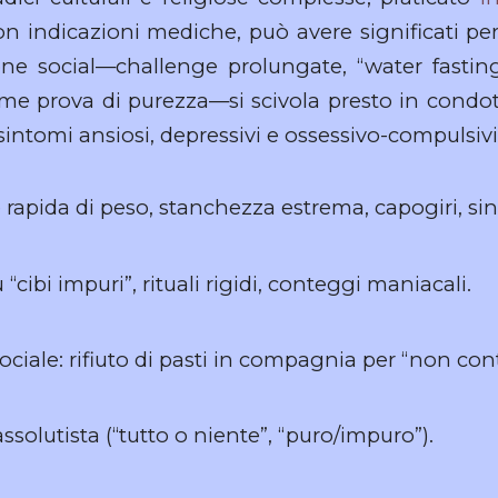
on indicazioni mediche, può avere significati per
one social—challenge prolungate, “water fasting
ome prova di purezza—si scivola presto in condot
sintomi ansiosi, depressivi e ossessivo-compulsivi
rapida di peso, stanchezza estrema, capogiri, si
 “cibi impuri”, rituali rigidi, conteggi maniacali.
ciale: rifiuto di pasti in compagnia per “non con
solutista (“tutto o niente”, “puro/impuro”).