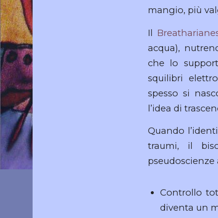
mangio, più val
Il
Breathariane
acqua), nutrend
che lo supporti
squilibri elett
spesso si nasc
l’idea di trasce
Quando l’identi
traumi, il bi
pseudoscienze a
Controllo tot
diventa un m