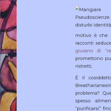
motivo è che n
racconti seduce
giurano di “re
promettono pur
ristretti.
È il cosiddet
Breatharianesimo
problema? Ques
spesso aliment
“purificarsi” f