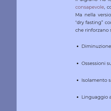
consapevole
, c
Ma nella versi
“dry fasting” c
che rinforzano 
Diminuzione 
Ossessioni su
Isolamento so
Linguaggio as