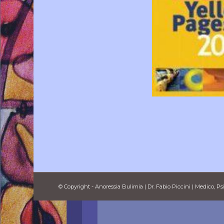
© Copyright - Anoressia Bulimia | Dr. Fabio Piccini | Medico, Ps