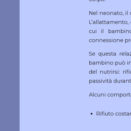
Nel neonato, il
L’allattamento,
cui il bambi
connessione pro
Se questa relaz
bambino può ini
del nutrirsi: r
passività duran
Alcuni comport
Rifiuto cost