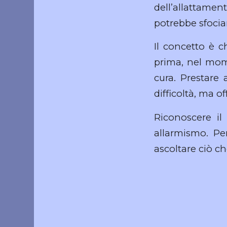
dell’allattamen
potrebbe sfociar
Il concetto è c
prima, nel mom
cura. Prestare 
difficoltà, ma o
Riconoscere il
allarmismo. Per
ascoltare ciò c