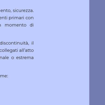
ento, sicurezza.
enti primari con
un momento di
iscontinuità, il
llegati all’atto
ionale o estrema
rme: