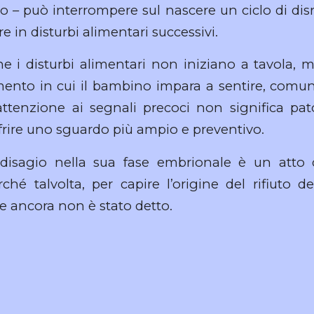
to – può interrompere sul nascere un ciclo di di
e in disturbi alimentari successivi.
he i disturbi alimentari non iniziano a tavola
ento in cui il bambino impara a sentire, comuni
attenzione ai segnali precoci non significa pa
ffrire uno sguardo più ampio e preventivo.
 disagio nella sua fase embrionale è un atto 
ché talvolta, per capire l’origine del rifiuto d
he ancora non è stato detto.