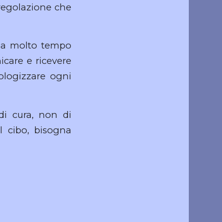
sregolazione che
, ma molto tempo
care e ricevere
tologizzare ogni
di cura, non di
el cibo, bisogna