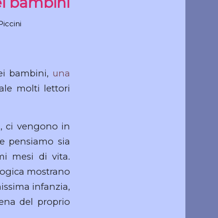
ei bambini
Piccini
ei bambini,
una
le molti lettori
i, ci vengono in
te pensiamo sia
i mesi di vita.
ologica mostrano
missima infanzia,
ena del proprio