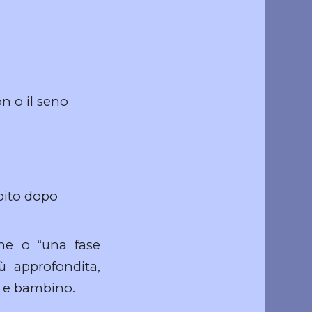
n o il seno
ubito dopo
one o “una fase
ù approfondita,
e e bambino.