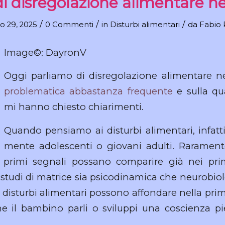
 di disregolazione alimentare n
/
/
/
o 29, 2025
0 Commenti
in
Disturbi alimentari
da
Fabio 
Image©: DayronV
Oggi parliamo di disregolazione alimentare n
problematica abbastanza frequente
e sulla qua
mi hanno chiesto chiarimenti.
Quando pensiamo ai disturbi alimentari, infatt
mente adolescenti o giovani adulti. Raramen
i primi segnali possano comparire già nei prim
 studi di matrice sia psicodinamica che neurobi
i disturbi alimentari possono affondare nella pri
e il bambino parli o sviluppi una coscienza pi