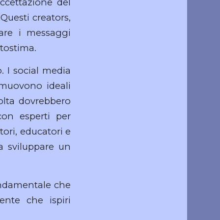
accettazione del
Questi creators,
tare i messaggi
tostima.
. I social media
omuovono ideali
volta dovrebbero
con esperti per
tori, educatori e
a sviluppare un
ondamentale che
nte che ispiri