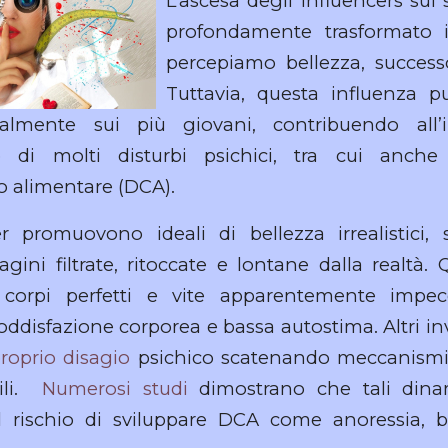
L’ascesa degli influencers sui
profondamente trasformato 
percepiamo bellezza, successo 
Tuttavia, questa influenza pu
cialmente sui più giovani, contribuendo all’
 di molti disturbi psichici, tra cui anche 
 alimentare (DCA).
r promuovono ideali di bellezza irrealistici, 
gini filtrate, ritoccate e lontane dalla realtà.
 corpi perfetti e vite apparentemente impecc
soddisfazione corporea e bassa autostima. Altri i
proprio disagio
psichico scatenando meccanismi im
gili.
Numerosi studi
dimostrano che tali din
l rischio di sviluppare DCA come anoressia, 