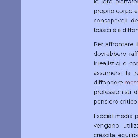
le loro piattaf
proprio corpo e
consapevoli de
tossici e a dif
Per affrontare 
dovrebbero raf
irrealistici o 
assumersi la r
diffondere
mess
professionisti
pensiero critico
I social media
vengano utili
crescita, equilib