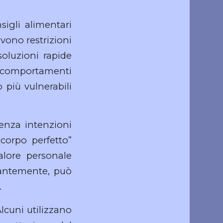
igli alimentari
vono restrizioni
soluzioni rapide
e comportamenti
o più vulnerabili
senza intenzioni
“corpo perfetto”
alore personale
santemente, può
.
lcuni utilizzano