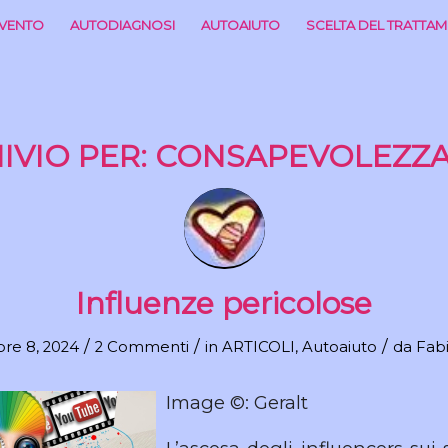
RVENTO
AUTODIAGNOSI
AUTOAIUTO
SCELTA DEL TRATTA
IVIO PER:
CONSAPEVOLEZZA 
Influenze pericolose
/
/
/
e 8, 2024
2 Commenti
in
ARTICOLI
,
Autoaiuto
da
Fabi
Image ©: Geralt