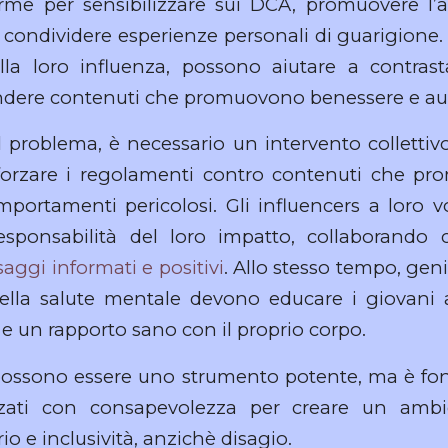
orme per sensibilizzare sui DCA, promuovere l’
 condividere esperienze personali di guarigione. 
lla loro influenza, possono aiutare a contras
fondere contenuti che promuovono benessere e au
il problema, è necessario un intervento collettivo
forzare i regolamenti contro contenuti che pr
comportamenti pericolosi. Gli influencers a loro 
esponsabilità del loro impatto, collaborando 
aggi informati e positivi
. Allo stesso tempo, geni
 della salute mentale devono educare i giovani 
 e un rapporto sano con il proprio corpo.
 possono essere uno strumento potente, ma è f
zzati con consapevolezza per creare un ambie
rio e inclusività, anzichè disagio.