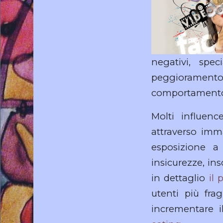
negativi, spe
peggioramento
comportamento
Molti influence
attraverso imma
esposizione a
insicurezze, in
in dettaglio
il 
utenti più fra
incrementare i