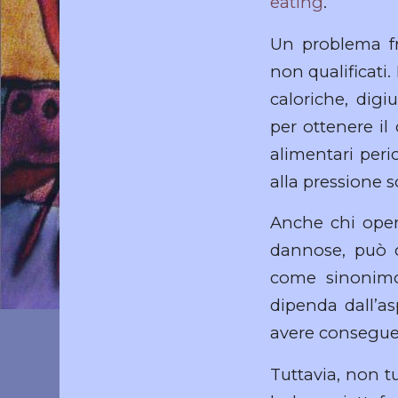
eating
.
Un problema fr
non qualificati
caloriche, digi
per ottenere i
alimentari peric
alla pressione s
Anche chi opera
dannose, può co
come sinonimo 
dipenda dall’a
avere conseguen
Tuttavia, non t