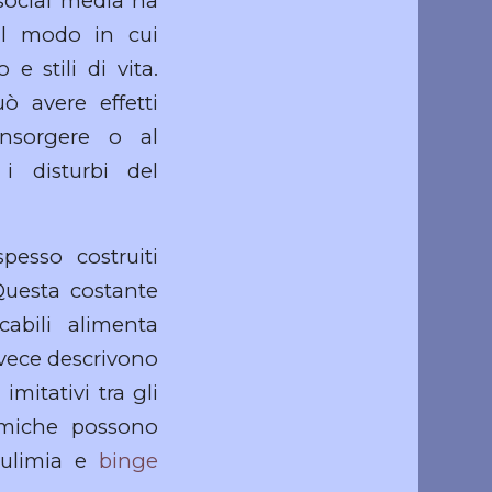
 social media ha
il modo in cui
e stili di vita.
ò avere effetti
insorgere o al
i disturbi del
spesso costruiti
 Questa costante
abili alimenta
nvece descrivono
itativi tra gli
amiche possono
bulimia e
binge