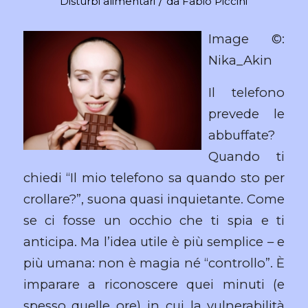
/
Disturbi alimentari
da
Fabio Piccini
Image ©:
Nika_Akin
Il telefono
prevede le
abbuffate?
Quando ti
chiedi “Il mio telefono sa quando sto per
crollare?”, suona quasi inquietante. Come
se ci fosse un occhio che ti spia e ti
anticipa. Ma l’idea utile è più semplice – e
più umana: non è magia né “controllo”. È
imparare a riconoscere quei minuti (e
spesso quelle ore) in cui la vulnerabilità