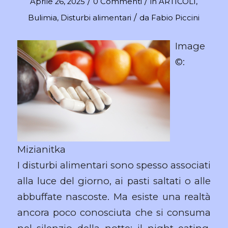
/
/
Aprile 26, 2025
0 Commenti
in
ARTICOLI
,
/
Bulimia
,
Disturbi alimentari
da
Fabio Piccini
Image
©:
Mizianitka
I disturbi alimentari sono spesso associati
alla luce del giorno, ai pasti saltati o alle
abbuffate nascoste. Ma esiste una realtà
ancora poco conosciuta che si consuma