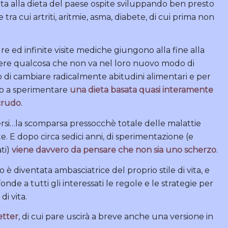
vita alla dieta del paese ospite sviluppando ben presto
 tra cui artriti, aritmie, asma, diabete, di cui prima non
re ed infinite visite mediche giungono alla fine alla
sere qualcosa che non va nel loro nuovo modo di
 di cambiare radicalmente abitudini alimentari e per
ano a sperimentare
una dieta basata quasi interamente
crudo
.
ersi…la scomparsa pressocchè totale delle malattie
 E dopo circa sedici anni, di sperimentazione (e
ti)
viene davvero da pensare che non sia uno scherzo
.
è diventata ambasciatrice del proprio stile di vita, e
fonde a tutti gli interessati le regole e le strategie per
di vita.
etter
, di cui pare uscirà a breve anche una versione in