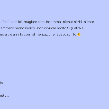
fritti…alcolici…magiare sano insomma…niente nitriti…niente
lutammato monosodico…non ci vuole molto!!! Qualità e
ino a tre anni fa con l’alimentazione facevo schifo
lo.
ritto…