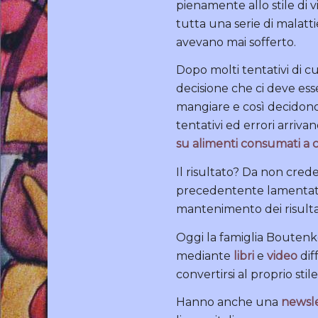
pienamente allo stile di 
tutta una serie di malattie
avevano mai sofferto.
Dopo molti tentativi di cu
decisione che ci deve es
mangiare e così decidono
tentativi ed errori arriv
su alimenti consumati a 
Il risultato? Da non cred
precedentente lamentate.
mantenimento dei risulta
Oggi la famiglia Boutenko 
mediante
libri
e
video
dif
convertirsi al proprio stile 
Hanno anche una
newsl