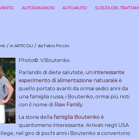
RVENTO
AUTODIAGNOSI
AUTOAIUTO
SCELTA DEL TRATTA
/
/
nti
in
ARTICOLI
da
Fabio Piccini
Photo©: V.Boutenko
Parlando di diete salutiste,
un interessante
esperimento di alimentazione natuarale
è
quello portato avanti da ormai sedici anni da
una famiglia russa, i Boutenko, ormai più noti
con il nome di
Raw Family
.
La storia della
famiglia Boutenko
è
quantomeno interessante. Arrivati negli USA
lege, nel giro di pochi anni i Boutenko si convertono