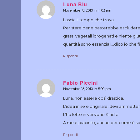
Luna Blu
Novembre 18, 2010 in 11:03 am
dice:
Lascia il tempo che trova…
Per stare bene basterebbe escludere…
grassi vegetali idrogenati e niente g
quantità sono essenziali…dico io che f
Rispondi
Fabio Piccini
Novembre 18, 2010 in 5:00 pm
dice:
Luna, non essere così drastica.
L’idea in sè è originale, devi ammetter
L’ho letto in versione Kindle.
A me è piaciuto, anche per come è sc
Rispondi