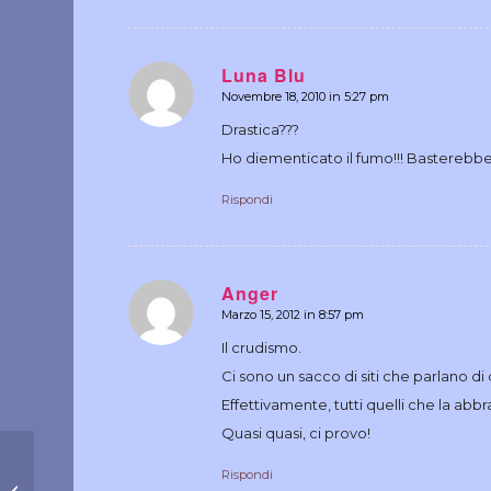
Luna Blu
Novembre 18, 2010 in 5:27 pm
dice:
Drastica???
Ho diementicato il fumo!!! Bastereb
Rispondi
Anger
Marzo 15, 2012 in 8:57 pm
dice:
Il crudismo.
Ci sono un sacco di siti che parlano di 
Effettivamente, tutti quelli che la abb
Quasi quasi, ci provo!
Rispondi
L’obesità non è infettiva…ma quasi