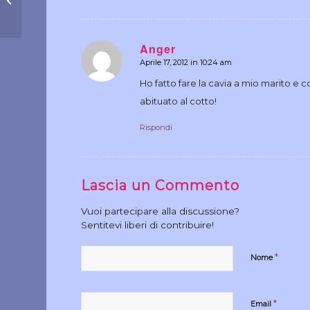
Anger
Aprile 17, 2012 in 10:24 am
dice:
Ho fatto fare la cavia a mio marito e 
abituato al cotto!
Rispondi
Lascia un Commento
Vuoi partecipare alla discussione?
Sentitevi liberi di contribuire!
*
Nome
*
Email