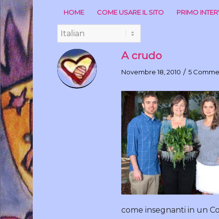
HOME
COME USARE IL SITO
PRIMO INTE
A crudo
/
Novembre 18, 2010
5 Comme
come insegnanti in un Col