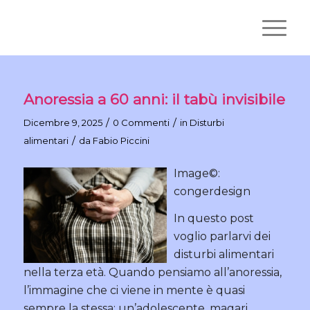
Anoressia a 60 anni: il tabù invisibile
/
/
Dicembre 9, 2025
0 Commenti
in
Disturbi
/
alimentari
da
Fabio Piccini
Image©:
congerdesign
In questo post
voglio parlarvi dei
disturbi alimentari
nella terza età. Quando pensiamo all’anoressia,
l’immagine che ci viene in mente è quasi
sempre la stessa: un’adolescente, magari