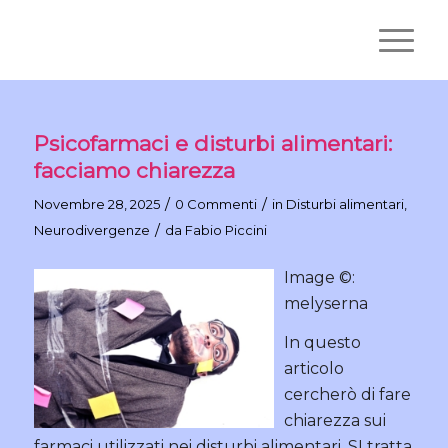
Psicofarmaci e disturbi alimentari:
facciamo chiarezza
/
/
Novembre 28, 2025
0 Commenti
in
Disturbi alimentari
,
/
Neurodivergenze
da
Fabio Piccini
Image ©:
melyserna
In questo
articolo
cercherò di fare
chiarezza sui
farmaci utilizzati nei disturbi alimentari. SI tratta