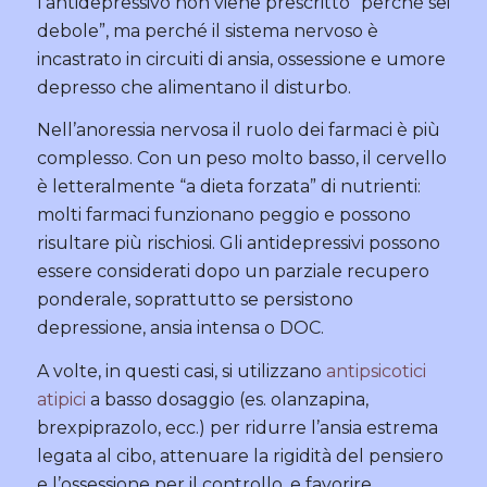
l’antidepressivo non viene prescritto “perché sei
debole”, ma perché il sistema nervoso è
incastrato in circuiti di ansia, ossessione e umore
depresso che alimentano il disturbo.
Nell’anoressia nervosa il ruolo dei farmaci è più
complesso. Con un peso molto basso, il cervello
è letteralmente “a dieta forzata” di nutrienti:
molti farmaci funzionano peggio e possono
risultare più rischiosi. Gli antidepressivi possono
essere considerati dopo un parziale recupero
ponderale, soprattutto se persistono
depressione, ansia intensa o DOC.
A volte, in questi casi, si utilizzano
antipsicotici
atipici
a basso dosaggio (es. olanzapina,
brexpiprazolo, ecc.) per ridurre l’ansia estrema
legata al cibo, attenuare la rigidità del pensiero
e l’ossessione per il controllo, e favorire