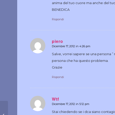
anima del tuo cuore ma anche del tuo co
BENEDICA
Rispondi
piero
Dicembre 17, 2012 in 4:26 pm
dice:
Salve, vorrei sapere se una persona 
persona che ha questo problema.
Grazie
Rispondi
Wtf
Dicembre 17, 2012 in 5:12 pm
dice:
Stai chiedendo se i dca siano contagi
La piazzetta del mese di