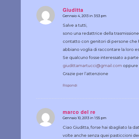
Giuditta
Gennaio 4, 2013 in 3:53 pm
dice:
Salve a tutti,
sono una redattrice della trasmissione
contatto con genitori di persone che 
abbiano voglia di raccontare la loro e
Se qualcuno fosse interessato a parteci
giudittamartucci@gmail.com
oppure t
Grazie per l’attenzione
Rispondi
marco del re
Gennaio 10, 2013 in 1:55 pm
dice:
Ciao Giuditta, forse hai sbagliato la dat
volte anche senza quei pasticcioni de