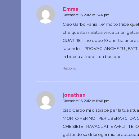
Emma
Dicembre 13, 2012 in 1:44 pm
dice:
Ciao Garbo Fania …e’ molto triste que
che questa malattia vinca …non gett
GUARIRE !! …io dopo 10 anni tra anoressi
facendo !!! PROVACI ANCHE TU , FATTI
in bocca al lupo ….un bacione !
Rispondi
jonathan
Dicembre 15, 2012 in 6:46 pm
dice:
ciao Garbo mi dispiace per la tua situa
MORTO PER NOI, PER LIBERARCI DA OGN
CHE SIETE TRAVAGLIATI E AFFLITTI E I
gettando su di lui ogni mia preoccupazi