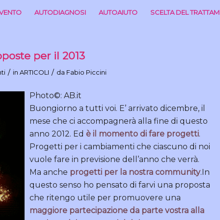
RVENTO
AUTODIAGNOSI
AUTOAIUTO
SCELTA DEL TRATTA
oste per il 2013
/
/
ti
in
ARTICOLI
da
Fabio Piccini
Photo©: AB.it
Buongiorno a tutti voi. E’ arrivato dicembre, il
mese che ci accompagnerà alla fine di questo
anno 2012. Ed
è il momento di fare progetti
.
Progetti per i cambiamenti che ciascuno di noi
vuole fare in previsione dell’anno che verrà.
Ma anche
progetti per la nostra community
.
In
questo senso ho pensato di farvi una proposta
che ritengo utile per promuovere una
maggiore partecipazione da parte vostra alla