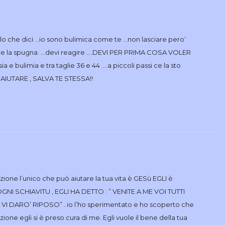
llo che dici …io sono bulimica come te …non lasciare pero’
are la spugna ….devi reagire ….DEVI PER PRIMA COSA VOLER
a e bulimia e tra taglie 36 e 44 ….a piccoli passi ce la sto
 AIUTARE , SALVA TE STESSA!!
zione l’unico che può aiutare la tua vita è GESù EGLI è
I SCHIAVITU , EGLI HA DETTO : ” VENITE A ME VOI TUTTI
O VI DARO’ RIPOSO” . io l’ho sperimentato e ho scoperto che
one egli si è preso cura di me. Egli vuole il bene della tua