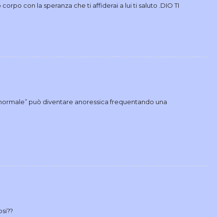
rpo con la speranza che ti affiderai a lui ti saluto .DIO TI
” normale” può diventare anoressica frequentando una
osi??