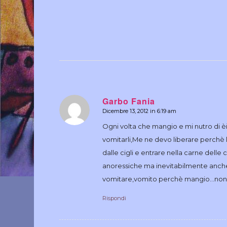
Garbo Fania
Dicembre 13, 2012 in 6:19 am
dice:
Ogni volta che mangio e mi nutro di èi
vomitarli,Me ne devo liberare perchè li
dalle cigli e entrare nella carne dell
anoressiche ma inevitabilmente anche
vomitare,vomito perchè mangio…non v’
Rispondi