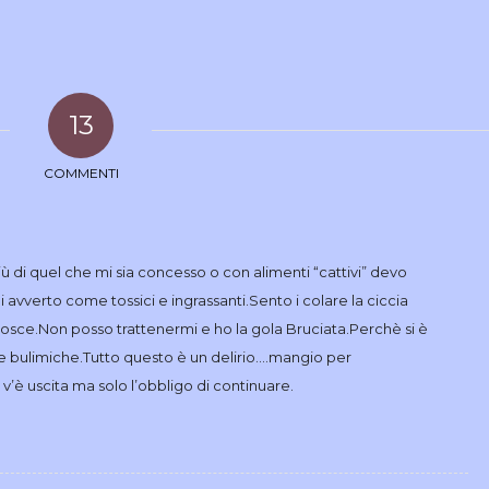
13
COMMENTI
ù di quel che mi sia concesso o con alimenti “cattivi” devo
 avverto come tossici e ingrassanti.Sento i colare la ciccia
e cosce.Non posso trattenermi e ho la gola Bruciata.Perchè si è
 bulimiche.Tutto questo è un delirio….mangio per
è uscita ma solo l’obbligo di continuare.