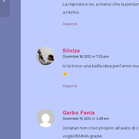
novembre
La risposta è no, a meno che la person
a rischio.
Rispondi
Silviza
Dicembre 18, 2012 in 7:25 pm
dice:
Io la trovo una bella idea perl’anno nu
Rispondi
Garbo Fania
Dicembre 19, 2012 in 4:28 am
dice:
Jonatan non creo proprio all’aiuto di c
voglio!EMMA grazie.