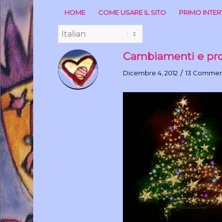
HOME
COME USARE IL SITO
PRIMO INTE
Cambiamenti e prop
/
Dicembre 4, 2012
13 Commen