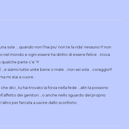
na sola ….quando non l’hai piu’ non te la rida’ nessuno !!! non
sto nel mondo e ogni essere ha diritto di essere felice …trova
 qualche parte c’e’ !!!
i’ , e siamo tutte unite bene o male …non sei sola …coraggio!!!
ma mi stai a cuore .
e dici , tu hai trovato la forza nella fede …altri la possono
ll’affetto dei genitori …o anche nello sguardo del proprio
altro per farcela a uscire dallo sconforto .