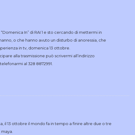
 “Domenica In” di RAI 1 e sto cercando di mettermi in
hanno, o che hanno avuto un disturbo di anoressia, che
sperienza in tv, domenica 13 ottobre.
pare alla trasmissione può scrivermi all’indirizzo
elefonarmi al 328 8872991.
a, il 13 ottobre il mondo fa in tempo a finire altre due o tre
i maya.