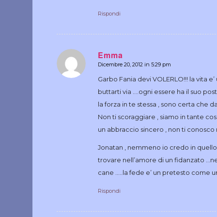
Rispondi
Emma
Dicembre 20, 2012 in 5:29 pm
dice:
Garbo Fania devi VOLERLO!!! la vita e’ u
buttarti via ….ogni essere ha il suo po
la forza in te stessa , sono certa che da
Non ti scoraggiare , siamo in tante cos
un abbraccio sincero , non ti conosco 
Jonatan , nemmeno io credo in quello ch
trovare nell’amore di un fidanzato …ne
cane …..la fede e’ un pretesto come un’
Rispondi