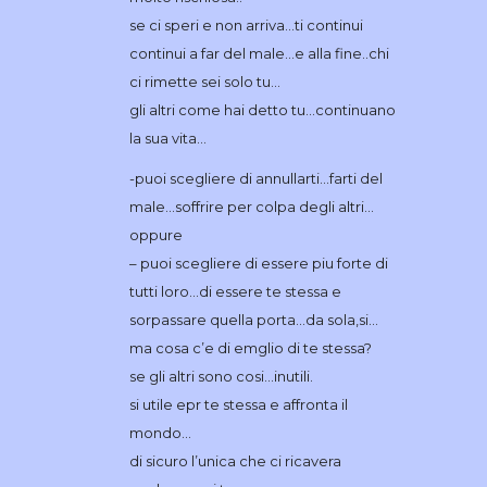
se ci speri e non arriva…ti continui
continui a far del male…e alla fine..chi
ci rimette sei solo tu…
gli altri come hai detto tu…continuano
la sua vita…
-puoi scegliere di annullarti…farti del
male…soffrire per colpa degli altri…
oppure
– puoi scegliere di essere piu forte di
tutti loro…di essere te stessa e
sorpassare quella porta…da sola,si…
ma cosa c’e di emglio di te stessa?
se gli altri sono cosi…inutili.
si utile epr te stessa e affronta il
mondo…
di sicuro l’unica che ci ricavera