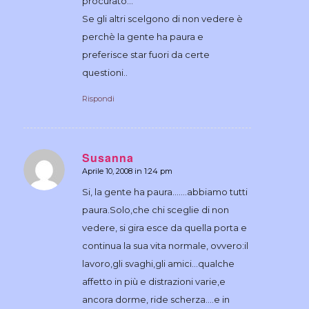
procurato…
Se gli altri scelgono di non vedere è
perchè la gente ha paura e
preferisce star fuori da certe
questioni..
Rispondi
Susanna
Aprile 10, 2008 in 1:24 pm
dice:
Si, la gente ha paura…….abbiamo tutti
paura.Solo,che chi sceglie di non
vedere, si gira esce da quella porta e
continua la sua vita normale, ovvero:il
lavoro,gli svaghi,gli amici…qualche
affetto in più e distrazioni varie,e
ancora dorme, ride scherza….e in