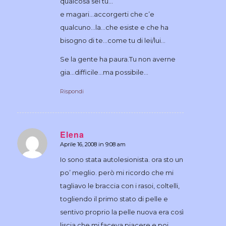
qualcosa sei tu…
e magari…accorgerti che c’e
qualcuno…la…che esiste e che ha
bisogno di te…come tu di lei/lui…
Se la gente ha paura.Tu non averne
gia…difficile…ma possibile…
Rispondi
Elena
Aprile 16, 2008 in 9:08 am
dice:
Io sono stata autolesionista. ora sto un
po’ meglio. però mi ricordo che mi
tagliavo le braccia con i rasoi, coltelli,
togliendo il primo stato di pelle e
sentivo proprio la pelle nuova era così
liscia che mi faceva piacere e poi