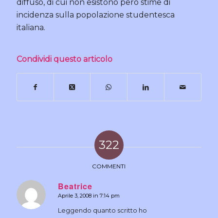
diffuso, di cui non esistono però stime di
incidenza sulla popolazione studentesca
italiana.
Condividi questo articolo
322
COMMENTI
Beatrice
Aprile 3, 2008 in 7:14 pm
dice:
Leggendo quanto scritto ho