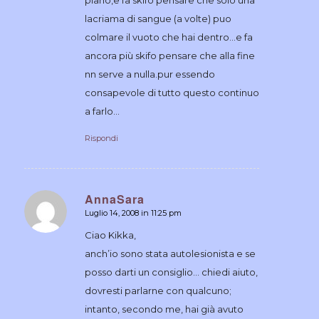
piano,e fa skifo pensare che solo una
lacriama di sangue (a volte) puo
colmare il vuoto che hai dentro…e fa
ancora più skifo pensare che alla fine
nn serve a nulla.pur essendo
consapevole di tutto questo continuo
a farlo…
Rispondi
AnnaSara
Luglio 14, 2008 in 11:25 pm
dice:
Ciao Kikka,
anch’io sono stata autolesionista e se
posso darti un consiglio… chiedi aiuto,
dovresti parlarne con qualcuno;
intanto, secondo me, hai già avuto