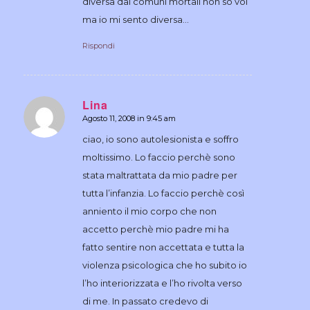
diversa dai comuni mortali non so voi
ma io mi sento diversa…
Rispondi
Lina
Agosto 11, 2008 in 9:45 am
dice:
ciao, io sono autolesionista e soffro
moltissimo. Lo faccio perchè sono
stata maltrattata da mio padre per
tutta l’infanzia. Lo faccio perchè così
anniento il mio corpo che non
accetto perchè mio padre mi ha
fatto sentire non accettata e tutta la
violenza psicologica che ho subito io
l’ho interiorizzata e l’ho rivolta verso
di me. In passato credevo di