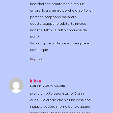
ricordati che amare non è mai un
errore. Io ti ammiro,perchè di solito le
persone scappano davanti a
questo,scappano subito, tu invece
non l’hai fatto….E tutto comincia da
qui….!
Sii orgoglioso di te stesso, sempre e
comunque.
Rispondi
kikka
Luglio 14, 2008 in 10:23 pm
dice:
io sno un autolesionista,ho 15 anni
quasi 16,e credo che sia una cosa così
ingiusta vedersi morire dentro ,piano