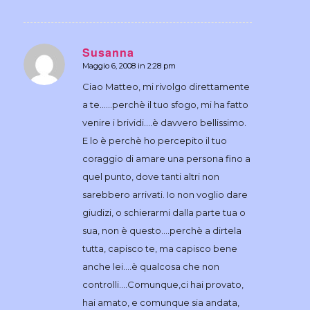
Susanna
Maggio 6, 2008 in 2:28 pm
dice:
Ciao Matteo, mi rivolgo direttamente
a te……perchè il tuo sfogo, mi ha fatto
venire i brividi….è davvero bellissimo.
E lo è perchè ho percepito il tuo
coraggio di amare una persona fino a
quel punto, dove tanti altri non
sarebbero arrivati. Io non voglio dare
giudizi, o schierarmi dalla parte tua o
sua, non è questo….perchè a dirtela
tutta, capisco te, ma capisco bene
anche lei….è qualcosa che non
controlli….Comunque,ci hai provato,
hai amato, e comunque sia andata,