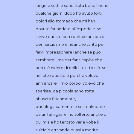
lungo e sottile sono stata bene finchè
qualche giorni dopo ho avuto forti
dolori allo stomaco che mi han
dovuto far andare all’ospedale. se
scrivo questo con i particolari non è
per narcisismo e neanche tanto per
farvi impressionare (anche se può
sembrare), ma per farvi capire che
non c’è niente di bello in tutto ciò. se
ho fatto questo è perchè volevo
annientare il mio corpo. volevo che
sparisse. da piccola sono stata
abusata fisicamente,
psicologiacamente e sessualmente
da un famigliare. ho sofferto anche di
bulimia e ho tentato varie volte il
suicidio arrivando quasi a morire