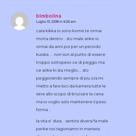
bimbolina
Luglio 15, 2008 in 6:26 am
dice:
cara kikka io sono kome te ormai
morta dentro… sto male anke io
ormai da anni poi per un periodo
kurata …. non son al punto di essere
troppo sottopeso ce di peggio ma
ce anke ki sta meglio…. sto
peggiorando sempre di piu ora mi
metto a fare bici da kamera tutte le
sere allo scopo di bruciare la cena
ma io voglio solo mantenere il peso
forma …
la vita e’ dura… sentirsi diversi fa male
perke noi ragioniamo in maniera