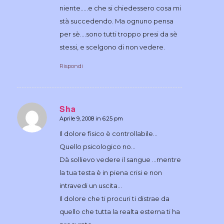
niente…..e che si chiedessero cosa mi
stà succedendo. Ma ognuno pensa
per sè….sono tutti troppo presi da sè
stessi, e scelgono di non vedere.
Rispondi
Sha
Aprile 9, 2008 in 6:25 pm
dice:
Il dolore fisico è controllabile…
Quello psicologico no…
Dà sollievo vedere il sangue …mentre
la tua testa è in piena crisi e non
intravedi un uscita…
Il dolore che ti procuri ti distrae da
quello che tutta la realta esterna ti ha