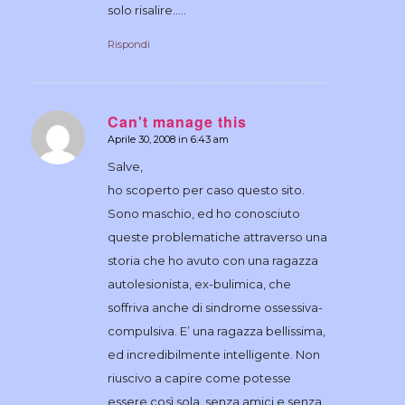
solo risalire…..
Rispondi
Can't manage this
Aprile 30, 2008 in 6:43 am
dice:
Salve,
ho scoperto per caso questo sito.
Sono maschio, ed ho conosciuto
queste problematiche attraverso una
storia che ho avuto con una ragazza
autolesionista, ex-bulimica, che
soffriva anche di sindrome ossessiva-
compulsiva. E’ una ragazza bellissima,
ed incredibilmente intelligente. Non
riuscivo a capire come potesse
essere così sola, senza amici e senza