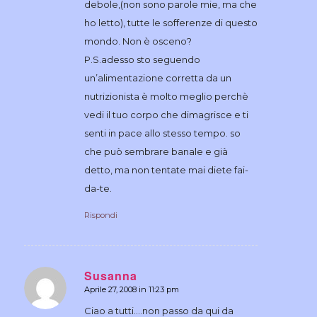
debole,(non sono parole mie, ma che
ho letto), tutte le sofferenze di questo
mondo. Non è osceno?
P.S.adesso sto seguendo
un’alimentazione corretta da un
nutrizionista è molto meglio perchè
vedi il tuo corpo che dimagrisce e ti
senti in pace allo stesso tempo. so
che può sembrare banale e già
detto, ma non tentate mai diete fai-
da-te.
Rispondi
Susanna
Aprile 27, 2008 in 11:23 pm
dice:
Ciao a tutti….non passo da qui da