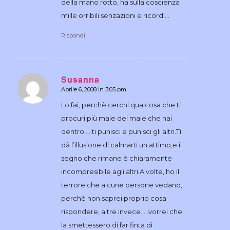
della mano rotto, ha sulla coscienza
mille orribili senzazioni e ricordi…
Rispondi
Susanna
Aprile 6, 2008 in 3:05 pm
dice:
Lo fai, perchè cerchi qualcosa che ti
procuri più male del male che hai
dentro…..ti punisci e punisci gli altri.Ti
dà l’illusione di calmarti un attimo,e il
segno che rimane è chiaramente
incompresibile agli altri.A volte, ho il
terrore che alcune persone vedano,
perchè non saprei proprio cosa
rispondere, altre invece…..vorrei che
la smettessero di far finta di