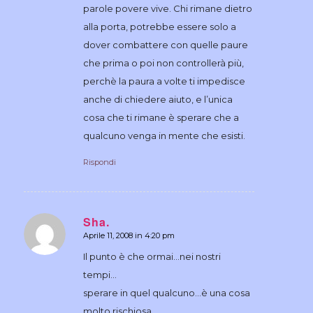
parole povere vive. Chi rimane dietro
alla porta, potrebbe essere solo a
dover combattere con quelle paure
che prima o poi non controllerà più,
perchè la paura a volte ti impedisce
anche di chiedere aiuto, e l’unica
cosa che ti rimane è sperare che a
qualcuno venga in mente che esisti.
Rispondi
Sha.
Aprile 11, 2008 in 4:20 pm
dice:
Il punto è che ormai…nei nostri
tempi…
sperare in quel qualcuno…è una cosa
molto rischiosa..