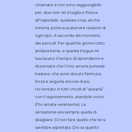
chiamare e non sono raggiungibile
per..due ore!..lei si taglia e finisce
all’ospedale..qualsiasi cosa, anche
minima, poteva scatenare reazioni di
ogni tipo. A seconda dei momenti,
dei periodi. Per qualche giorno tutto
andava bene, e queste tregue mi
lasciavano il tempo di riprendermi e
di pensare che il mio amore potesse
bastare..che avrei dovuto farmi più
forza e seguirla ancora di più.
Ho tentato in tutti i modi di “aiutarla”…
con il ragionamento, standole vicino
(l’ho amata veramente). La
sensazione era sempre quella di
sbagliare. Di non fare quello che lei si
sarebbe aspettata. Dio sa quanto