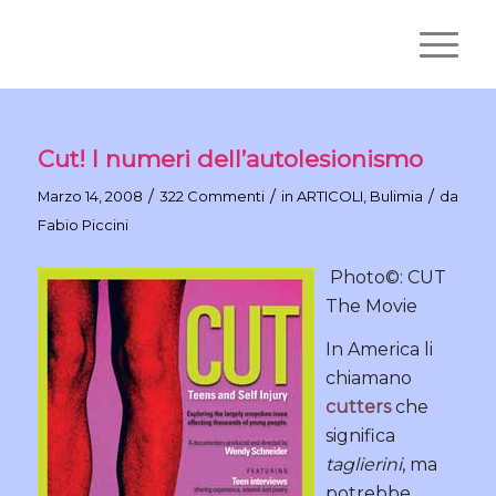
Cut! I numeri dell’autolesionismo
/
/
/
Marzo 14, 2008
322 Commenti
in
ARTICOLI
,
Bulimia
da
Fabio Piccini
Photo©: CUT
The Movie
In America li
chiamano
cutters
che
significa
taglierini
, ma
potrebbe