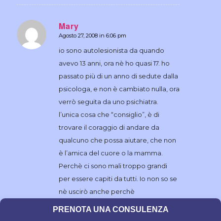
Mary
Agosto 27, 2008 in 6:06 pm
dice:
io sono autolesionista da quando
avevo 13 anni, ora nè ho quasi 17. ho
passato più di un anno di sedute dalla
psicologa, e non è cambiato nulla, ora
verrò seguita da uno psichiatra.
l’unica cosa che “consiglio”, è di
trovare il coraggio di andare da
qualcuno che possa aiutare, che non
è l’amica del cuore o la mamma.
Perchè ci sono mali troppo grandi
per essere capiti da tutti. Io non so se
nè uscirò anche perchè
l’autolesionismo è solo una parte di
PRENOTA UNA CONSULENZA
me da curare. Ma so che il male non