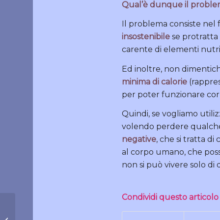
Qual’è dunque il problem
Il problema consiste nel
insostenibile
se protratta
carente di elementi nutr
Ed inoltre, non dimentic
minima di calorie
(rappres
per poter funzionare co
Quindi, se vogliamo utili
volendo perdere qualch
negative
, che si tratta di
al corpo umano, che posso
non si può vivere solo di q
Condividi questo articolo
Nuovo Dizionario di Dietetica da