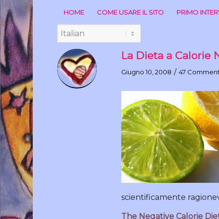
HOME
COME USARE IL SITO
PRIMO INTE
La Dieta a Calorie
/
Giugno 10, 2008
47 Comment
scientificamente ragionev
The Negative Calorie Die