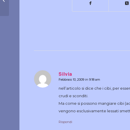
scaricare
Silvia
Febbraio 10, 2009 in 9:18 am
dice:
nell’articolo si dice che i cibi, per 
crudi e sconditi.
Ma come si possono mangiare cibi (ad e
vengono esclusivamente lessati smett
Rispondi