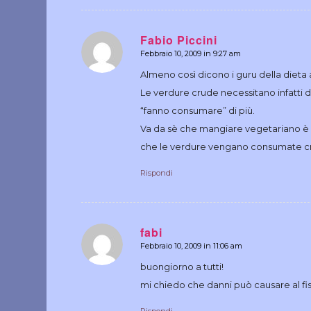
Fabio Piccini
Febbraio 10, 2009 in 9:27 am
dice:
Almeno così dicono i guru della dieta 
Le verdure crude necessitano infatti
“fanno consumare” di più.
Va da sè che mangiare vegetariano è
che le verdure vengano consumate cr
Rispondi
fabi
Febbraio 10, 2009 in 11:06 am
dice:
buongiorno a tutti!
mi chiedo che danni può causare al fis