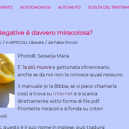
RVENTO
AUTODIAGNOSI
AUTOAIUTO
SCELTA DEL TRATTA
 Negative è davvero miracolosa?
/
/
i
in
ARTICOLI
,
Obesità
da
Fabio Piccini
Photo©: Sesselja Maria
E’
la più nuova
e gettonata oltreoceano,
anche se da noi non la conosce quasi nessuno.
Il manuale (o la Bibbia, se vi piace chiamarla
così) si trova su
Internet
e si scarica
direttamente sotto forma di file pdf.
Promette miracoli e si fonda su criteri
oli.
t
, questo è il suo nome in inglese, può tradursi