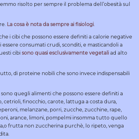
remmo risolto per sempre il problema dell’obesità sul
ire.
La cosa è nota da sempre ai fisiologi
.
che i cibi che possono essere definiti a calorie negative
di essere consumati crudi, sconditi, e masticandoli a
uesti cibi
sono quasi esclusivamente vegetali
ad alto
utto, di proteine nobili che sono invece indispensabili
sono quegli alimenti che possono essere definiti a
, cetrioli, finocchio, carote, lattuga a costa dura,
 peperoni, melanzane, porri, zucche, zucchine, rape,
eloni, arance, limoni, pompelmi insomma tutto quello
a,o frutta non zuccherina purchè, lo ripeto, venga
ita.