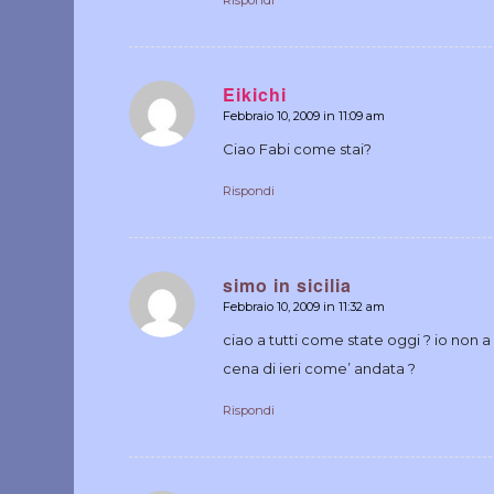
Rispondi
Eikichi
Febbraio 10, 2009 in 11:09 am
dice:
Ciao Fabi come stai?
Rispondi
simo in sicilia
Febbraio 10, 2009 in 11:32 am
dice:
ciao a tutti come state oggi ? io non a 
cena di ieri come’ andata ?
Rispondi