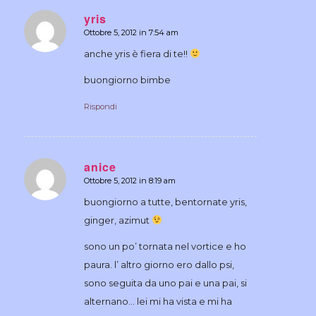
yris
Ottobre 5, 2012 in 7:54 am
dice:
anche yris è fiera di te!!
buongiorno bimbe
Rispondi
anice
Ottobre 5, 2012 in 8:19 am
dice:
buongiorno a tutte, bentornate yris,
ginger, azimut
sono un po’ tornata nel vortice e ho
paura. l’ altro giorno ero dallo psi,
sono seguita da uno pai e una pai, si
alternano… lei mi ha vista e mi ha