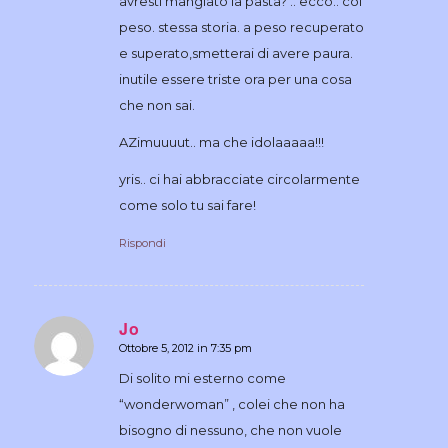
avresti mangiato la pasta? .. ecco.. col
peso. stessa storia. a peso recuperato
e superato,smetterai di avere paura.
inutile essere triste ora per una cosa
che non sai.
AZimuuuut.. ma che idolaaaaa!!!
yris.. ci hai abbracciate circolarmente
come solo tu sai fare!
Rispondi
Jo
Ottobre 5, 2012 in 7:35 pm
dice:
Di solito mi esterno come
“wonderwoman” , colei che non ha
bisogno di nessuno, che non vuole