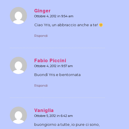
Ginger
Ottobre 4, 2012 in 9:54 am
dice:
Ciao Yris, un abbraccio anche a te!
Rispondi
Fabio Piccini
Ottobre 4, 2012 in 9:57 am
dice:
Buondì Yris e bentornata
Rispondi
Vaniglia
Ottobre 5, 2012 in 6:42 am
dice:
buongiorno a tutte, io pure ci sono,