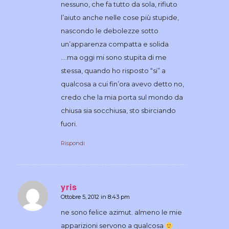
nessuno, che fa tutto da sola, rifiuto
l’aiuto anche nelle cose più stupide,
nascondo le debolezze sotto
un’apparenza compatta e solida
….ma oggi mi sono stupita di me
stessa, quando ho risposto “si” a
qualcosa a cui fin’ora avevo detto no,
credo che la mia porta sul mondo da
chiusa sia socchiusa, sto sbirciando
fuori.
Rispondi
yris
Ottobre 5, 2012 in 8:43 pm
dice:
ne sono felice azimut. almeno le mie
apparizioni servono a qualcosa