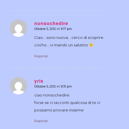
nonsochedire
Ottobre 5, 2012 in 9:17 pm
dice:
Ciao… sono nuova… cerco di scoprire
cos’ho….vi mando un salutino
Rispondi
yris
Ottobre 5, 2012 in 9:31 pm
dice:
ciao nonsochedire.
forse se ci racconti qualcosa di te ci
possiamo provare insieme
Rispondi