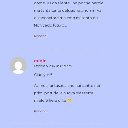
come JO da silente…ho poche parole
ma tanta tanta delusione….non mi va
di raccontare ma cmq mi sento qui.
Non vedo futuro…
Rispondi
miele
Ottobre 5, 2012 in 6:59 am
dice:
Ciao yris!!!
Azimut, fantastica che hai scritto nei
primi post della nuova piazzetta…
miele è fiera di te
Rispondi