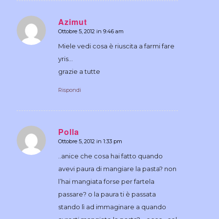
Azimut
Ottobre 5, 2012 in 9:46 am
dice:
Miele vedi cosa è riuscita a farmi fare
yris…
grazie a tutte
Rispondi
Polla
Ottobre 5, 2012 in 1:33 pm
dice:
..anice che cosa hai fatto quando
avevi paura di mangiare la pasta? non
l’hai mangiata forse per fartela
passare? o la paura ti è passata
stando lì ad immaginare a quando