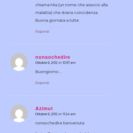
chiama Mia (un nome che associo alla
malattia) che strana coincidenza.
Buona giornata a tutte
Rispondi
nonsochedire
Ottobre 6, 2012 in 10:57 am
dice:
Buongiorno….
Rispondi
Azimut
Ottobre 6, 2012 in 11:24 am
dice:
nonsochedire benvenuta