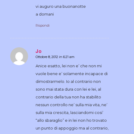
vi auguro una buonanotte
a domani
Rispondi
Jo
Ottobre 8, 2012 in 6:21 am
dice:
Anice esatto, lei non e’ che non mi
vuole bene e’ solamente incapace di
dimostrarmelo. Io al contrario non
sono mai stata dura con lei e lei, al
contrario della tua non ha stabilito
nessun controllo ne’ sulla mia vita, ne’
sulla mia crescita, lasciandomi cosi’
“allo sbaraglio” e in lei non ho trovato
un punto di appoggio ma al contrario,