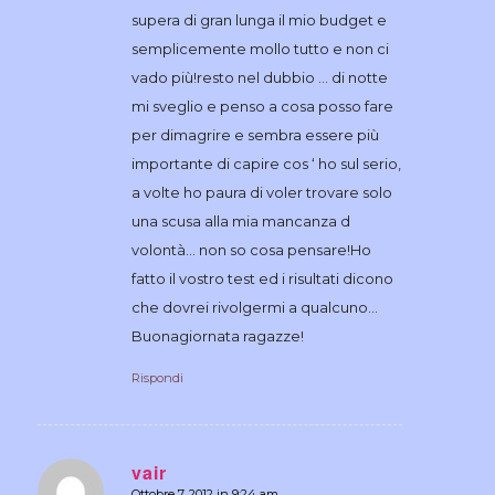
supera di gran lunga il mio budget e
semplicemente mollo tutto e non ci
vado più!resto nel dubbio … di notte
mi sveglio e penso a cosa posso fare
per dimagrire e sembra essere più
importante di capire cos ‘ ho sul serio,
a volte ho paura di voler trovare solo
una scusa alla mia mancanza d
volontà… non so cosa pensare!Ho
fatto il vostro test ed i risultati dicono
che dovrei rivolgermi a qualcuno…
Buonagiornata ragazze!
Rispondi
vair
Ottobre 7, 2012 in 9:24 am