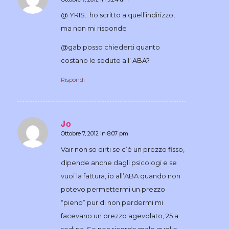
dice:
@ YRIS.. ho scritto a quell’indirizzo,
ma non mi risponde
@gab posso chiederti quanto
costano le sedute all’ ABA?
Rispondi
Jo
Ottobre 7, 2012 in 8:07 pm
dice:
Vair non so dirti se c’è un prezzo fisso,
dipende anche dagli psicologi e se
vuoi la fattura, io all’ABA quando non
potevo permettermi un prezzo
“pieno” pur di non perdermi mi
facevano un prezzo agevolato, 25 a
seduta. Se non ricordo male quello