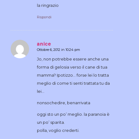
la ringrazio
Rispondi
anice
Ottobre 6, 2012 in 10:24 pm
dice:
Jo, non potrebbe essere anche una
forma di gelosia verso il cane di tua
mamma? Ipotizzo… forse lei lo tratta
meglio di come ti senti trattata tu da
lei…
nonsochedire, benarrivata
oggi sto un po’ meglio. la paranoia è
un po’ sparita.
polla, voglio crederti.