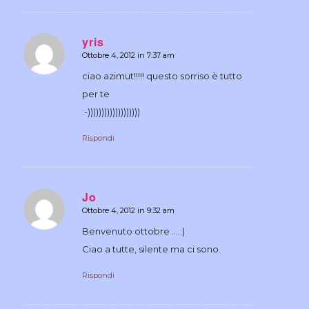
yris
Ottobre 4, 2012 in 7:37 am
dice:
ciao azimut!!!!! questo sorriso è tutto
per te
:-)))))))))))))))))))
Rispondi
Jo
Ottobre 4, 2012 in 9:32 am
dice:
Benvenuto ottobre ….:)
Ciao a tutte, silente ma ci sono.
Rispondi