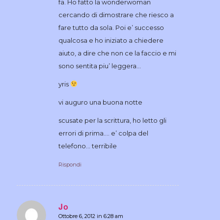
fa. Ho fatto la wonderwoman
cercando di dimostrare che riesco a
fare tutto da sola. Poi e’ successo
qualcosa e ho iniziato a chiedere
aiuto, a dire che non ce la faccio e mi
sono sentita piu’ leggera…
yris
vi auguro una buona notte
scusate per la scrittura, ho letto gli
errori di prima…. e’ colpa del
telefono… terribile
Rispondi
Jo
Ottobre 6, 2012 in 6:28 am
dice: