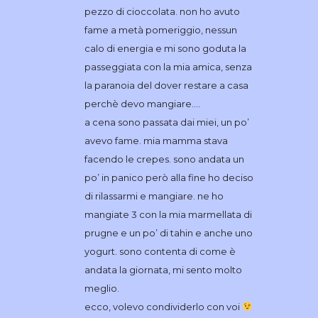
pezzo di cioccolata. non ho avuto
fame a metà pomeriggio, nessun
calo di energia e mi sono goduta la
passeggiata con la mia amica, senza
la paranoia del dover restare a casa
perchè devo mangiare….
a cena sono passata dai miei, un po’
avevo fame. mia mamma stava
facendo le crepes. sono andata un
po’ in panico però alla fine ho deciso
di rilassarmi e mangiare. ne ho
mangiate 3 con la mia marmellata di
prugne e un po’ di tahin e anche uno
yogurt. sono contenta di come è
andata la giornata, mi sento molto
meglio.
ecco, volevo condividerlo con voi