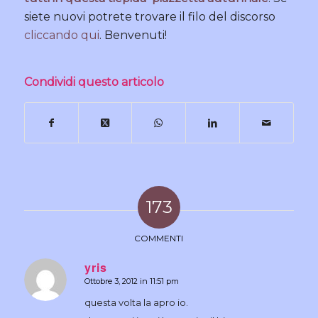
siete nuovi potrete trovare il filo del discorso
cliccando qui
. Benvenuti!
Condividi questo articolo
173
COMMENTI
yris
Ottobre 3, 2012 in 11:51 pm
dice:
questa volta la apro io.