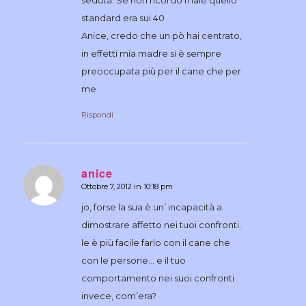
standard era sui 40
Anice, credo che un pò hai centrato,
in effetti mia madre si è sempre
preoccupata più per il cane che per
me
Rispondi
anice
Ottobre 7, 2012 in 10:18 pm
dice:
jo, forse la sua è un’ incapacità a
dimostrare affetto nei tuoi confronti.
le è più facile farlo con il cane che
con le persone… e il tuo
comportamento nei suoi confronti
invece, com’era?