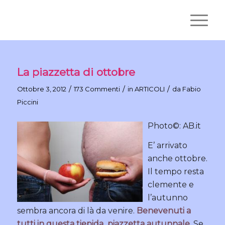
La piazzetta di ottobre
/
/
/
Ottobre 3, 2012
173 Commenti
in
ARTICOLI
da
Fabio
Piccini
Photo©: AB.it
E’ arrivato
anche ottobre.
Il tempo resta
clemente e
l’autunno
sembra ancora di là da venire.
Benevenuti a
tutti in questa tiepida piazzetta autunnale
. Se