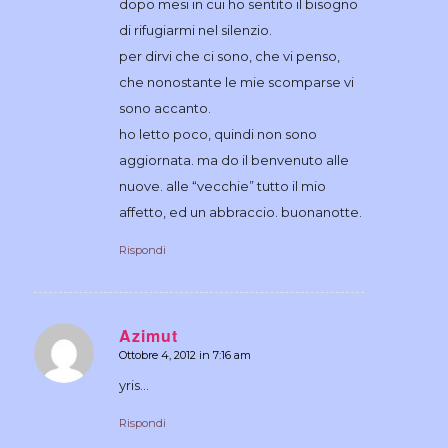
dopo mesi in cui ho sentito il bisogno
di rifugiarmi nel silenzio.
per dirvi che ci sono, che vi penso,
che nonostante le mie scomparse vi
sono accanto.
ho letto poco, quindi non sono
aggiornata. ma do il benvenuto alle
nuove. alle “vecchie” tutto il mio
affetto, ed un abbraccio. buonanotte.
Rispondi
Azimut
Ottobre 4, 2012 in 7:16 am
dice:
yris…
Rispondi