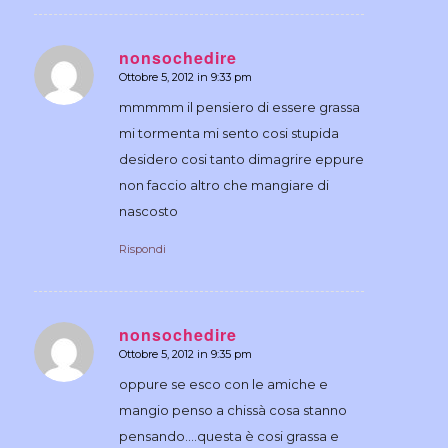
nonsochedire
Ottobre 5, 2012 in 9:33 pm
dice:
mmmmm il pensiero di essere grassa
mi tormenta mi sento cosi stupida
desidero cosi tanto dimagrire eppure
non faccio altro che mangiare di
nascosto
Rispondi
nonsochedire
Ottobre 5, 2012 in 9:35 pm
dice:
oppure se esco con le amiche e
mangio penso a chissà cosa stanno
pensando….questa è cosi grassa e