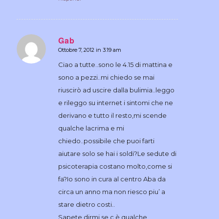
Gab
Ottobre 7, 2012 in 3:19 am
dice:
Ciao a tutte..sono le 4.15 di mattina e
sono a pezzi..mi chiedo se mai
riuscirò ad uscire dalla bulimia..leggo
e rileggo su internet i sintomi che ne
derivano e tutto il resto,mi scende
qualche lacrima e mi
chiedo..possibile che puoi farti
aiutare solo se hai i soldi?Le sedute di
psicoterapia costano molto,come si
fa?Io sono in cura al centro Aba da
circa un anno ma non riesco piu’ a
stare dietro costi..
Sapete dirmi se c è qualche