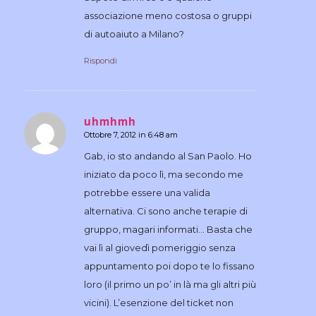
associazione meno costosa o gruppi
di autoaiuto a Milano?
Rispondi
uhmhmh
Ottobre 7, 2012 in 6:48 am
dice:
Gab, io sto andando al San Paolo. Ho
iniziato da poco lì, ma secondo me
potrebbe essere una valida
alternativa. Ci sono anche terapie di
gruppo, magari informati… Basta che
vai lì al giovedì pomeriggio senza
appuntamento poi dopo te lo fissano
loro (il primo un po’ in là ma gli altri più
vicini). L’esenzione del ticket non