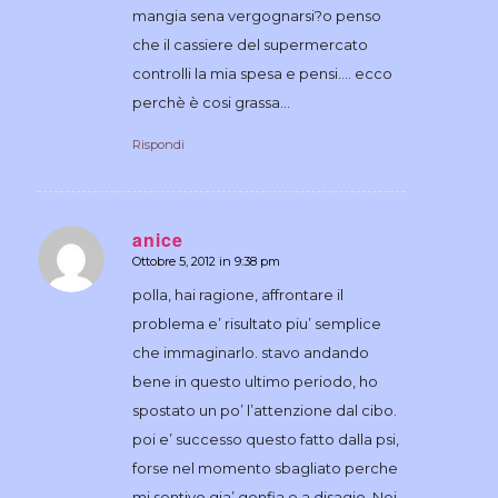
mangia sena vergognarsi?o penso
che il cassiere del supermercato
controlli la mia spesa e pensi…. ecco
perchè è cosi grassa…
Rispondi
anice
Ottobre 5, 2012 in 9:38 pm
dice:
polla, hai ragione, affrontare il
problema e’ risultato piu’ semplice
che immaginarlo. stavo andando
bene in questo ultimo periodo, ho
spostato un po’ l’attenzione dal cibo.
poi e’ successo questo fatto dalla psi,
forse nel momento sbagliato perche
mi sentivo gia’ gonfia e a disagio. Nei