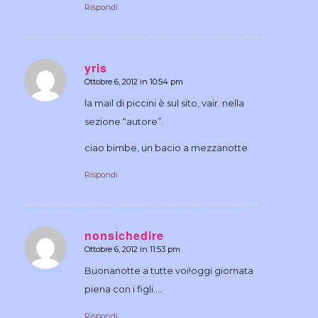
Rispondi
yris
Ottobre 6, 2012 in 10:54 pm
dice:
la mail di piccini è sul sito, vair. nella
sezione “autore”.
ciao bimbe, un bacio a mezzanotte
Rispondi
nonsichedire
Ottobre 6, 2012 in 11:53 pm
dice:
Buonanotte a tutte voi!oggi giornata
piena con i figli….
Rispondi