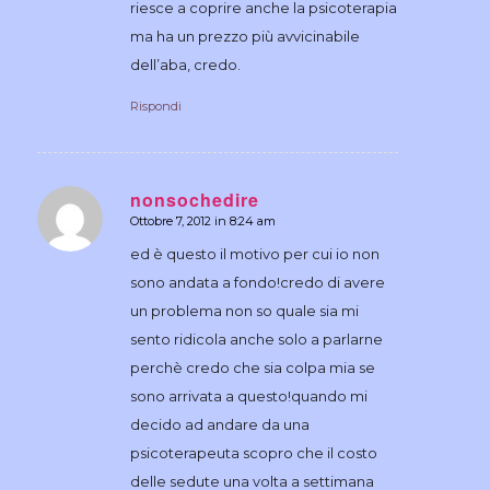
riesce a coprire anche la psicoterapia
ma ha un prezzo più avvicinabile
dell’aba, credo.
Rispondi
nonsochedire
Ottobre 7, 2012 in 8:24 am
dice:
ed è questo il motivo per cui io non
sono andata a fondo!credo di avere
un problema non so quale sia mi
sento ridicola anche solo a parlarne
perchè credo che sia colpa mia se
sono arrivata a questo!quando mi
decido ad andare da una
psicoterapeuta scopro che il costo
delle sedute una volta a settimana