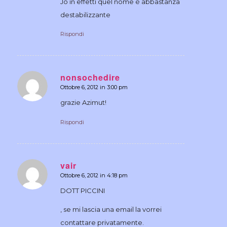
Jo in effetti quel nome è abbastanza
destabilizzante
Rispondi
nonsochedire
Ottobre 6, 2012 in 3:00 pm
dice:
grazie Azimut!
Rispondi
vair
Ottobre 6, 2012 in 4:18 pm
dice:
DOTT PICCINI
, se mi lascia una email la vorrei
contattare privatamente.