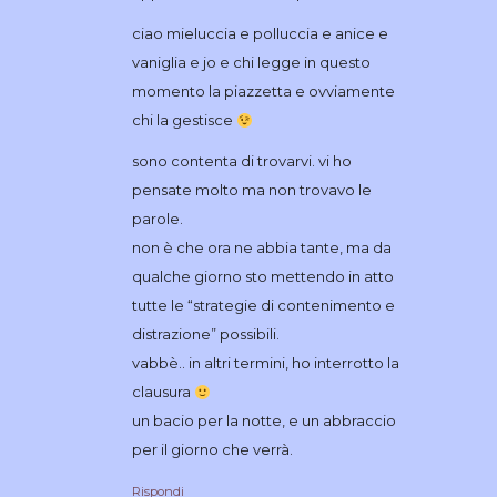
ciao mieluccia e polluccia e anice e
vaniglia e jo e chi legge in questo
momento la piazzetta e ovviamente
chi la gestisce
sono contenta di trovarvi. vi ho
pensate molto ma non trovavo le
parole.
non è che ora ne abbia tante, ma da
qualche giorno sto mettendo in atto
tutte le “strategie di contenimento e
distrazione” possibili.
vabbè.. in altri termini, ho interrotto la
clausura
un bacio per la notte, e un abbraccio
per il giorno che verrà.
Rispondi