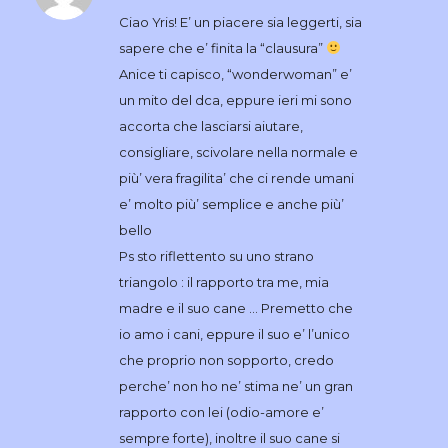
Ciao Yris! E’ un piacere sia leggerti, sia
sapere che e’ finita la “clausura”
Anice ti capisco, “wonderwoman” e’
un mito del dca, eppure ieri mi sono
accorta che lasciarsi aiutare,
consigliare, scivolare nella normale e
più’ vera fragilita’ che ci rende umani
e’ molto più’ semplice e anche più’
bello
Ps sto riflettento su uno strano
triangolo : il rapporto tra me, mia
madre e il suo cane … Premetto che
io amo i cani, eppure il suo e’ l’unico
che proprio non sopporto, credo
perche’ non ho ne’ stima ne’ un gran
rapporto con lei (odio-amore e’
sempre forte), inoltre il suo cane si