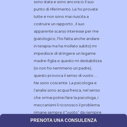
sono stata e sono ancora io il suo
punto di riferimento. Le ho provate
tutte e non sono mai riuscita a
costruire un rapporto , il suo
apparente scarso interesse per me
(patologico, l’ho fatta anche andare
in terapia ma ha mollato subito) mi
impedisce di stringere un legame
madre-figlia e questo mi destabilizza
(io non ho nemmeno un padre),
questo provoca il senso di vuoto ….
Ne sono coscente. La psicologia e
l’analisi sono acqua fresca, nel senso
che ormai potrei fare la psicologa, i
meccanismi li riconosco il problema
rimane sempre il “vuoto” da riempire
che a volte si fa sentire.
PRENOTA UNA CONSULENZA