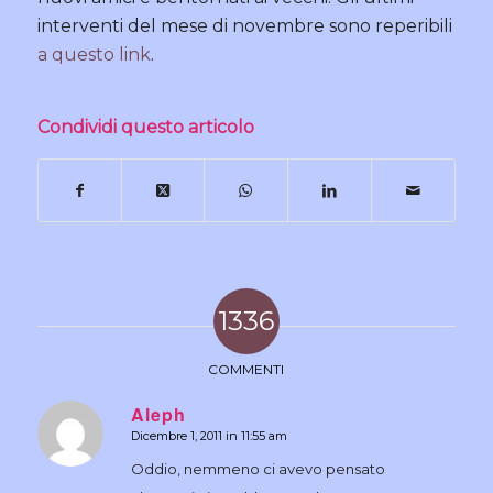
interventi del mese di novembre sono reperibili
a questo link
.
Condividi questo articolo
1336
COMMENTI
Aleph
Dicembre 1, 2011 in 11:55 am
dice:
Oddio, nemmeno ci avevo pensato