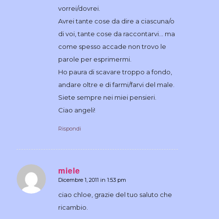
vorrei/dovrei.
Avrei tante cose da dire a ciascuna/o
di voi, tante cose da raccontarvi… ma
come spesso accade non trovo le
parole per esprimermi.
Ho paura di scavare troppo a fondo,
andare oltre e di farmi/farvi del male.
Siete sempre nei miei pensieri.
Ciao angeli!
Rispondi
miele
Dicembre 1, 2011 in 1:53 pm
dice:
ciao chloe, grazie del tuo saluto che
ricambio.