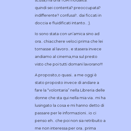
quindi sei contenta? preoccupata?
indifferente? confusa?.. dai ficcati in
doccia e fluidificati intanto.. ;).
Io sono stata con un’amica sino ad
ora.. chiacchere veloci prima che lei
tornasse al lavoro.. e stasera invece
andiamo al cinema,ma sul presto
visto che poi tutti domani lavorano!!!
A proposito,o quasi.. a me oggi è
stato proposto invece di andare a
fare la “volontaria” nella Libreria delle
donne che sta qui nella mia via.. mi ha
lusingato la cosa e mi hanno detto di
passare per le informazioni.. io ci
penso eh.. che poi non sia retribuito a
me non interessa per ora.. prima