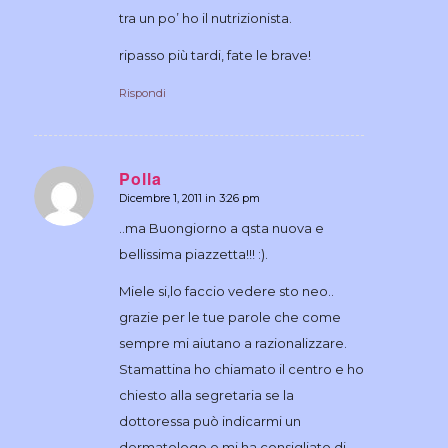
tra un po’ ho il nutrizionista.
ripasso più tardi, fate le brave!
Rispondi
Polla
Dicembre 1, 2011 in 3:26 pm
dice:
..ma Buongiorno a qsta nuova e
bellissima piazzetta!!! :).
Miele si,lo faccio vedere sto neo..
grazie per le tue parole che come
sempre mi aiutano a razionalizzare.
Stamattina ho chiamato il centro e ho
chiesto alla segretaria se la
dottoressa può indicarmi un
dermatologo e mi ha consigliato di