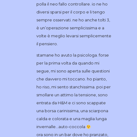
polla il neo fallo controllare. io ne ho
diversi sparsi per il corpo e li tengo
sempre osservati. ne ho anche tolti 3,
è un’operazione semplicissima e a
volte è meglio levarsi semplicemente
il pensiero.
stamane ho avuto la psicologa. forse
per la prima volta da quando mi
segue, mi sono aperta sulle questioni
che davvero mi toccano. ho pianto,
ho riso, mi sento stanchissima. poi per
smollare un attimo la tensione, sono
entrata da H&M e ci sono scappate
una borsa carinissima, una sciarpona
calda e colorata e una maglia lunga
invernalle…auto-coccola
ora sono in un bar dove ho pranzato,