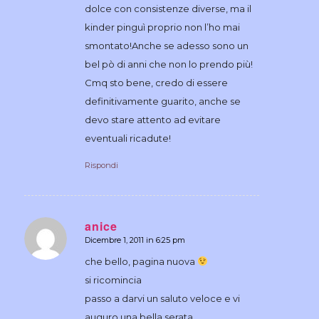
dolce con consistenze diverse, ma il
kinder pinguì proprio non l’ho mai
smontato!Anche se adesso sono un
bel pò di anni che non lo prendo più!
Cmq sto bene, credo di essere
definitivamente guarito, anche se
devo stare attento ad evitare
eventuali ricadute!
Rispondi
anice
Dicembre 1, 2011 in 6:25 pm
dice:
che bello, pagina nuova
si ricomincia
passo a darvi un saluto veloce e vi
auguro una bella serata