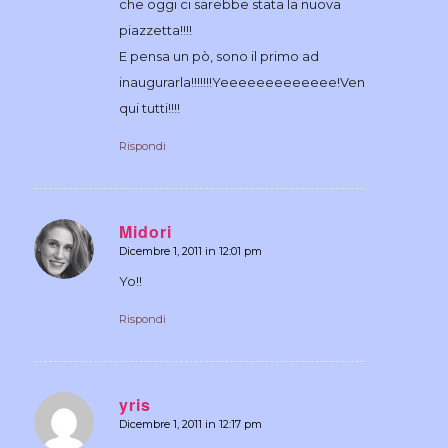
che oggi ci sarebbe stata la nuova
piazzetta!!!!
E pensa un pò, sono il primo ad
inaugurarla!!!!!!!Yeeeeeeeeeeeee!Venite
qui tutti!!!!
Rispondi
Midori
Dicembre 1, 2011 in 12:01 pm
dice:
Yo!!
Rispondi
yris
Dicembre 1, 2011 in 12:17 pm
dice: