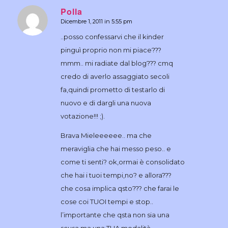
Polla
Dicembre 1, 2011 in 5:55 pm
dice:
..posso confessarvi che il kinder
pinguì proprio non mi piace???
mmm.. mi radiate dal blog??? cmq
credo di averlo assaggiato secoli
fa,quindi prometto di testarlo di
nuovo e di dargli una nuova
votazione!!! ;).
Brava Mieleeeeee.. ma che
meraviglia che hai messo peso.. e
come ti senti? ok,ormai è consolidato
che hai i tuoi tempi,no? e allora???
che cosa implica qsto??? che farai le
cose coi TUOI tempi e stop..
l’importante che qsta non sia una
scusa,ma una TUA modalità.