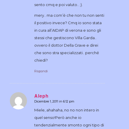
sento cmq e poi valuto.. ;).
mery.. ma com’è che non tu non senti
il positivo invece? Cmq io sono stata
in cura all’AIDAP di verona e sono gli
stessi che gestiscono Villa Garda..
ovvero il dottor Della Grave e direi
che sono stra specializzati.. perché
chiedi?
Rispondi
Aleph
Dicembre 1, 2011 in 6:12 pm
dice:
Miele, ahahaha, no no non intero in
quel senso!Però anche io
tendenzialmente smonto ogni tipo di