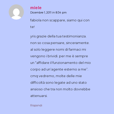
miele
Dicembre 1, 2011 in 8:34 pm
dice:
fabiola non scappare, siamo qui con
te!
yris grazie della tua testimonianza.
non so cosa pensare, sinceramente.
al solo leggere nomi di farmaci mi
vengono i brividi. per me è sempre
un “affidare il funzionamento del mio
corpo ad un’agente esterno a me”.
cmq vedremo, molte delle mie
difficoltà sono legate ad uno stato
ansioso che tra non molto dovrebbe
attenuarsi.
Rispondi