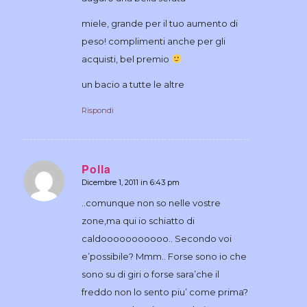
miele, grande per il tuo aumento di
peso! complimenti anche per gli
acquisti, bel premio
un bacio a tutte le altre
Rispondi
Polla
Dicembre 1, 2011 in 6:43 pm
dice:
..comunque non so nelle vostre
zone,ma qui io schiatto di
caldooooooooooo.. Secondo voi
e’possibile? Mmm.. Forse sono io che
sono su di giri o forse sara’che il
freddo non lo sento piu’ come prima?