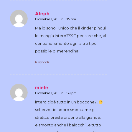
Aleph
Dicembre 1, 2011 in 5:15 pm
dice:
Ma io sono l’unico che il kinder pingui
lo mangia intero????E pensare che, al
contrario, smonto ogni altro tipo
possibile di merendina!
Rispondi
miele
Dicembre 1, 2011 in 5:39 pm
dice:
intero cioè tutto in un boccone?!
scherzo…io adoro smontarne gli
strati…si presta proprio alla grande.
e smonto anche i baiocchi…e tutto