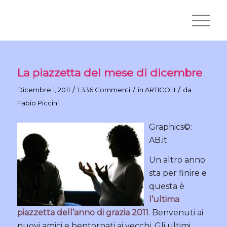
La piazzetta del mese di dicembre
/
/
/
Dicembre 1, 2011
1.336 Commenti
in
ARTICOLI
da
Fabio Piccini
Graphics©:
AB.it
Un altro anno
sta per finire e
questa è
l’ultima
piazzetta dell’anno di grazia 2011
. Benvenuti ai
nuovi amici e bentornati ai vecchi. Gli ultimi