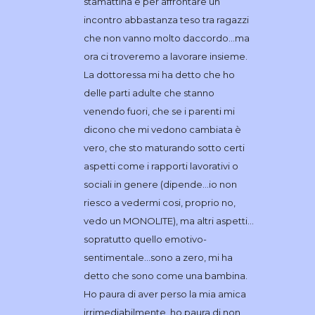
stamattina e per affrontare un
incontro abbastanza teso tra ragazzi
che non vanno molto daccordo…ma
ora ci troveremo a lavorare insieme.
La dottoressa mi ha detto che ho
delle parti adulte che stanno
venendo fuori, che se i parenti mi
dicono che mi vedono cambiata è
vero, che sto maturando sotto certi
aspetti come i rapporti lavorativi o
sociali in genere (dipende…io non
riesco a vedermi cosi, proprio no,
vedo un MONOLITE), ma altri aspetti…
sopratutto quello emotivo-
sentimentale…sono a zero, mi ha
detto che sono come una bambina.
Ho paura di aver perso la mia amica
irrimediabilmente, ho paura di non