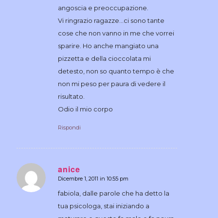
angoscia e preoccupazione.
Vi ringrazio ragazze…ci sono tante
cose che non vanno in me che vorrei
sparire. Ho anche mangiato una
pizzetta e della cioccolata mi
detesto, non so quanto tempo è che
non mi peso per paura di vedere il
risultato.
Odio il mio corpo
Rispondi
anice
Dicembre 1, 2011 in 10:55 pm
dice:
fabiola, dalle parole che ha detto la
tua psicologa, stai iniziando a