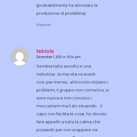
(probabilmente ha stimolato la
produzione di prolattina)
Rispondi
fabiola
Dicembre 1, 2011 in 10:14 pm
dice:
Sembra tutto avvolto in una
nebulosa…la mia vita va avanti
cosi..per inerzia…al tirocinio iniziano i
problemi, il gruppo non comunica..io
sono nuova e non conosco i
meccanismi ma li sto intuendo… il
capo non facilita le cose, ho dovuto
fare appello a tutta la calma che
possiedo per non scappare via