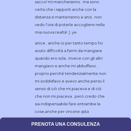
sacco! mi mancheranno.. ma sono
certa che i rapporti anche con la
distanza si manterranno e anzi.. non
vedo l’ora di poterle accogliere nella
mia nuova realtà! ;). ye.
anice.. anche io per tanto tempo ho
avuto difficoltà a farmi da mangiare
quando ero sola.. invece con gli altri
mangiavo e anche mi abbuffavo..
proprio perché tendenzialmente non
mi soddisfavo e avevo anche perso il
senso di ciò che mi piaceva e di ciò
che non mi piaceva.. però credo che
sia indispensabile fare entrambe le
cose,anche per vincere qsta
benedetta paura dell’abbuffata..
PRENOTA UNA CONSULENZA
quante ne ho “dovute” fare o cmq