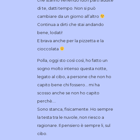
che stanno venendo fuori parti adulte
di te, datti tempo. Non si può
cambiare da un giorno all’altro
Continua a dirti che stai andando
bene, lodati!
E brava anche per la pizzetta e la
cioccolata
Polla, oggi sto così così, ho fatto un
sogno molto intenso questa notte,
legato al cibo, a persone che non ho
capito bene chi fossero… mi ha
scosso anche se non ho capito
perchè….
Sono stanca, fisicamente. Ho sempre
la testa tra le nuvole, non riesco a
ragionare. Il pensiero è sempre li, sul
cibo.