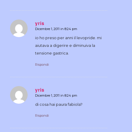
yris
Dicembre 1, 2011 in 8:24 pm
dice:
io ho preso per anni il levopride. mi
aiutava a digerire e diminuiva la
tensione gastrica.
Rispondi
yris
Dicembre 1, 2011 in 8:24 pm
dice:
di cosa hai paura fabiola?
Rispondi