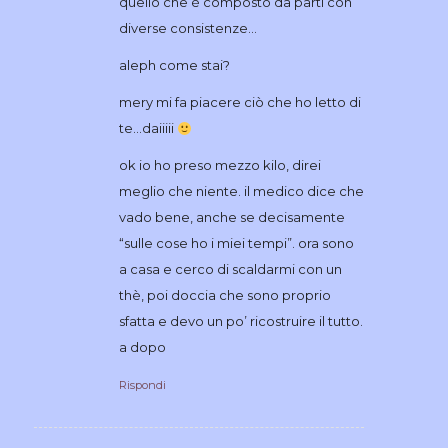
quello che è composto da parti con
diverse consistenze…
aleph come stai?
mery mi fa piacere ciò che ho letto di
te…daiiiii
ok io ho preso mezzo kilo, direi
meglio che niente. il medico dice che
vado bene, anche se decisamente
“sulle cose ho i miei tempi”. ora sono
a casa e cerco di scaldarmi con un
thè, poi doccia che sono proprio
sfatta e devo un po’ ricostruire il tutto.
a dopo
Rispondi