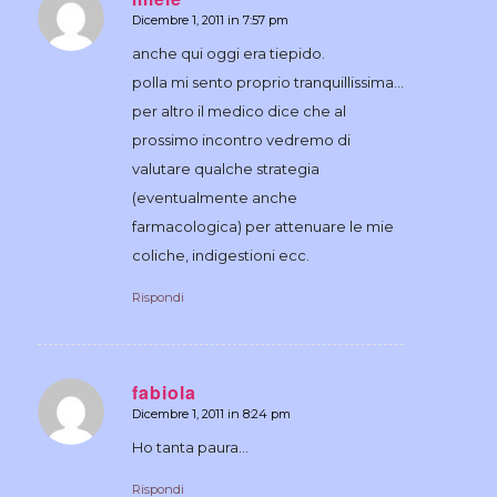
Dicembre 1, 2011 in 7:57 pm
dice:
anche qui oggi era tiepido.
polla mi sento proprio tranquillissima…
per altro il medico dice che al
prossimo incontro vedremo di
valutare qualche strategia
(eventualmente anche
farmacologica) per attenuare le mie
coliche, indigestioni ecc.
Rispondi
fabiola
Dicembre 1, 2011 in 8:24 pm
dice:
Ho tanta paura…
Rispondi