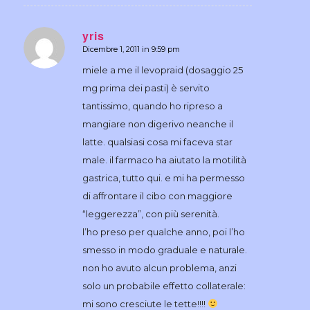
yris
Dicembre 1, 2011 in 9:59 pm
dice:
miele a me il levopraid (dosaggio 25
mg prima dei pasti) è servito
tantissimo, quando ho ripreso a
mangiare non digerivo neanche il
latte. qualsiasi cosa mi faceva star
male. il farmaco ha aiutato la motilità
gastrica, tutto qui. e mi ha permesso
di affrontare il cibo con maggiore
“leggerezza”, con più serenità.
l’ho preso per qualche anno, poi l’ho
smesso in modo graduale e naturale.
non ho avuto alcun problema, anzi
solo un probabile effetto collaterale:
mi sono cresciute le tette!!!!