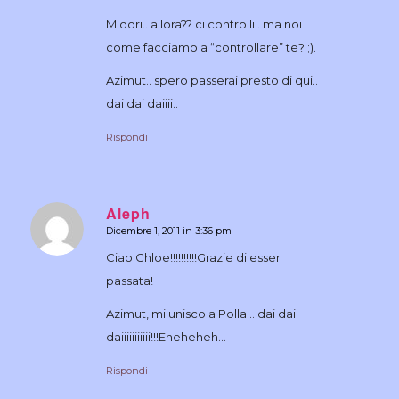
Midori.. allora?? ci controlli.. ma noi
come facciamo a “controllare” te? ;).
Azimut.. spero passerai presto di qui..
dai dai daiiii..
Rispondi
Aleph
Dicembre 1, 2011 in 3:36 pm
dice:
Ciao Chloe!!!!!!!!!!Grazie di esser
passata!
Azimut, mi unisco a Polla….dai dai
daiiiiiiiiiii!!!Eheheheh…
Rispondi