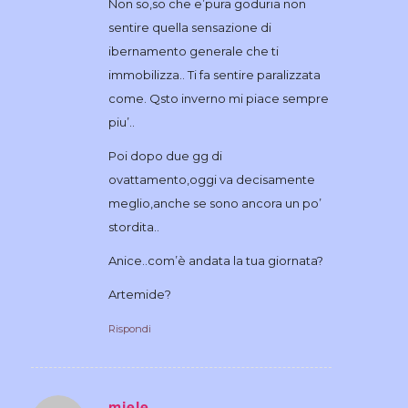
Non so,so che e’pura goduria non
sentire quella sensazione di
ibernamento generale che ti
immobilizza.. Ti fa sentire paralizzata
come. Qsto inverno mi piace sempre
piu’..
Poi dopo due gg di
ovattamento,oggi va decisamente
meglio,anche se sono ancora un po’
stordita..
Anice..com’è andata la tua giornata?
Artemide?
Rispondi
miele