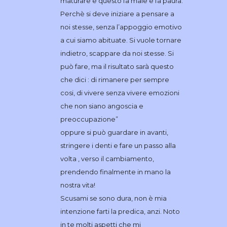
maturare e questo fa male e fa paura.
Perchè si deve iniziare a pensare a
noi stesse, senza l’appoggio emotivo
a cui siamo abituate. Si vuole tornare
indietro, scappare da noi stesse. Si
può fare, ma il risultato sarà questo
che dici : di rimanere per sempre
cosi, di vivere senza vivere emozioni
che non siano angoscia e
preoccupazione”
oppure si può guardare in avanti,
stringere i denti e fare un passo alla
volta , verso il cambiamento,
prendendo finalmente in mano la
nostra vita!
Scusami se sono dura, non è mia
intenzione farti la predica, anzi. Noto
in te molti aspetti che mi