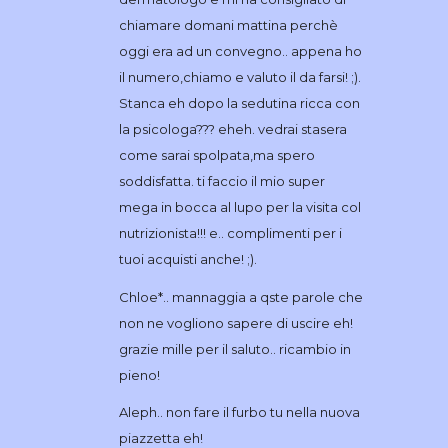
chiamare domani mattina perchè
oggi era ad un convegno.. appena ho
il numero,chiamo e valuto il da farsi! ;).
Stanca eh dopo la sedutina ricca con
la psicologa??? eheh. vedrai stasera
come sarai spolpata,ma spero
soddisfatta. ti faccio il mio super
mega in bocca al lupo per la visita col
nutrizionista!!! e.. complimenti per i
tuoi acquisti anche! ;).
Chloe*.. mannaggia a qste parole che
non ne vogliono sapere di uscire eh!
grazie mille per il saluto.. ricambio in
pieno!
Aleph.. non fare il furbo tu nella nuova
piazzetta eh!