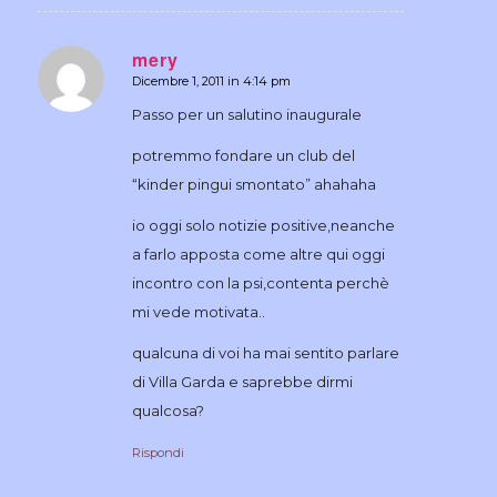
mery
Dicembre 1, 2011 in 4:14 pm
dice:
Passo per un salutino inaugurale
potremmo fondare un club del
“kinder pingui smontato” ahahaha
io oggi solo notizie positive,neanche
a farlo apposta come altre qui oggi
incontro con la psi,contenta perchè
mi vede motivata..
qualcuna di voi ha mai sentito parlare
di Villa Garda e saprebbe dirmi
qualcosa?
Rispondi