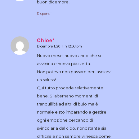
buon dicembre!
Rispondi
Chloe*
Dicembre 1, 2011 in 12:38 pm
dice:
Nuovo mese, nuovo anno che si
avvicina e nuova piazzetta.
Non potevo non passare per lasciarvi
un saluto!
Qui tutto procede relativamente
bene. Si alternano momenti di
tranquillità ad altri di buio ma è
normale e sto imparando a gestire
ogni emozione cercando di
svincolarla dal cibo, nonostante sia
difficile e non sempre vi riesca come