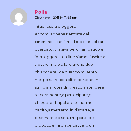
Polla
Dicembre 1, 2011 in 11:45 pm
dice:
..Buonasera bloggers,
eccomi appena rientrata dal
cinemino.. che film idiota che abbian
guardato! ci stava però.. simpatico e
iper leggero! alla fine siamo riuscite a
trovarci in 5 e a fare anche due
chiacchere.. da quando mi sento
meglio,stare con altre persone mi
stimola ancora di +,riesco a sorridere
sinceramente,a partecipare,e
chiedere di ripetere se non ho
capito,a mettermi in disparte, a
osservare e a sentirmi parte del
gruppo.. e mi piace davvero un