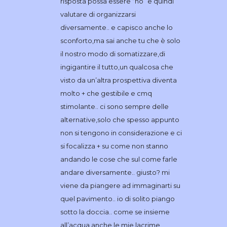
risposta possa essere “no” e quindi
valutare di organizzarsi
diversamente.. e capisco anche lo
sconforto,ma sai anche tu che è solo
il nostro modo di somatizzare,di
ingigantire il tutto,un qualcosa che
visto da un’altra prospettiva diventa
molto + che gestibile e cmq
stimolante.. ci sono sempre delle
alternative,solo che spesso appunto
non si tengono in considerazione e ci
si focalizza + su come non stanno
andando le cose che sul come farle
andare diversamente.. giusto? mi
viene da piangere ad immaginarti su
quel pavimento.. io di solito piango
sotto la doccia.. come se insieme
all’acqua anche le mie lacrime