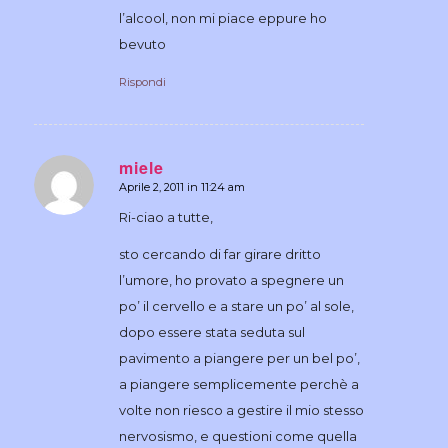
l’alcool, non mi piace eppure ho
bevuto
Rispondi
miele
Aprile 2, 2011 in 11:24 am
dice:
Ri-ciao a tutte,
sto cercando di far girare dritto
l’umore, ho provato a spegnere un
po’ il cervello e a stare un po’ al sole,
dopo essere stata seduta sul
pavimento a piangere per un bel po’,
a piangere semplicemente perchè a
volte non riesco a gestire il mio stesso
nervosismo, e questioni come quella