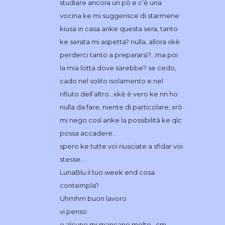
studiare ancora un pò e c’è una
vocina ke mi suggerisce di starmene
kiusa in casa anke questa sera, tanto
ke serata mi aspetta? nulla, allora xkè
perderci tanto a prepararsi?…ma poi
la mia lotta dove sarebbe? se cedo,
cado nel solito isolamento e nel
rifiuto dell’altro…xkè è vero ke nn ho
nulla da fare, niente di particolare, xrò
mi nego così anke la possibilità ke qlc
possa accadere..
spero ke tutte voi riusciate a sfidar voi
stesse…
LunaBlu il tuo week end cosa
contempla?
Uhmhm buon lavoro
vi penso
e alcune mi mancano molto…cm