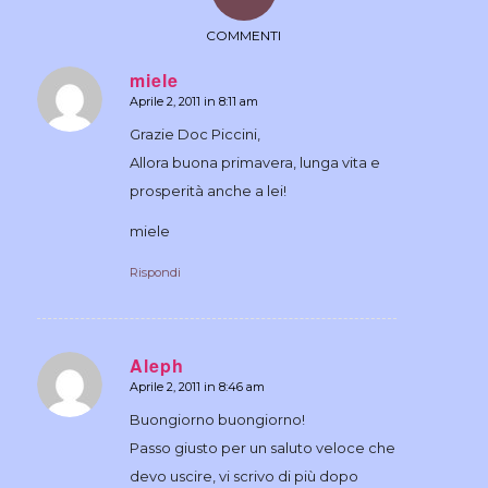
COMMENTI
miele
Aprile 2, 2011 in 8:11 am
dice:
Grazie Doc Piccini,
Allora buona primavera, lunga vita e
prosperità anche a lei!
miele
Rispondi
Aleph
Aprile 2, 2011 in 8:46 am
dice:
Buongiorno buongiorno!
Passo giusto per un saluto veloce che
devo uscire, vi scrivo di più dopo