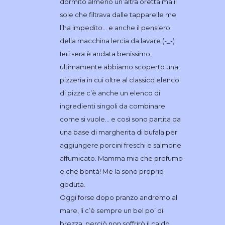
dormito almeno un’altra oretta ma il
sole che filtrava dalle tapparelle me
l’ha impedito… e anche il pensiero
della macchina lercia da lavare (-_-)
Ieri sera è andata benissimo,
ultimamente abbiamo scoperto una
pizzeria in cui oltre al classico elenco
di pizze c’è anche un elenco di
ingredienti singoli da combinare
come si vuole… e così sono partita da
una base di margherita di bufala per
aggiungere porcini freschi e salmone
affumicato. Mamma mia che profumo
e che bontà! Me la sono proprio
goduta.
Oggi forse dopo pranzo andremo al
mare, lì c’è sempre un bel po’ di
brezza, perciò non soffrirò il caldo