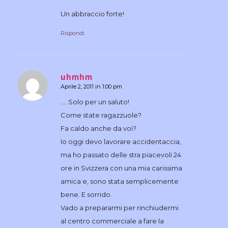
Un abbraccio forte!
Rispondi
uhmhm
Aprile 2, 2011 in 1:00 pm
dice:
…. Solo per un saluto!
Come state ragazzuole?
Fa caldo anche da voi?
Io oggi devo lavorare accidentaccia,
ma ho passato delle stra piacevoli 24
ore in Svizzera con una mia carissima
amica e, sono stata semplicemente
bene. E sorrido.
Vado a prepararmi per rinchiudermi
al centro commerciale a fare la