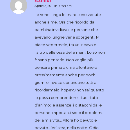
Azimut
Aprile 2, 2011 in 10:49 am
dice:
Le vene lungo le mani, sono venute
anche a me. Ora che ricordo da
bambina invidiavo le persone che
avevano lunghe vene sporgenti. Mi
piace vedermele, tra un incavo e
l’altro delle ossa delle mani. Lo so non
è sano pensarlo. Non voglio più
pensare prima a chi si allontanerà
prossimamente anche per pochi
giorni e invece continuano tutti a
ricordarmelo. hope79 non sai quanto
io possa comprendere il tuo stato
d’animo; le assenze, i distacchi dalle
persone importanti sono il problema
della mia vita… Allora ho bevuto e
bevuto…ieri sera, nella notte. Odio