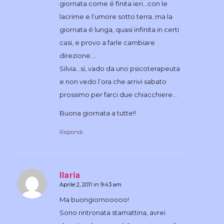
giornata come é finita ieri…con le
lacrime e l’umore sotto terra..ma la
giornata é lunga, quasi infinita in certi
casi, e provo a farle cambiare
direzione….
Silvia…si, vado da uno psicoterapeuta
e non vedo l’ora che arrivi sabato
prossimo per farci due chiacchiere…
Buona giornata a tutte!!
Rispondi
Ilaria
Aprile 2, 2011 in 9:43 am
dice:
Ma buongiornooooo!
Sono rintronata stamattina, avrei