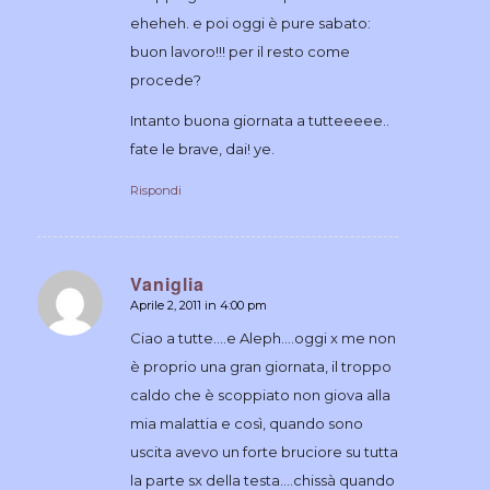
eheheh. e poi oggi è pure sabato:
buon lavoro!!! per il resto come
procede?
Intanto buona giornata a tutteeeee..
fate le brave, dai! ye.
Rispondi
Vaniglia
Aprile 2, 2011 in 4:00 pm
dice:
Ciao a tutte….e Aleph….oggi x me non
è proprio una gran giornata, il troppo
caldo che è scoppiato non giova alla
mia malattia e così, quando sono
uscita avevo un forte bruciore su tutta
la parte sx della testa….chissà quando