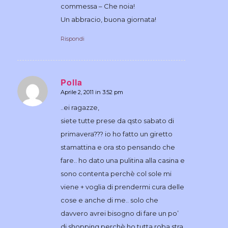
commessa – Che noia!
Un abbracio, buona giornata!
Rispondi
Polla
Aprile 2, 2011 in 3:52 pm
dice:
..ei ragazze,
siete tutte prese da qsto sabato di
primavera??? io ho fatto un giretto
stamattina e ora sto pensando che
fare.. ho dato una pulitina alla casina e
sono contenta perchè col sole mi
viene + voglia di prendermi cura delle
cose e anche di me.. solo che
davvero avrei bisogno di fare un po’
di shopping perchè ho tutta roba stra