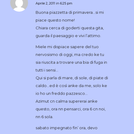
Aprile 2, 2011 in 6:25 pm
dice:
Buona piazzetta di primavera…si mi
piace questo nome!
Chiara cerca di goderti questa gita,
guarda il paesaggio e vivi l’attimo.
Miele mi dispiace sapere del tuo
nervosismo di oggi, ma credo ke tu
sia riuscita a trovare una bia di fuga in
tutti i sensi…
Qui si parla di mare, di sole, di piate di
caldo…ed è così anke da me, solo ke
io ho un freddo pazzesco…
Azimut cn calma supererai anke
questo, ora nn pensarci, ora 6 cn noi,
nn 6 sola.
sabato impegnato fin’ ora, devo