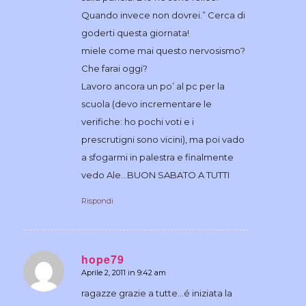
Quando invece non dovrei.” Cerca di
goderti questa giornata!
miele come mai questo nervosismo?
Che farai oggi?
Lavoro ancora un po’ al pc per la
scuola (devo incrementare le
verifiche: ho pochi voti e i
prescrutigni sono vicini), ma poi vado
a sfogarmi in palestra e finalmente
vedo Ale…BUON SABATO A TUTTI
Rispondi
hope79
Aprile 2, 2011 in 9:42 am
dice:
ragazze grazie a tutte…é iniziata la