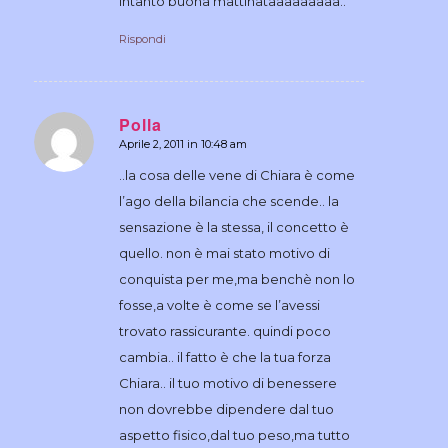
intanto buona mattinataaaaaaaaa..
Rispondi
Polla
Aprile 2, 2011 in 10:48 am
dice:
..la cosa delle vene di Chiara è come
l’ago della bilancia che scende.. la
sensazione è la stessa, il concetto è
quello. non è mai stato motivo di
conquista per me,ma benchè non lo
fosse,a volte è come se l’avessi
trovato rassicurante. quindi poco
cambia.. il fatto è che la tua forza
Chiara.. il tuo motivo di benessere
non dovrebbe dipendere dal tuo
aspetto fisico,dal tuo peso,ma tutto