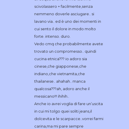
scivolassero + facilmente,senza
nemmeno doverle asciugare.. si
lavano via.. ed è uno dei momenti in
cui sento il dolore in modo molto
forte. intenso. duro.
Vedo cmq che probabilmente avete
trovato un compromesso.. quindi
cucina etnica??? io adoro sia
cinese,che giapponese,che
indiano,che vietnamita,che
thailanese.. ahahah.. manca
qualcosa???ah, adoro anche il
messicano!!! ihihih..
Anche io avrei voglia di fare un’uscita
in cui mi tolgo quei soliti jeans,il
dolcevita e le scarpacce..vorrei farmi
carina,ma mi pare sempre