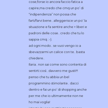
cose,forse io ancora faccio fatica a
capire,ma credo che cmq un po’ di
“indipendenza” non possa che
farti/farvi bene.. alleggerisce un po’ la
situazione e fa sentire anche + liberi e
padroni delle cose.. credo che tu lo
sappia cmq. :-).
ad ogni modo.. se vuoi vengo io a
sbevazzarmi un calice con te.. basta
chiedere..
Ilaria.. non sai come sono contenta di
sentirti così.. davvero me gusti!!!
penso che tu abbia un bel
programmino stimolante.. dacci
dentro e fai un po’ di shopping anche
per me che io ultimamente non ne
ho mai voglia!