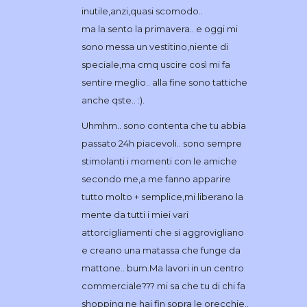
inutile,anzi,quasi scomodo..
ma la sento la primavera.. e oggi mi
sono messa un vestitino,niente di
speciale,ma cmq uscire così mi fa
sentire meglio.. alla fine sono tattiche
anche qste.. :).
Uhmhm.. sono contenta che tu abbia
passato 24h piacevoli.. sono sempre
stimolanti i momenti con le amiche
secondo me,a me fanno apparire
tutto molto + semplice,mi liberano la
mente da tutti i miei vari
attorcigliamenti che si aggrovigliano
e creano una matassa che funge da
mattone.. bum.Ma lavori in un centro
commerciale??? mi sa che tu di chi fa
shopping ne hai fin sopra le orecchie..