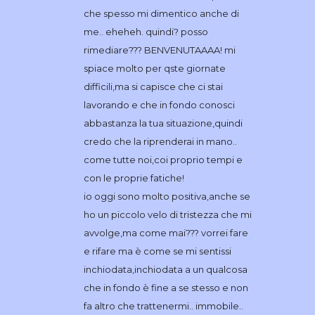
che spesso mi dimentico anche di
me.. eheheh. quindi? posso
rimediare??? BENVENUTAAAA! mi
spiace molto per qste giornate
difficili,ma si capisce che ci stai
lavorando e che in fondo conosci
abbastanza la tua situazione,quindi
credo che la riprenderai in mano..
come tutte noi,coi proprio tempi e
con le proprie fatiche!
io oggi sono molto positiva,anche se
ho un piccolo velo di tristezza che mi
avvolge,ma come mai??? vorrei fare
e rifare ma è come se mi sentissi
inchiodata,inchiodata a un qualcosa
che in fondo è fine a se stesso e non
fa altro che trattenermi.. immobile..