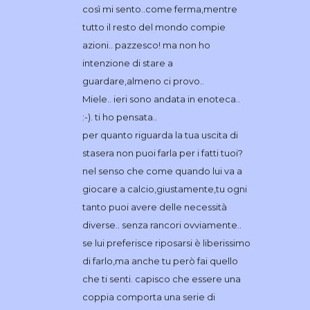
così mi sento..come ferma,mentre
tutto il resto del mondo compie
azioni.. pazzesco! ma non ho
intenzione di stare a
guardare,almeno ci provo..
Miele.. ieri sono andata in enoteca..
:-). ti ho pensata..
per quanto riguarda la tua uscita di
stasera non puoi farla per i fatti tuoi?
nel senso che come quando lui va a
giocare a calcio,giustamente,tu ogni
tanto puoi avere delle necessità
diverse.. senza rancori ovviamente..
se lui preferisce riposarsi è liberissimo
di farlo,ma anche tu però fai quello
che ti senti. capisco che essere una
coppia comporta una serie di