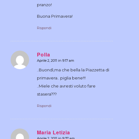
pranzo!
Buona Primavera!
Rispondi
Polla
Aprile 2, 2011 in 9:17 am
dice:
..Buondì,ma che bella la Piazzetta di
primavera.. piglia bene!!!
..Miele che avresti voluto fare
stasera???
Rispondi
Maria Letizia
Aprile 2, 2011 in 9:37 am