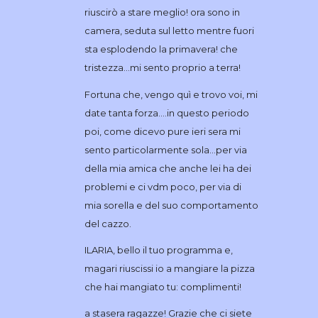
riuscirò a stare meglio! ora sono in
camera, seduta sul letto mentre fuori
sta esplodendo la primavera! che
tristezza…mi sento proprio a terra!
Fortuna che, vengo quì e trovo voi, mi
date tanta forza….in questo periodo
poi, come dicevo pure ieri sera mi
sento particolarmente sola…per via
della mia amica che anche lei ha dei
problemi e ci vdm poco, per via di
mia sorella e del suo comportamento
del cazzo.
ILARIA, bello il tuo programma e,
magari riuscissi io a mangiare la pizza
che hai mangiato tu: complimenti!
a stasera ragazze! Grazie che ci siete