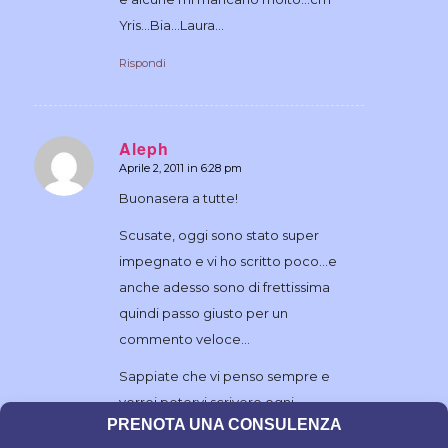
Yris…Bia…Laura…
Rispondi
Aleph
Aprile 2, 2011 in 6:28 pm
dice:
Buonasera a tutte!
Scusate, oggi sono stato super
impegnato e vi ho scritto poco…e
anche adesso sono di frettissima
quindi passo giusto per un
commento veloce…
Sappiate che vi penso sempre e
vorrei potervi scrivere ogni
PRENOTA UNA CONSULENZA
momento, rispondendo ad ognuna di