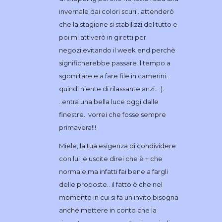
invernale dai colori scuri.. attenderò
che la stagione si stabilizzi del tutto e
poi mi attiverò in giretti per
negozi,evitando il week end perchè
significherebbe passare il tempo a
sgomitare e a fare file in camerini..
quindi niente di rilassante,anzi.. :).
..entra una bella luce oggi dalle
finestre.. vorrei che fosse sempre
primavera!!!
Miele, la tua esigenza di condividere
con lui le uscite direi che è + che
normale,ma infatti fai bene a fargli
delle proposte.. il fatto è che nel
momento in cui si fa un invito,bisogna
anche mettere in conto che la