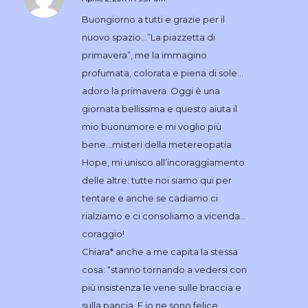
dice:
Buongiorno a tutti e grazie per il
nuovo spazio…”La piazzetta di
primavera”, me la immagino
profumata, colorata e piena di sole…
adoro la primavera. Oggi è una
giornata bellissima e questo aiuta il
mio buonumore e mi voglio più
bene…misteri della metereopatia
Hope, mi unisco all’incoraggiamento
delle altre: tutte noi siamo qui per
tentare e anche se cadiamo ci
rialziamo e ci consoliamo a vicenda…
coraggio!
Chiara* anche a me capita la stessa
cosa: “stanno tornando a vedersi con
più insistenza le vene sulle braccia e
sulla pancia. E io ne sono felice.