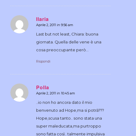
Ilaria
Aprile 2, 2011 in 9:56 am
dice:
Last but not least, Chiara: buona
giornata. Quella delle vene è una
cosa preoccupante però…
Rispondi
Polla
Aprile 2, 2011 in 10:45 am
dice:
..io non ho ancora dato il mio
benvenuto ad Hope,ma si potrà???
Hope,scusa tanto.. sono stata una
super maleducata,ma purtroppo
sono fatta così.. talmente impulsiva