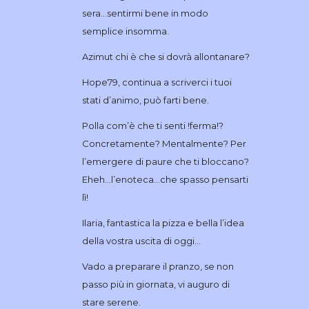
sera…sentirmi bene in modo
semplice insomma.
Azimut chi è che si dovrà allontanare?
Hope79, continua a scriverci i tuoi
stati d’animo, può farti bene.
Polla com’è che ti senti !ferma!?
Concretamente? Mentalmente? Per
l’emergere di paure che ti bloccano?
Eheh…l’enoteca…che spasso pensarti
lì!
Ilaria, fantastica la pizza e bella l’idea
della vostra uscita di oggi…
Vado a preparare il pranzo, se non
passo più in giornata, vi auguro di
stare serene.