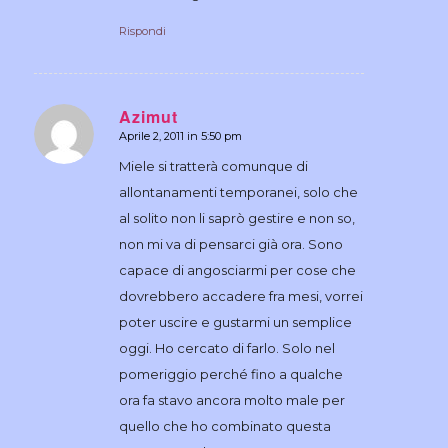
Rispondi
Azimut
Aprile 2, 2011 in 5:50 pm
dice:
Miele si tratterà comunque di
allontanamenti temporanei, solo che
al solito non li saprò gestire e non so,
non mi va di pensarci già ora. Sono
capace di angosciarmi per cose che
dovrebbero accadere fra mesi, vorrei
poter uscire e gustarmi un semplice
oggi. Ho cercato di farlo. Solo nel
pomeriggio perché fino a qualche
ora fa stavo ancora molto male per
quello che ho combinato questa