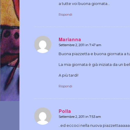
a tutte voi buona giornata…
Rispondi
Marianna
Settembre 2, 2011 in 7:47 am
dice:
Buona piazzetta e buona giornata a tu
La mia giornata è già iniziata da un be
A più tardi!
Rispondi
Polla
Settembre 2, 2011 in 7:53 am
dice:
..ed eccoci nella nuova piazzettaaaaa.