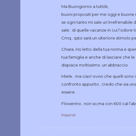
Ma Buongiorno a tutti/e,
buoni propositi per me oggi e buone int
se ogni tanto mi sale un’irrefrenabile 
sale.. di quelle vacanze in cui l’odore 
Cmq.. qsto sarà un ulteriore stimolo per
Chiara..Ho letto della tua nonna e spe
tua famiglia e anche di lasciare che l
dispiace moltissimo. un abbraccio.
Miele.. ma ciao! ovvio che quelli sono i
confronto appunto.. credo che sia un
essere..
Flowerino.. non so,ma con 600 cal l’ab
Rispondi