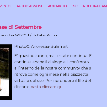
RVENTO
AUTODIAGNOSI
AUTOAIUTO
SCELTA DEL TRATTA
ese di Settembre
/
/
menti
in
ARTICOLI
da
Fabio Piccini
Photo©: Anoressia-Bulimia.it
E’ quasi autunno, ma l’estate continua. E
continua anche il dialogo e il confronto
all’interno della nostra community che si
ritrova come ogni mese nella piazzetta
virtuale del sito. Per riprendere il filo del
discorso
basta cliccare qui
.