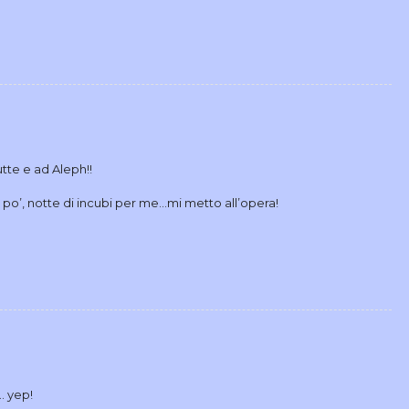
tte e ad Aleph!!
l po’, notte di incubi per me…mi metto all’opera!
. yep!