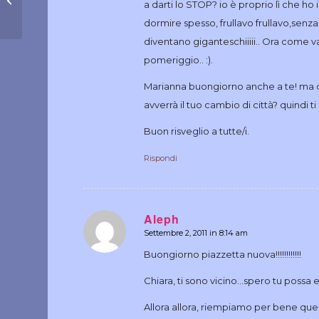
a darti lo STOP? io è proprio lì che ho 
dormire spesso, frullavo frullavo,senz
diventano giganteschiiiii.. Ora come va
pomeriggio.. :).
Marianna buongiorno anche a te! ma 
avverrà il tuo cambio di città? quindi 
Buon risveglio a tutte/i.
Rispondi
Aleph
Settembre 2, 2011 in 8:14 am
dice:
Buongiorno piazzetta nuova!!!!!!!!!!!!
Chiara, ti sono vicino…spero tu possa e
Allora allora, riempiamo per bene quest