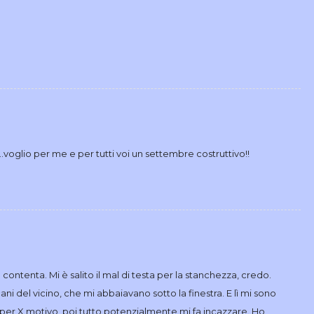
voglio per me e per tutti voi un settembre costruttivo!!
 contenta. Mi è salito il mal di testa per la stanchezza, credo.
ni del vicino, che mi abbaiavano sotto la finestra. E lì mi sono
 per X motivo, poi tutto potenzialmente mi fa incazzare. Ho