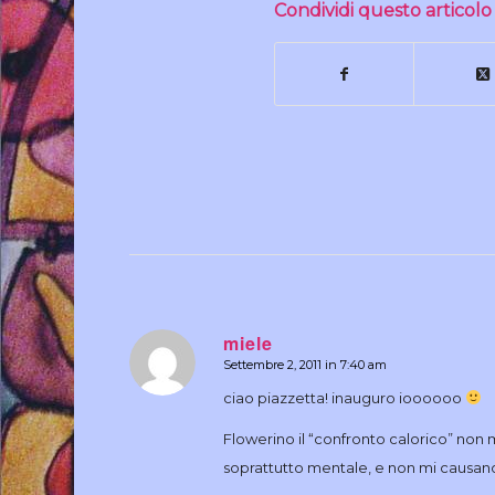
Condividi questo articolo
miele
Settembre 2, 2011 in 7:40 am
dice:
ciao piazzetta! inauguro ioooooo
Flowerino il “confronto calorico” non m
soprattutto mentale, e non mi causa