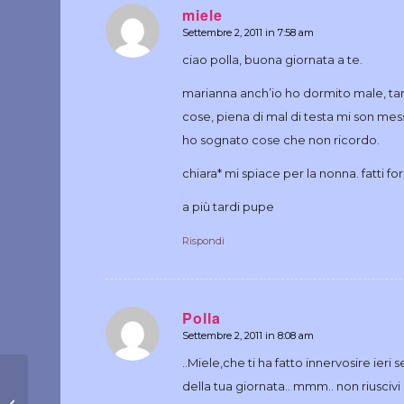
miele
Settembre 2, 2011 in 7:58 am
dice:
ciao polla, buona giornata a te.
marianna anch’io ho dormito male, tant
cose, piena di mal di testa mi son me
ho sognato cose che non ricordo.
chiara* mi spiace per la nonna. fatti for
a più tardi pupe
Rispondi
Polla
Settembre 2, 2011 in 8:08 am
dice:
..Miele,che ti ha fatto innervosire ieri s
della tua giornata.. mmm.. non riusciv
La piazzetta del mese di agosto