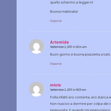
quello schermo a leggerci!
Buona mattinata!
Rispondi
Artemide
Settembre 2, 2011 in 8:24 am
dice:
Buon giorno e buona piazzetta a tutti…
Rispondi
miele
Settembre 2, 2011 in 8:25 am
dice:
Polla infatti ero contenta, ero stanca e
Non riuscivo a dormire per colpa dei ca
innervosita. E quando mi innervosisco