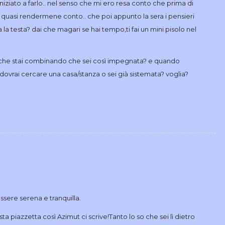
iniziato a farlo.. nel senso che mi ero resa conto che prima di
a quasi rendermene conto.. che poi appunto la sera i pensieri
 la testa? dai che magari se hai tempo,ti fai un mini pisolo nel
che stai combinando che sei così impegnata? e quando
ti dovrai cercare una casa/stanza o sei già sistemata? voglia?
ssere serena e tranquilla.
a piazzetta così Azimut ci scrive!Tanto lo so che sei lì dietro