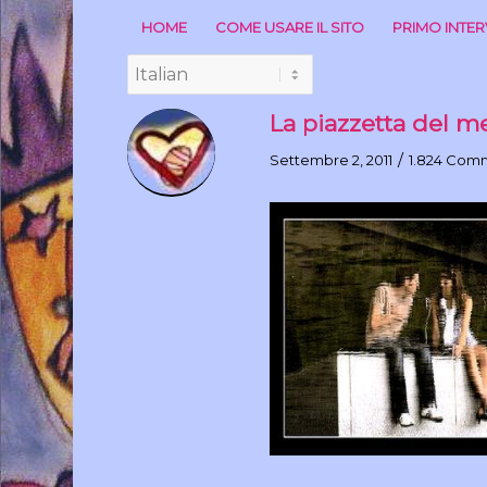
HOME
COME USARE IL SITO
PRIMO INTE
La piazzetta del m
/
Settembre 2, 2011
1.824 Com