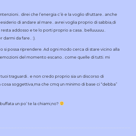
enzioni.. direi che l’energia c’è e la voglio sfruttare.. anche
desiderio di andare al mare.. avrei voglia proprio di sabbia,di
ti resta addosso e te lo porti proprio a casa.. belluuuuu..
 darmi da fare.. :).
ro si possa riprendere. Ad ogni modo cerca di stare vicino alla
e emozioni del momento escano.. come quelle di tutti. mi
 tuoi traguardi.. e non credo proprio sia un discorso di
a cosa soggettiva,ma che cmq un minimo di base ci “debba”
buffata un po’ te la chiami,no?