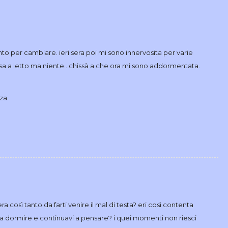
o per cambiare. ieri sera poi mi sono innervosita per varie
ssa a letto ma niente…chissà a che ora mi sono addormentata.
za.
era così tanto da farti venire il mal di testa? eri così contenta
i a dormire e continuavi a pensare? i quei momenti non riesci