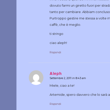
dovuto farmi un giretto fuori per stra
tanto per cambiare. Abbiam concluso c
Purtroppo gestire me stessa a volte mi 
caffè, che è meglio.
ti stringo
ciao aleph!
Rispondi
Aleph
Settembre 2, 2011 in 8:43 am
dice:
Miele, ciao a te!
Artemide, spero davvero che lo sarà a
Rispondi