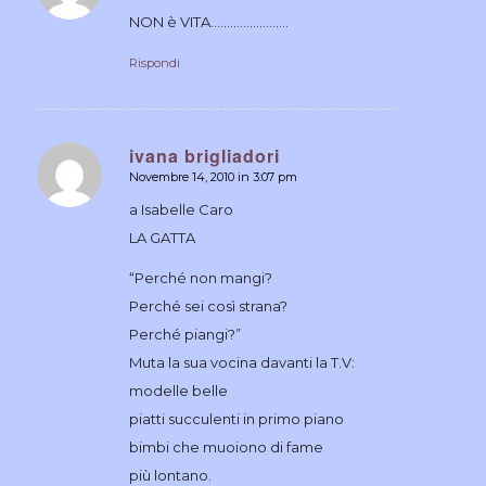
NON è VITA……………………
Rispondi
ivana brigliadori
Novembre 14, 2010 in 3:07 pm
dice:
a Isabelle Caro
LA GATTA
“Perché non mangi?
Perché sei così strana?
Perché piangi?”
Muta la sua vocina davanti la T.V:
modelle belle
piatti succulenti in primo piano
bimbi che muoiono di fame
più lontano.