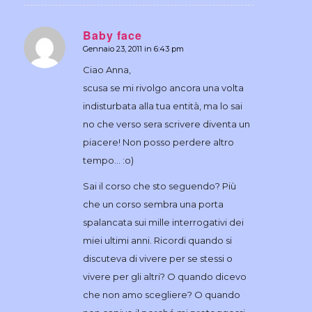
Baby face
Gennaio 23, 2011 in 6:43 pm
dice:
Ciao Anna,
scusa se mi rivolgo ancora una volta
indisturbata alla tua entità, ma lo sai
no che verso sera scrivere diventa un
piacere! Non posso perdere altro
tempo… :o)
Sai il corso che sto seguendo? Più
che un corso sembra una porta
spalancata sui mille interrogativi dei
miei ultimi anni. Ricordi quando si
discuteva di vivere per se stessi o
vivere per gli altri? O quando dicevo
che non amo scegliere? O quando