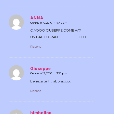
ANNA
Gennaio 10, 2010 in 4:49 am
dice:
CIAOOO GIUSEPPE COME VA?
UN BACIO GRANDEEEEEEEEEEEEE
Rispondi
Giuseppe
Gennaio 12, 2010 in 3:50 pm
dice:
bene..a te ? ti abbraccio..
Rispondi
bimbolina