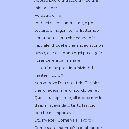
Adesso lavoro alla scuola media! E’ il
mio posto??
Ho paura di no.
Però mi piace camminare, e poi
sostare, e magari, se nel frattempo
non subentra qualche catastrofe
naturale, di quelle che impediscono il
passo, che chiudono ogni passaggio,
riprendere a camminare.
La settimana prossima inizierò il
master, ricordi?
Non vedevo l’ora di dirtelo! Tu volevi
che lo facessi, me lo ricordo bene..
Quella tua opinione, all’epoca non lo
dissi, mi aveva dato tanto fastidio
perché mi importava
E tu invece? Come va al lavoro?
Come sta la mamma? In quali rapporti