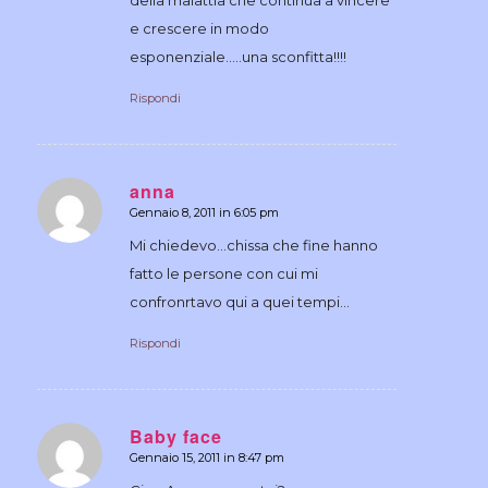
e crescere in modo
esponenziale…..una sconfitta!!!!
Rispondi
anna
Gennaio 8, 2011 in 6:05 pm
dice:
Mi chiedevo…chissa che fine hanno
fatto le persone con cui mi
confronrtavo qui a quei tempi…
Rispondi
Baby face
Gennaio 15, 2011 in 8:47 pm
dice: