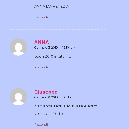
ANNA DA VENEZIA
Rispondi
ANNA
Gennaio 3, 2010 in 12:54 am
dice:
buon 2010 a tuttiiiiii…
Rispondi
Giuseppe
Gennaio 9, 2010 in 12:21 am
dice:
ciao anna..tanti auguri a te e a tutti
voi…con affetto
Rispondi