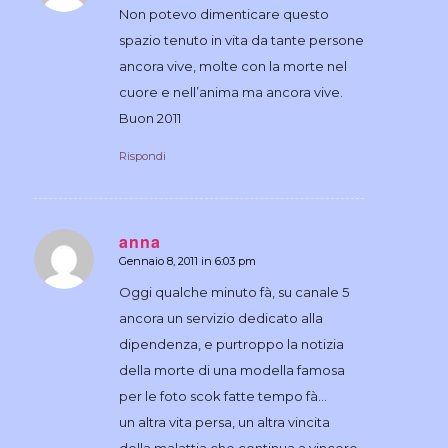
Non potevo dimenticare questo
spazio tenuto in vita da tante persone
ancora vive, molte con la morte nel
cuore e nell’anima ma ancora vive.
Buon 2011
Rispondi
anna
Gennaio 8, 2011 in 6:03 pm
dice:
Oggi qualche minuto fà, su canale 5
ancora un servizio dedicato alla
dipendenza, e purtroppo la notizia
della morte di una modella famosa
per le foto scok fatte tempo fà…
un altra vita persa, un altra vincita
della malattia che continua a vincere