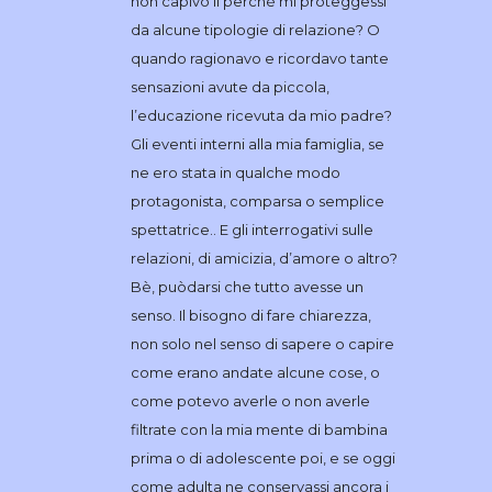
non capivo il perché mi proteggessi
da alcune tipologie di relazione? O
quando ragionavo e ricordavo tante
sensazioni avute da piccola,
l’educazione ricevuta da mio padre?
Gli eventi interni alla mia famiglia, se
ne ero stata in qualche modo
protagonista, comparsa o semplice
spettatrice.. E gli interrogativi sulle
relazioni, di amicizia, d’amore o altro?
Bè, puòdarsi che tutto avesse un
senso. Il bisogno di fare chiarezza,
non solo nel senso di sapere o capire
come erano andate alcune cose, o
come potevo averle o non averle
filtrate con la mia mente di bambina
prima o di adolescente poi, e se oggi
come adulta ne conservassi ancora i