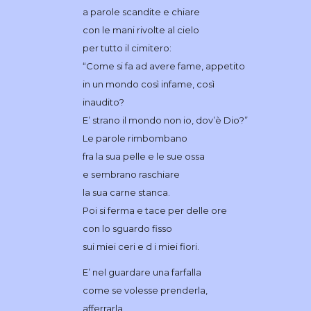
a parole scandite e chiare
con le mani rivolte al cielo
per tutto il cimitero:
“Come si fa ad avere fame, appetito
in un mondo così infame, così
inaudito?
E’ strano il mondo non io, dov’è Dio?”
Le parole rimbombano
fra la sua pelle e le sue ossa
e sembrano raschiare
la sua carne stanca.
Poi si ferma e tace per delle ore
con lo sguardo fisso
sui miei ceri e d i miei fiori.
E’ nel guardare una farfalla
come se volesse prenderla,
afferrarla