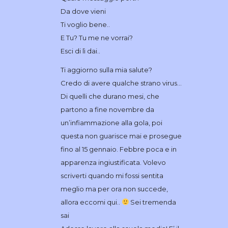
Da dove vieni
Ti voglio bene..
E Tu? Tu me ne vorrai?
Esci di lì dai..
Ti aggiorno sulla mia salute?
Credo di avere qualche strano virus…
Di quelli che durano mesi, che
partono a fine novembre da
un’infiammazione alla gola, poi
questa non guarisce mai e prosegue
fino al 15 gennaio. Febbre poca e in
apparenza ingiustificata. Volevo
scriverti quando mi fossi sentita
meglio ma per ora non succede,
allora eccomi qui..
Sei tremenda
sai