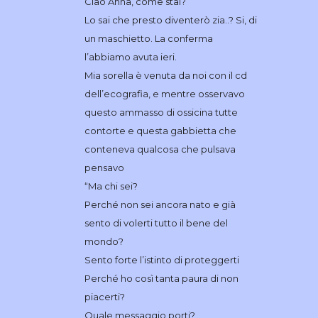
Ciao Anna, come stai?
Lo sai che presto diventerò zia..? Si, di
un maschietto. La conferma
l’abbiamo avuta ieri.
Mia sorella è venuta da noi con il cd
dell’ecografia, e mentre osservavo
questo ammasso di ossicina tutte
contorte e questa gabbietta che
conteneva qualcosa che pulsava
pensavo
“Ma chi sei?
Perché non sei ancora nato e già
sento di volerti tutto il bene del
mondo?
Sento forte l’istinto di proteggerti
Perché ho così tanta paura di non
piacerti?
Quale messaggio porti?