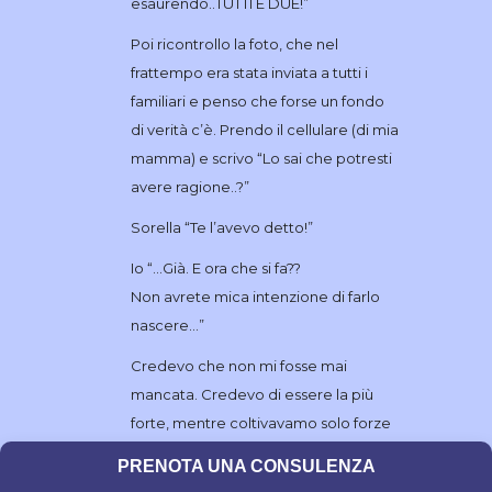
esaurendo..TUTTI E DUE!”
Poi ricontrollo la foto, che nel
frattempo era stata inviata a tutti i
familiari e penso che forse un fondo
di verità c’è. Prendo il cellulare (di mia
mamma) e scrivo “Lo sai che potresti
avere ragione..?”
Sorella “Te l’avevo detto!”
Io “…Già. E ora che si fa??
Non avrete mica intenzione di farlo
nascere…”
Credevo che non mi fosse mai
mancata. Credevo di essere la più
forte, mentre coltivavamo solo forze
diverse. I miei genitori partiranno a
PRENOTA UNA CONSULENZA
breve per una vacanza e lei mi dice