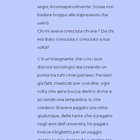
segni, inconsapevolmente. Scusa non
badare troppo alle espressioni che
userò.
Chi mi aveva cresciuta chi era ? Da chi
era stato cresciuta o cresciuto a sua
volta?
C’è un’insegnante che con i suoi
discorsi sociologici sta creando un
ponte tra tutti i miei pensieri. Pensieri
già fatti, masticati per così dire; ogni
volta che apre bocca dentro di me si
accende una lampadina. Io che
credevo di avere pagato una retta
qualunque, delle tante che si pagano
negli anni dell’università, ho pagato
invece il biglietto per un viaggio