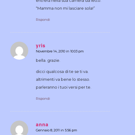
entrerà nella sua camera da letto:
“Mamma non mi lasciare sola!”
Rispondi
yris
Novembre 14, 2010 in 10:03 pm
dice:
bella. grazie.
dicci qualcosa di te se ti va.
altrimenti va bene lo stesso.
parleranno i tuoi versi per te.
Rispondi
anna
Gennaio 8, 2011 in 5:56 pm
dice: