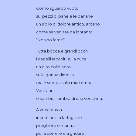
Con lo sguardo vuoto
sui pezzi di pane e le banane
un sibilo di dolore antico, arcano
come se venisse da lontano:
“Non ho fame”.
Tutta bocca e grandi occhi
i capelli raccolti sulla nuca
un giro collo nero
sulla gonna dimessa
ora è seduta sulla mia tomba .
Vent’anni
e sembra l’ombra di una vecchina.
A voce bassa
incomincia a farfugliare
preghiere e mantra
poi a correre e a gridare