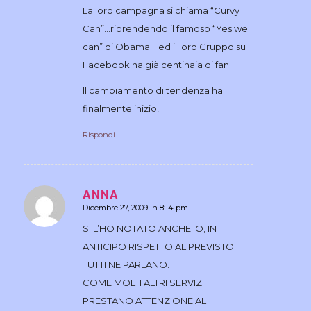
La loro campagna si chiama “Curvy
Can”…riprendendo il famoso “Yes we
can” di Obama… ed il loro Gruppo su
Facebook ha già centinaia di fan.
Il cambiamento di tendenza ha
finalmente inizio!
Rispondi
ANNA
Dicembre 27, 2009 in 8:14 pm
dice:
SI L’HO NOTATO ANCHE IO, IN
ANTICIPO RISPETTO AL PREVISTO
TUTTI NE PARLANO.
COME MOLTI ALTRI SERVIZI
PRESTANO ATTENZIONE AL