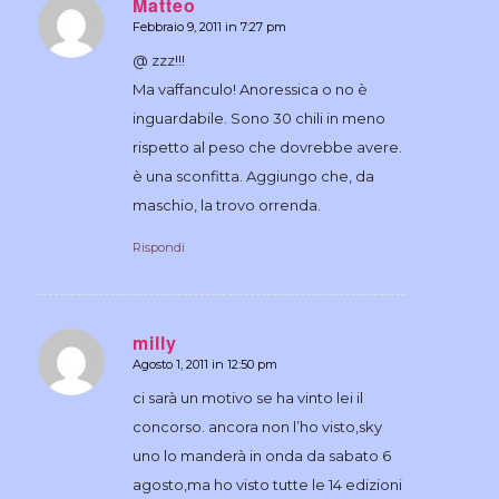
Matteo
Febbraio 9, 2011 in 7:27 pm
dice:
@ zzz!!!
Ma vaffanculo! Anoressica o no è
inguardabile. Sono 30 chili in meno
rispetto al peso che dovrebbe avere.
è una sconfitta. Aggiungo che, da
maschio, la trovo orrenda.
Rispondi
milly
Agosto 1, 2011 in 12:50 pm
dice:
ci sarà un motivo se ha vinto lei il
concorso. ancora non l’ho visto,sky
uno lo manderà in onda da sabato 6
agosto,ma ho visto tutte le 14 edizioni