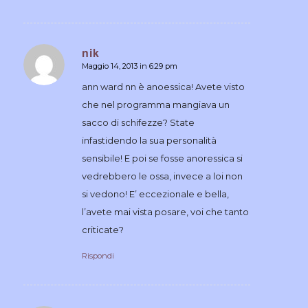
nik
Maggio 14, 2013 in 6:29 pm
dice:
ann ward nn è anoessica! Avete visto
che nel programma mangiava un
sacco di schifezze? State
infastidendo la sua personalità
sensibile! E poi se fosse anoressica si
vedrebbero le ossa, invece a loi non
si vedono! E’ eccezionale e bella,
l’avete mai vista posare, voi che tanto
criticate?
Rispondi