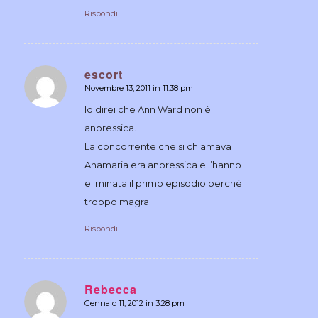
Rispondi
escort
Novembre 13, 2011 in 11:38 pm
dice:
Io direi che Ann Ward non è
anoressica.
La concorrente che si chiamava
Anamaria era anoressica e l’hanno
eliminata il primo episodio perchè
troppo magra.
Rispondi
Rebecca
Gennaio 11, 2012 in 3:28 pm
dice: