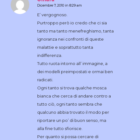
Dicembre 7, 2010 in 8:29 am
dice:
E’ vergognoso.
Purtroppo però io credo che ci sia
tanto ma tanto menefreghismo, tanta
ignoranza nei confronti di queste
malattie e soprattutto tanta
indifferenza.
Tutto ruota intorno all’ immagine, a
dei modelli preimpostati e ormai ben
radicati.
Ogni tanto si trova qualche mosca
bianca che cerca di andare contro a
tutto ciò, ogni tanto sembra che
qualcuno abbia trovato il modo per
riportare un po’ di buon senso, ma
alla fine tutto sfiorisce.
Per quanto si possa cercare di