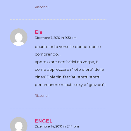
Rispondi
Ele
Dicembre 7, 2010 in 9:30 am
dice:
quanto odio verso le donne, non lo
comprendo…
apprezzare certi vitini da vespa, è
come apprezzare i “loto d’oro” delle
cinesi (i piedini fasciati stretti stretti
per rimanere minuti, sexy e “graziosi”)
Rispondi
ENGEL
Dicembre 14, 2010 in 2:14 pm
dice: