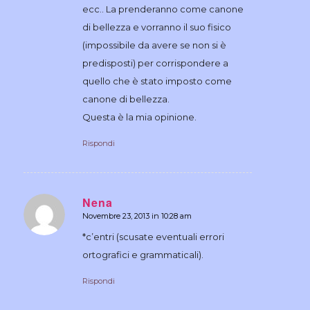
ecc.. La prenderanno come canone
di bellezza e vorranno il suo fisico
(impossibile da avere se non si è
predisposti) per corrispondere a
quello che è stato imposto come
canone di bellezza.
Questa è la mia opinione.
Rispondi
Nena
Novembre 23, 2013 in 10:28 am
dice:
*c’entri (scusate eventuali errori
ortografici e grammaticali).
Rispondi