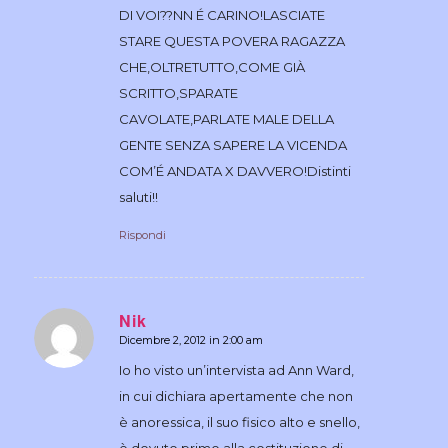
DI VOI??NN É CARINO!LASCIATE
STARE QUESTA POVERA RAGAZZA
CHE,OLTRETUTTO,COME GIÀ
SCRITTO,SPARATE
CAVOLATE,PARLATE MALE DELLA
GENTE SENZA SAPERE LA VICENDA
COM’É ANDATA X DAVVERO!Distinti
saluti!!
Rispondi
Nik
Dicembre 2, 2012 in 2:00 am
dice:
Io ho visto un’intervista ad Ann Ward,
in cui dichiara apertamente che non
è anoressica, il suo fisico alto e snello,
è dovuto primo alla costituzione di