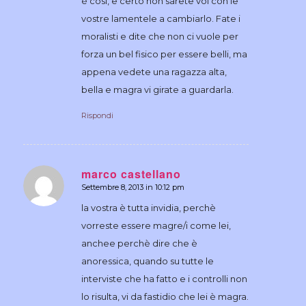
è così, e certo non sarete voi con le
vostre lamentele a cambiarlo. Fate i
moralisti e dite che non ci vuole per
forza un bel fisico per essere belli, ma
appena vedete una ragazza alta,
bella e magra vi girate a guardarla.
Rispondi
marco castellano
Settembre 8, 2013 in 10:12 pm
dice:
la vostra è tutta invidia, perchè
vorreste essere magre/i come lei,
anchee perchè dire che è
anoressica, quando su tutte le
interviste che ha fatto e i controlli non
lo risulta, vi da fastidio che lei è magra.