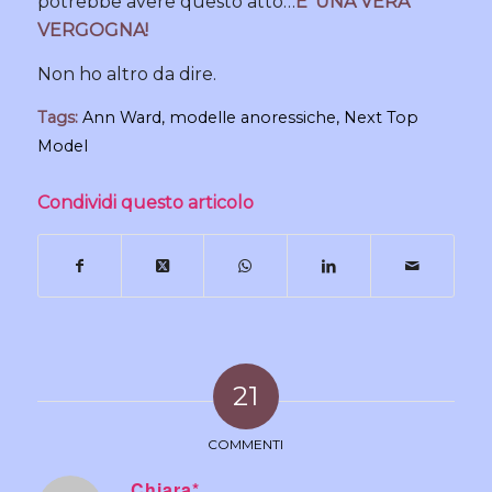
potrebbe avere questo atto…
E’ UNA VERA
VERGOGNA!
Non ho altro da dire.
Tags:
Ann Ward
,
modelle anoressiche
,
Next Top
Model
Condividi questo articolo
21
COMMENTI
Chiara*