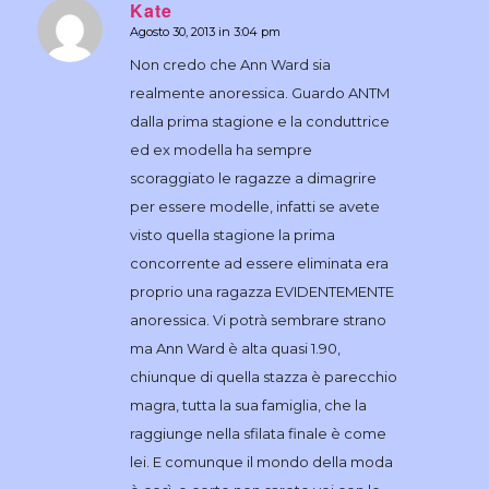
Kate
Agosto 30, 2013 in 3:04 pm
dice:
Non credo che Ann Ward sia
realmente anoressica. Guardo ANTM
dalla prima stagione e la conduttrice
ed ex modella ha sempre
scoraggiato le ragazze a dimagrire
per essere modelle, infatti se avete
visto quella stagione la prima
concorrente ad essere eliminata era
proprio una ragazza EVIDENTEMENTE
anoressica. Vi potrà sembrare strano
ma Ann Ward è alta quasi 1.90,
chiunque di quella stazza è parecchio
magra, tutta la sua famiglia, che la
raggiunge nella sfilata finale è come
lei. E comunque il mondo della moda