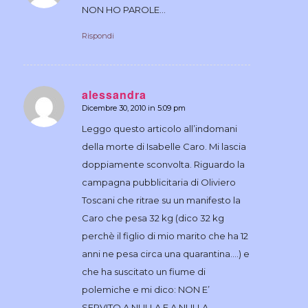
NON HO PAROLE…
Rispondi
alessandra
Dicembre 30, 2010 in 5:09 pm
dice:
Leggo questo articolo all’indomani
della morte di Isabelle Caro. Mi lascia
doppiamente sconvolta. Riguardo la
campagna pubblicitaria di Oliviero
Toscani che ritrae su un manifesto la
Caro che pesa 32 kg (dico 32 kg
perchè il figlio di mio marito che ha 12
anni ne pesa circa una quarantina….) e
che ha suscitato un fiume di
polemiche e mi dico: NON E’
SERVITO A NULLA E A NULLA