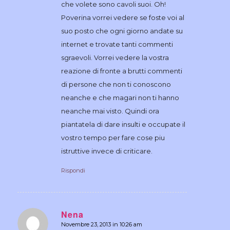
che volete sono cavoli suoi. Oh!
Poverina vorrei vedere se foste voi al
suo posto che ogni giorno andate su
internet e trovate tanti commenti
sgraevoli. Vorrei vedere la vostra
reazione di fronte a brutti commenti
di persone che non ti conoscono
neanche e che magari non ti hanno
neanche mai visto. Quindi ora
piantatela di dare insulti e occupate il
vostro tempo per fare cose piu
istruttive invece di criticare.
Rispondi
Nena
Novembre 23, 2013 in 10:26 am
dice: