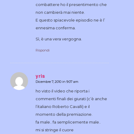
combattere ho il presentimento che
non cambierà mai niente.
E questo spiacevole episodio ne è l’
ennesima conferma.
Sì, è una vera vergogna.
Rispondi
yris
Dicembre 7, 2010 in 9:07 am
dice:
ho visto il video che riporta i
commenti finali dei giurati (c’è anche
l’italiano Roberto Cavalli) e il
momento della premiazione.
fa male.. fa semplicemente male..
mi si stringe il cuore