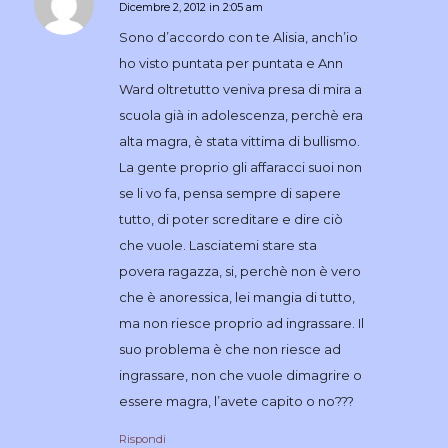
Dicembre 2, 2012 in 2:05 am
dice:
Sono d’accordo con te Alisia, anch’io
ho visto puntata per puntata e Ann
Ward oltretutto veniva presa di mira a
scuola già in adolescenza, perchè era
alta magra, è stata vittima di bullismo.
La gente proprio gli affaracci suoi non
se li vo fa, pensa sempre di sapere
tutto, di poter screditare e dire ciò
che vuole. Lasciatemi stare sta
povera ragazza, si, perchè non è vero
che è anoressica, lei mangia di tutto,
ma non riesce proprio ad ingrassare. Il
suo problema è che non riesce ad
ingrassare, non che vuole dimagrire o
essere magra, l’avete capito o no???
Rispondi