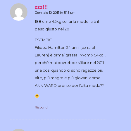
zzz!!!
Gennaio 10, 2011 in 5:15 pm
dice:
188 cm x 45kg se fai la modella è il
peso giusto nel 2011…
ESEMPIO:
Filippa Hamilton 24 anni (ex ralph
Lauren) è ormai grassa: 177cm x 54kg…
perchè mai dovrebbe sfilare nel 2011
una così quando ci sono ragazze più
alte, più magre e più giovani come
ANN WARD pronte per l’alta moda??
Rispondi