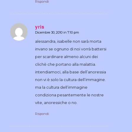
Rispondi
yris
Dicembre 30, 2010 in 7:10 pm
dice:
alessandra, isabelle non sarà morta
invano se ognuno di noi vorrà battersi
per scardinare almeno alcuni dei
clichè che portano alla malattia.
intendiamoci, alla base dell’anoressia
non vi è solo la cultura dell’immagine.
ma la cultura dell’immagine
condiziona pesantemente le nostre
vite, anoressiche o no.
Rispondi