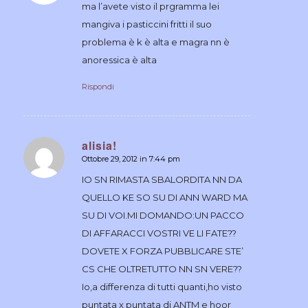
ma l’avete visto il prgramma lei
mangiva i pasticcini fritti il suo
problema è k è alta e magra nn è
anoressica è alta
Rispondi
alisia!
Ottobre 29, 2012 in 7:44 pm
dice:
IO SN RIMASTA SBALORDITA NN DA
QUELLO KE SO SU DI ANN WARD MA
SU DI VOI.MI DOMANDO:UN PACCO
DI AFFARACCI VOSTRI VE LI FATE??
DOVETE X FORZA PUBBLICARE STE’
CS CHE OLTRETUTTO NN SN VERE??
Io,a differenza di tutti quanti,ho visto
puntata x puntata di ANTM e hoor