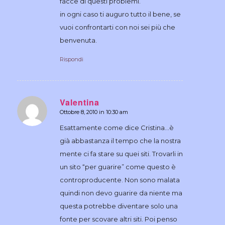
facce di questi problemi.
in ogni caso ti auguro tutto il bene, se
vuoi confrontarti con noi sei più che
benvenuta.
Rispondi
Valentina
Ottobre 8, 2010 in 10:30 am
dice:
Esattamente come dice Cristina…è
già abbastanza il tempo che la nostra
mente ci fa stare su quei siti. Trovarli in
un sito “per guarire” come questo è
controproducente. Non sono malata
quindi non devo guarire da niente ma
questa potrebbe diventare solo una
fonte per scovare altri siti. Poi penso