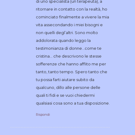
di uno specialista (un terapeuta), a
ritornare in contatto con la realtà, ho
cominciato finalmente a vivere la mia
vita assecondando i miei bisogni e
non quelli degl’altri. Sono molto
addolorata quando leggo la
testimonianza di donne…come te
cristina… che descrivono le stesse
sofferenze che hanno afflito me per
tanto, tanto tempo. Spero tanto che
tu possa farti aiutare subito da
qualcuno, dillo alle persone delle
quali ti fidi e se vuoi chiedermi
qualsiasi cosa sono a tua disposizione.
Rispondi