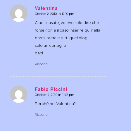
Valentina
Ottobre 2, 2010 in 12:10 pm
dice:
Ciao scusate, volevo solo dire che
forse non è il caso inserire qui nella
barra laterale tutti quei blog…
solo un consiglio
baci
Rispondi
Fabio Piccini
Ottobre 4, 2010 in 1:42 pm
dice:
Perchè no, Valentina?
Rispondi