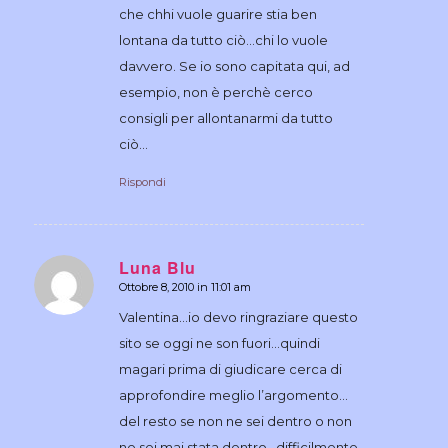
che chhi vuole guarire stia ben
lontana da tutto ciò…chi lo vuole
davvero. Se io sono capitata qui, ad
esempio, non è perchè cerco
consigli per allontanarmi da tutto
ciò…
Rispondi
Luna Blu
Ottobre 8, 2010 in 11:01 am
dice:
Valentina…io devo ringraziare questo
sito se oggi ne son fuori…quindi
magari prima di giudicare cerca di
approfondire meglio l’argomento…
del resto se non ne sei dentro o non
ne sei mai stata dentro…difficilmente