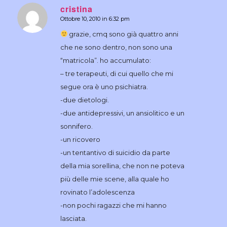
cristina
Ottobre 10, 2010 in 6:32 pm
dice:
grazie, cmq sono già quattro anni
che ne sono dentro, non sono una
“matricola”. ho accumulato:
– tre terapeuti, di cui quello che mi
segue ora è uno psichiatra.
-due dietologi.
-due antidepressivi, un ansiolitico e un
sonnifero.
-un ricovero
-un tentantivo di suicidio da parte
della mia sorellina, che non ne poteva
più delle mie scene, alla quale ho
rovinato l’adolescenza
-non pochi ragazzi che mi hanno
lasciata.