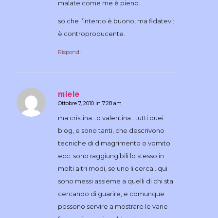
malate come me è pieno.
so che l’intento è buono, ma fidatevi:
è controproducente.
Rispondi
miele
Ottobre 7, 2010 in 7:28 am
dice:
ma cristina…o valentina…tutti quei
blog, e sono tanti, che descrivono
tecniche di dimagrimento o vomito
ecc. sono raggiungibili lo stesso in
molti altri modi, se uno li cerca…qui
sono messi assieme a quelli di chi sta
cercando di guarire, e comunque
possono servire a mostrare le varie