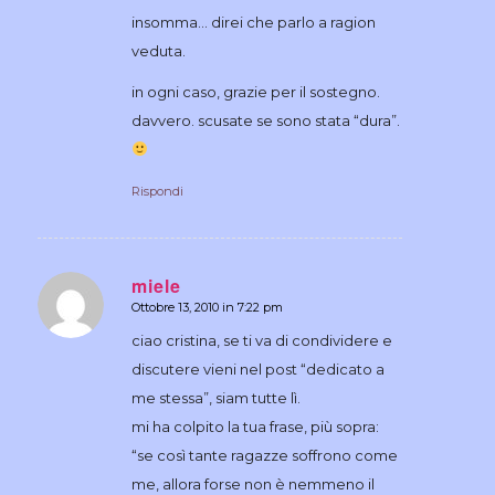
insomma… direi che parlo a ragion
veduta.
in ogni caso, grazie per il sostegno.
davvero. scusate se sono stata “dura”.
Rispondi
miele
Ottobre 13, 2010 in 7:22 pm
dice:
ciao cristina, se ti va di condividere e
discutere vieni nel post “dedicato a
me stessa”, siam tutte lì.
mi ha colpito la tua frase, più sopra:
“se così tante ragazze soffrono come
me, allora forse non è nemmeno il