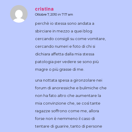
cristina
Ottobre 7, 2010 in 7:17 am
dice:
perchè io stessa sono andata a
sbirciare in mezzo a quei blog
cercando consigli su come vomitare,
cercando numeri e foto di chi si
dichiara affetta dalla mia stessa
patologia per vedere se sono più
magre o più grasse di me.
una nottata spesa a gironzolare nei
forum di anoressiche e bulimiche che
non ha fato altro che aumentare la
mia convinzione che, se così tante
ragazze soffrono come me, allora
forse non è nemmeno il caso di
tentare di guarire, tanto di persone