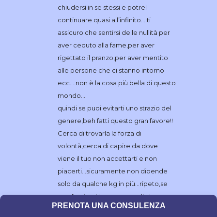
chiudersi in se stessi e potrei
continuare quasi all’infinito….ti
assicuro che sentirsi delle nullità per
aver ceduto alla fame,per aver
rigettato il pranzo,per aver mentito
alle persone che ci stanno intorno
ecc….non è la cosa più bella di questo
mondo…
quindi se puoi evitarti uno strazio del
genere,beh fatti questo gran favore!!
Cerca di trovarla la forza di
volontà,cerca di capire da dove
viene il tuo non accettarti e non
piacerti…sicuramente non dipende
solo da qualche kg in più…ripeto,se
puoi!!evita al tuo corpo e alla tua
PRENOTA UNA CONSULENZA
mente questo inferno..è meglio