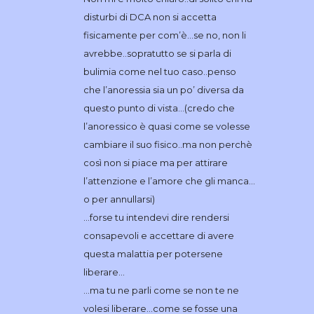
disturbi di DCA non si accetta
fisicamente per com’è…se no, non li
avrebbe..sopratutto se si parla di
bulimia come nel tuo caso..penso
che l’anoressia sia un po’ diversa da
questo punto di vista…(credo che
l’anoressico è quasi come se volesse
cambiare il suo fisico..ma non perchè
così non si piace ma per attirare
l’attenzione e l’amore che gli manca…
o per annullarsi)
…forse tu intendevi dire rendersi
consapevoli e accettare di avere
questa malattia per potersene
liberare…
…ma tu ne parli come se non te ne
volesi liberare…come se fosse una