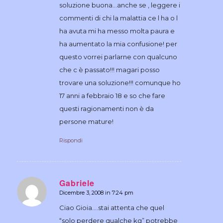
soluzione buona…anche se , leggere i
commenti di chi la malattia ce l ha o l
ha avuta mi ha messo molta paura e
ha aumentato la mia confusione! per
questo vorrei parlarne con qualcuno
che c è passato!!! magari posso
trovare una soluzione!!! comunque ho
17 anni a febbraio 18 e so che fare
questi ragionamenti non è da
persone mature!
Rispondi
Gabriele
Dicembre 3, 2008 in 7:24 pm
dice:
Ciao Gioia….stai attenta che quel
“solo perdere qualche kg” potrebbe