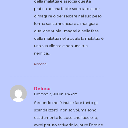
della malattia e associa questa
pratica ad una facile scorciatoia per
dimagrire o per restare nel suo peso
forma senza rinunciare a mangiare
quel che vuole…magari è nella fase
della malattia nella quale la malattia è
una sua alleata e non una sua
nemica…
Rispondi
Delusa
Dicembre 3, 2008 in 10:43 am
dice:
Secondo me è inutile fare tanto gli
scandalizzati…non so voi, ma sono
esattamente le cose che faccio io,
avrei potuto scriverlo io, pure l’ordine