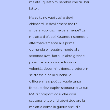
malata…questo mi sembra che tu l’hai
fatto…
Ma se tu ne vuoi uscire devi
chiederti…e devi essere molto
sincera: vuoi uscirne veramente? La
malattia ti piace? Quando risponderai
affermativamente alla prima
domanda e negativamente alla
seconda avrai fatto un altro grande
passo…e poi…ci vuole forza di
volontà…determinazione…credere in
se stesse e nella riuscita…è
difficile..ma si può…ci vuole tanta
forza…e devi capire sopratutto COME
MAI ti comporti così..che cosa
scatena le tue crisi…devi studiare la
malattia come in guerra sis tudia