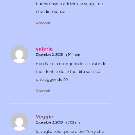
buons enso o addirittura senza!ma
che dico senza!..
Rispondi
valeria
Dicembre 2, 2008 in 9:14 pm
dice:
ma dsi ke ti preoqupi della salute dei
tuoi denti e delle tue dita se ti stai
distruggendo???
Rispondi
Veggie
Dicembre 3, 2008 in 7:03 am
dice:
Io voglio solo sperare per Terry che