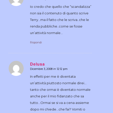
dice:
Io credo che quello che “scandalizza”
non sia il contenuto di quanto scrive
Terry…ma il fatto che le scriva..che le
renda pubbliche..come se fosse
un’attività normale…
Rispondi
Delusa
Dicembre 3, 2008 in 12:12 pm
dice:
In effetti per me è diventata
un’attività piuttosto normale direi…
tanto che ormai è diventato normale
anche per il mio fidanzato che sa
tutto…Ormai se si va a cena assieme
dopo mi chiede…che fai? Vomiti o