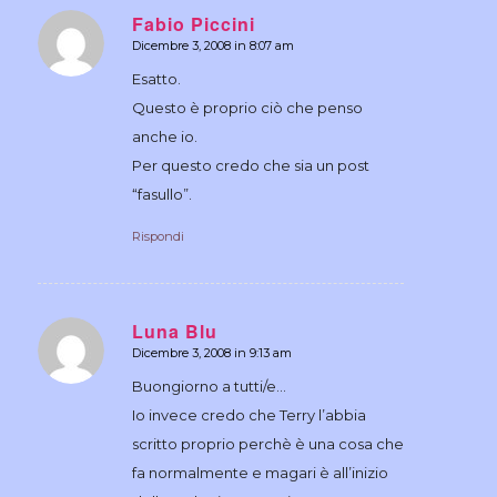
Fabio Piccini
Dicembre 3, 2008 in 8:07 am
dice:
Esatto.
Questo è proprio ciò che penso
anche io.
Per questo credo che sia un post
“fasullo”.
Rispondi
Luna Blu
Dicembre 3, 2008 in 9:13 am
dice:
Buongiorno a tutti/e…
Io invece credo che Terry l’abbia
scritto proprio perchè è una cosa che
fa normalmente e magari è all’inizio