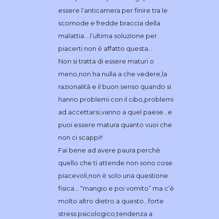
essere l’anticamera per finire tra le
scomode e fredde braccia della
malattia….l’ultima soluzione per
piacerti non è affatto questa…
Non si tratta di essere maturi o
meno,non ha nulla a che vedere,la
razionalità e il buon senso quando si
hanno problemi con il cibo,problemi
ad accettarsi,vanno a quel paese…e
puoi essere matura quanto vuoi che
non ci scappi!!
Fai bene ad avere paura perchè
quello che ti attende non sono cose
piacevoli,non è solo una questione
fisica… “mangio e poi vomito” ma c’è
molto altro dietro a questo…forte
stress psicologico,tendenza a