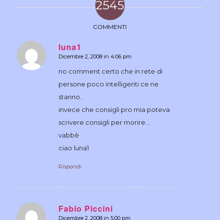
2545
COMMENTI
luna1
Dicembre 2, 2008 in 4:06 pm
dice:
no comment certo che in rete di
persone poco intelligenti ce ne
stanno..
invece che consigli pro mia poteva
scrivere consigli per morire…
vabbè
ciao luna1
Rispondi
Fabio Piccini
Dicembre 2, 2008 in 5:00 pm