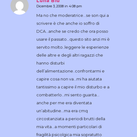
Luna Blu
Dicembre 3, 2008 in 4:08 pm
dice:
Ma no che moderatrice…se son qui a
scrivere è che anche io soffro di
DCA…anche se credo che ora posso
usare il passato…questo sito anzi mi è
servito molto..leggere le esperienze
delle altre e degli altri ragazzi che
hanno disturbi
dell’alimentazione..confrontarmi e
capire cosa non va…mi ha aiutata
tantissimo a capire il mio disturbo e a
combatterlo…mi sento guarita…
anche per me era diventata
un’abitudine…ma era cmq
circostanziata a periodi brutti della
mia vita…a momenti particolari di
fragilità psicolgica mia sopratutto