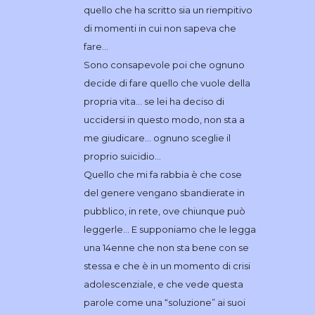
quello che ha scritto sia un riempitivo
di momenti in cui non sapeva che
fare…
Sono consapevole poi che ognuno
decide di fare quello che vuole della
propria vita… se lei ha deciso di
uccidersi in questo modo, non sta a
me giudicare… ognuno sceglie il
proprio suicidio…
Quello che mi fa rabbia è che cose
del genere vengano sbandierate in
pubblico, in rete, ove chiunque può
leggerle… E supponiamo che le legga
una 14enne che non sta bene con se
stessa e che è in un momento di crisi
adolescenziale, e che vede questa
parole come una “soluzione” ai suoi