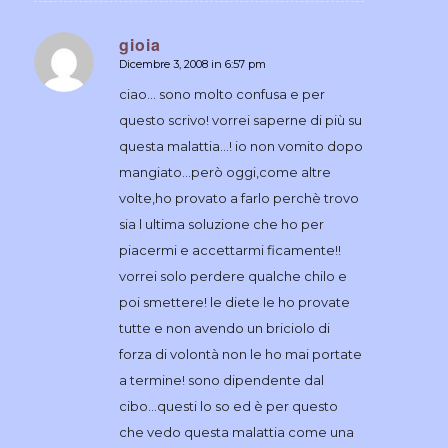
gioia
Dicembre 3, 2008 in 6:57 pm
dice:
ciao… sono molto confusa e per
questo scrivo! vorrei saperne di più su
questa malattia…! io non vomito dopo
mangiato…però oggi,come altre
volte,ho provato a farlo perchè trovo
sia l ultima soluzione che ho per
piacermi e accettarmi ficamente!!
vorrei solo perdere qualche chilo e
poi smettere! le diete le ho provate
tutte e non avendo un briciolo di
forza di volontà non le ho mai portate
a termine! sono dipendente dal
cibo…questi lo so ed è per questo
che vedo questa malattia come una