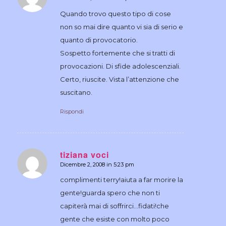
dice:
Quando trovo questo tipo di cose
non so mai dire quanto vi sia di serio e
quanto di provocatorio.
Sospetto fortemente che si tratti di
provocazioni. Di sfide adolescenziali.
Certo, riuscite. Vista l’attenzione che
suscitano.
Rispondi
tiziana voci
Dicembre 2, 2008 in 5:23 pm
dice:
complimenti terry!aiuta a far morire la
gente!guarda spero che non ti
capiterà mai di soffrirci…fidati!che
gente che esiste con molto poco