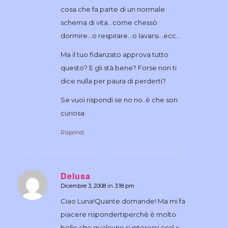
cosa che fa parte di un normale
schema di vita…come chessò
dormire…o respirare…o lavarsi…ecc…
Ma il tuo fidanzato approva tutto
questo? E gli stà bene? Forse non ti
dice nulla per paura di perderti?
Se vuoi rispondi se no no..è che son
curiosa
Rispondi
Delusa
Dicembre 3, 2008 in 3:18 pm
dice:
Ciao Luna!Quante domande! Ma mi fa
piacere rispondertiperchè è molto
bello che qualcuno si interessi così x