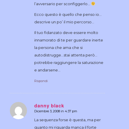
l’avversario per sconfiggerlo…
Ecco questo è quello che penso io…
descrive un po’ il mio percorso…
Il tuo fidanzato deve essere molto
innamorato di te per guardare inerte
la persona che ama che si
autodistrugge…stai attenta però…
potrebbe raggiungere la saturazione
e andarsene…
Rispondi
danny black
Dicembre 3, 2008 in 4:37 pm
dice:
La sequenza forse è questa, ma per
quanto mi riguarda manca il forte