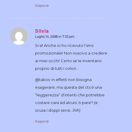
Rispondi
Silvia
Luglio 14, 2008 in 7:33 pm
dice:
Si si! Anche io ho ricevuto l’sms
promozionale! Non riuscivo a credere
ai miei occhi! Certo se le inventano
proprio di tutti i colori…
@takos: in effetti non bisogna
esagerare, ma questa del cts è una
“leggerezza” d’intenti che potrebbe
costare cara ad alcuni, ti pare? (e
scusa i doppi sensi…ihih)
Rispondi