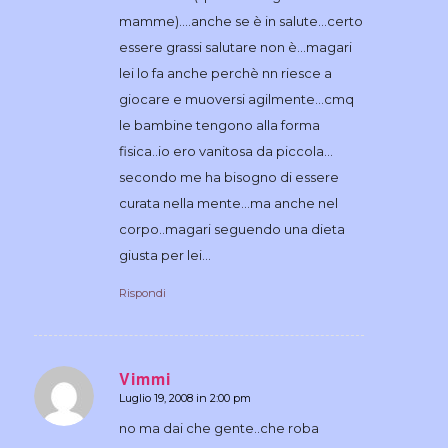
mamme)….anche se è in salute…certo
essere grassi salutare non è…magari
lei lo fa anche perchè nn riesce a
giocare e muoversi agilmente…cmq
le bambine tengono alla forma
fisica..io ero vanitosa da piccola…
secondo me ha bisogno di essere
curata nella mente…ma anche nel
corpo..magari seguendo una dieta
giusta per lei…
Rispondi
Vimmi
Luglio 19, 2008 in 2:00 pm
dice:
no ma dai che gente..che roba