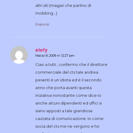
altri siti (magari che parlino di
mobbing…).
Rispondi
stefy
Marzo 9, 2009 in 12:27 pm
dice:
Ciao a tutti , confermo che il direttore
commerciale del cts tale andrea
pesenti è un idiota ed è il secondo
anno che porta avanti questa
iniziativa nonostante come dice Io
anche alcuni dipendenti ed uffici si
siano apposti a tale grandiosa
cazzata di comunicazione. Io come
socia del cts me ne vergono e ho