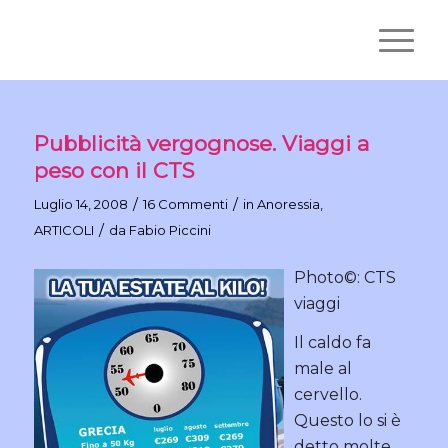
Pubblicità vergognose. Viaggi a
peso con il CTS
/
/
Luglio 14, 2008
16 Commenti
in
Anoressia
,
/
ARTICOLI
da
Fabio Piccini
Photo©: CTS
viaggi
Il caldo fa
male al
cervello.
Questo lo si è
detto molte