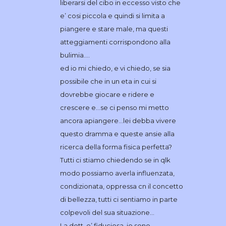
liberarsi del cibo in eccesso visto che
e’ cosi piccola e quindi si limita a
piangere e stare male, ma questi
atteggiamenti corrispondono alla
bulimia….
ed io mi chiedo, e vi chiedo, se sia
possibile che in un eta in cui si
dovrebbe giocare e ridere e
crescere e…se ci penso mi metto
ancora apiangere…lei debba vivere
questo dramma e queste ansie alla
ricerca della forma fisica perfetta?
Tutti ci stiamo chiedendo se in qlk
modo possiamo averla influenzata,
condizionata, oppressa cn il concetto
di bellezza, tutti ci sentiamo in parte
colpevoli del sua situazione…
La dott. e’ fiduciosa, io sono