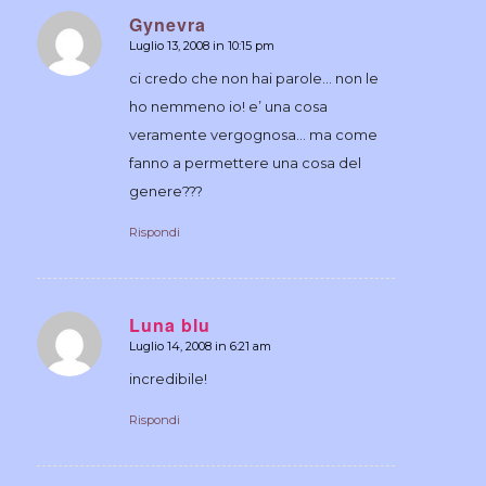
Gynevra
Luglio 13, 2008 in 10:15 pm
dice:
ci credo che non hai parole… non le
ho nemmeno io! e’ una cosa
veramente vergognosa… ma come
fanno a permettere una cosa del
genere???
Rispondi
Luna blu
Luglio 14, 2008 in 6:21 am
dice:
incredibile!
Rispondi