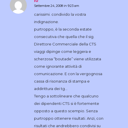
io
Settembre 24, 2008 in 9:23 am
dice:
carissimi. condivido la vostra
indignazione.
purtroppo, è la seconda estate
consecutiva che quella che il sig.
Direttore Commerciale della CTS
viaggi dipinge come leggera e
scherzosa “boutade” viene utilizzata
come ignorante attività di
comunicazione. E con la vergognosa
cassa di risonanza di stampa e
addirittura dei tg…
Tengo a sottolineare che qualcuno
dei dipendenti CTS si è fortemente
opposto a questo scempio. Senza
purtroppo ottenere risultati. Anzi, con
risultati che andrebbero condivisi su