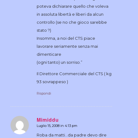
poteva dichiarare quello che voleva
in assoluta libertà e liberi da alcun
controllo (se no che gioco sarebbe
stato ?)
Insomma, a noi del CTS piace
lavorare seriamente senza mai
dimenticare
(ogni tanto) un sorriso.”
Il Direttore Commerciale del CTS ( kg
93 sovrappeso )
Rispondi
Mimiddu
Luglio 15, 2008 in 4:13 pm
dice:
Roba da matti…da padre devo dire