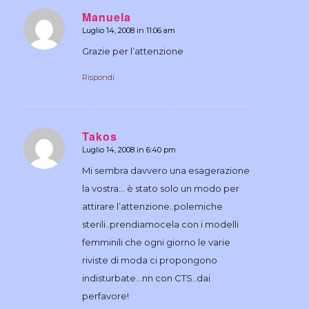
Manuela
Luglio 14, 2008 in 11:06 am
dice:
Grazie per l’attenzione
Rispondi
Takos
Luglio 14, 2008 in 6:40 pm
dice:
Mi sembra davvero una esagerazione
la vostra… è stato solo un modo per
attirare l’attenzione..polemiche
sterili..prendiamocela con i modelli
femminili che ogni giorno le varie
riviste di moda ci propongono
indisturbate…nn con CTS..dai
perfavore!