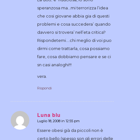
speranzosa ma…mi terrorizza l’idea
che cosi giovane abbia gia di questi
problemi e cosa succedera’ quando
davvero si trovera’ nell’eta critica?
Rispondetemi….chi meglio di voi puo
dirmi come trattarla, cosa possiamo
fare, cosa dobbiamo pensare e se ci
sn casi analoghi!!!
vera.
Rispondi
Luna blu
Luglio 18, 2008 in 12:55 pm
dice:
Essere obesi già da piccoli non è
certo bello (spesso son gli errori delle