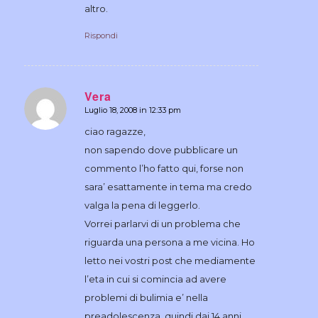
altro.
Rispondi
Vera
Luglio 18, 2008 in 12:33 pm
dice:
ciao ragazze,
non sapendo dove pubblicare un
commento l’ho fatto qui, forse non
sara’ esattamente in tema ma credo
valga la pena di leggerlo.
Vorrei parlarvi di un problema che
riguarda una persona a me vicina. Ho
letto nei vostri post che mediamente
l’eta in cui si comincia ad avere
problemi di bulimia e’ nella
preadolescenza, quindi dai 14 anni,