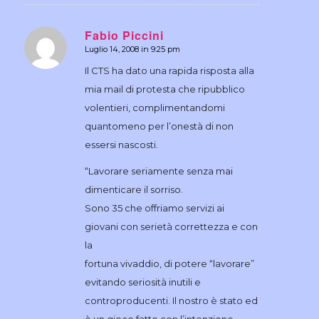
Fabio Piccini
Luglio 14, 2008 in 9:25 pm
dice:
Il CTS ha dato una rapida risposta alla
mia mail di protesta che ripubblico
volentieri, complimentandomi
quantomeno per l’onestà di non
essersi nascosti.
“Lavorare seriamente senza mai
dimenticare il sorriso.
Sono 35 che offriamo servizi ai
giovani con serietà correttezza e con
la
fortuna vivaddio, di potere “lavorare”
evitando seriosità inutili e
controproducenti. Il nostro è stato ed
è un gioco fatto con l’intenzione