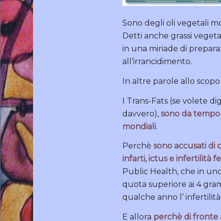
Sono degli oli vegetali mo
Detti anche grassi vegeta
in una miriade di prepara
all’irrancidimento.
In altre parole allo scop
I Trans-Fats (se volete d
davvero),
sono da tempo n
mondiali
.
Perchè
sono accusati di
infarti, ictus e infertilità
Public Health, che in uno
quota superiore ai 4 gram
qualche anno l’ infertilità
E allora
perchè di fronte 