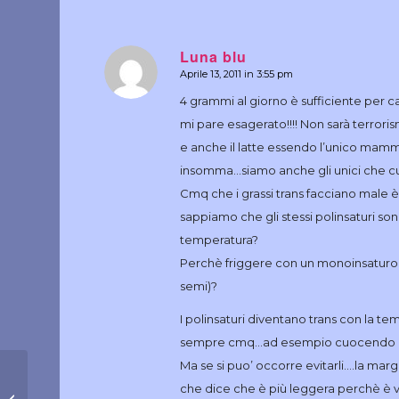
Luna blu
Aprile 13, 2011 in 3:55 pm
dice:
4 grammi al giorno è sufficiente per cau
mi pare esagerato!!!! Non sarà terror
e anche il latte essendo l’unico mam
insomma…siamo anche gli unici che cu
Cmq che i grassi trans facciano male 
sappiamo che gli stessi polinsaturi s
temperatura?
Perchè friggere con un monoinsaturo (o
semi)?
I polinsaturi diventano trans con la t
sempre cmq…ad esempio cuocendo i
Ma se si puo’ occorre evitarli….la mar
che dice che è più leggera perchè è v
Regole dietetiche 101