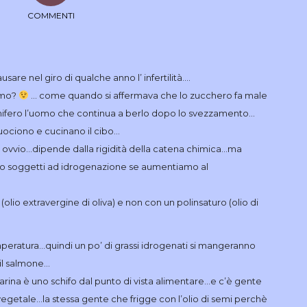
COMMENTI
sare nel giro di qualche anno l’ infertilità….
ismo?
… come quando si affermava che lo zucchero fa male
mifero l’uomo che continua a berlo dopo lo svezzamento…
ociono e cucinano il cibo…
è ovvio…dipende dalla rigidità della catena chimica…ma
ono soggetti ad idrogenazione se aumentiamo al
lio extravergine di oliva) e non con un polinsaturo (olio di
emperatura…quindi un po’ di grassi idrogenati si mangeranno
l salmone…
garina è uno schifo dal punto di vista alimentare…e c’è gente
egetale…la stessa gente che frigge con l’olio di semi perchè