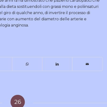
e anni fa ha dimostrato che pazienti cardiopatici che
dalla dieta sostituendoli con grassi mono e poliinsaturi
nel giro di qualche anno, di invertire il processo di
narie con aumento del diametro delle arterie e
ologia anginosa.
26