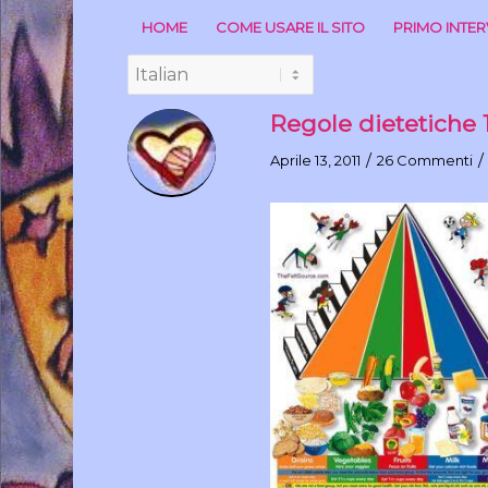
HOME
COME USARE IL SITO
PRIMO INTE
Regole dietetiche 1
/
/
Aprile 13, 2011
26 Commenti