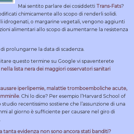
Mai sentito parlare dei cosiddetti
Trans-Fats
?
dificati chimicamente allo scopo di renderli solidi.
li idrogenati, o margarine vegetali, vengono aggiunti
zioni alimentari allo scopo di aumentarne la resistenza
o di prolungarne la data di scadenza.
igitare questo termine su Google vi spaventerete
ella lista nera dei maggiori osservatori sanitari
 causare iperlipemie, malattie tromboemboliche acute,
 femminile
. Chi lo dice? Per esempio l’Harvard School of
 studio recentissimo sostiene che l’assunzione di una
mi al giorno è sufficiente per causare nel giro di
.
a tanta evidenza non sono ancora stati banditi?