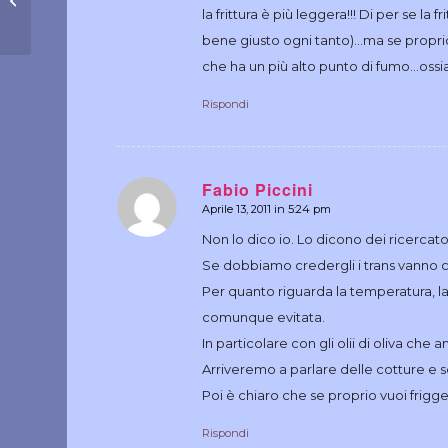
la frittura è più leggera!!! Di per se l
bene giusto ogni tanto)…ma se proprio
che ha un più alto punto di fumo…ossia l
Rispondi
Fabio Piccini
Aprile 13, 2011 in 5:24 pm
dice:
Non lo dico io. Lo dicono dei ricercato
Se dobbiamo credergli i trans vanno ca
Per quanto riguarda la temperatura, la
comunque evitata.
In particolare con gli olii di oliva che
Arriveremo a parlare delle cotture e sc
Poi è chiaro che se proprio vuoi frigger
Rispondi