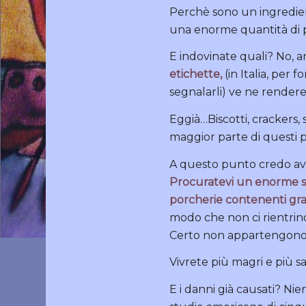
Perchè sono un ingredien
una enorme quantità di p
E indovinate quali? No, a
etichette
,
(in Italia, per f
segnalarli) ve ne rendere
Eggià…Biscotti, crackers,
maggior parte di questi p
A questo punto credo avre
Procuratevi un enorme sa
porcherie contenenti gras
modo che non ci rientrin
Certo non appartengono al
Vivrete più magri e più sa
E i danni già causati? Ni