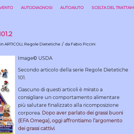
RVENTO
AUTODIAGNOSI
AUTOAIUTO
SCELTA DEL TRATTA
01.2
/
in
ARTICOLI
,
Regole Dietetiche
da
Fabio Piccini
Image© USDA
Secondo articolo della serie Regole Dietetiche
101.
Ciascuno di questi articoli è mirato a
consigliare un comportamento alimentare
più salutare finalizzato alla ricomposizione
corporea.
Dopo aver parlato dei grassi buoni
(EFA Omega), oggi affrontiamo l’argomento
dei grassi cattivi
.