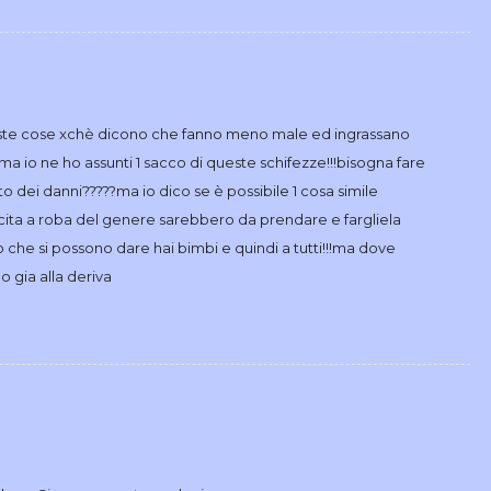
ueste cose xchè dicono che fanno meno male ed ingrassano
!ma io ne ho assunti 1 sacco di queste schifezze!!!bisogna fare
 dei danni?????ma io dico se è possibile 1 cosa simile
cita a roba del genere sarebbero da prendare e fargliela
 che si possono dare hai bimbi e quindi a tutti!!!ma dove
gia alla deriva