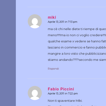
miki
Aprile 13, 2011 in 7:13 pm
dice:
ma cè chi nelle diete ti riempe di q
meno!!!!!ma io non ci voglio credere!!!
qualche esame x vedere se hanno fatto
lasciano in commercio e fanno pubbli
mangire a loro visto che pubblicizzano
stiamo andando????secondo me siamo 
Rispondi
Fabio Piccini
Aprile 13, 2011 in 7:22 pm
dice:
Non ti spaventare Miki.