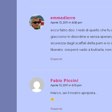
emmedierre
Aprile 13, 2011 in 6:06 pm
dice:
ecco fatto doc. I resti di quello che fu
giacciono in disordine e senza speran
sicurezza dagli scaffali della pam e i
liberato. ora però vado a buttarla. n
Rispondi
Fabio Piccini
Aprile 13, 2011 in 6:15 pm
dice:
Marco, sei il nostro apripista…
Rispondi