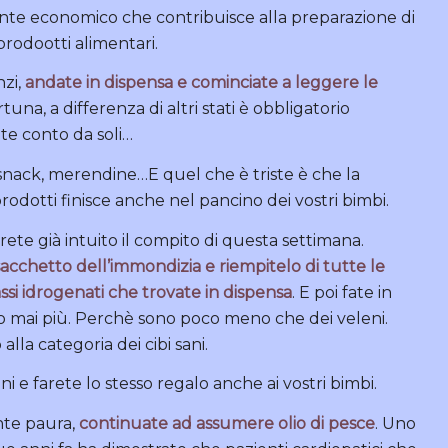
te economico che contribuisce alla preparazione di
rodootti alimentari.
nzi,
andate in dispensa e cominciate a leggere le
ortuna, a differenza di altri stati è obbligatorio
te conto da soli…
 snack, merendine…E quel che è triste è che la
rodotti finisce anche nel pancino dei vostri bimbi.
te già intuito il compito di questa settimana.
cchetto dell’immondizia e riempitelo di tutte le
si idrogenati che trovate in dispensa
. E poi fate in
o mai più. Perchè sono poco meno che dei veleni.
la categoria dei cibi sani.
ni e farete lo stesso regalo anche ai vostri bimbi.
ente paura,
continuate ad assumere olio di pesce
. Uno