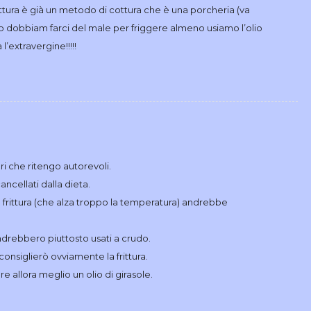
a frittura è già un metodo di cottura che è una porcheria (va
 dobbiam farci del male per friggere almeno usiamo l’olio
’extravergine!!!!!
ri che ritengo autorevoli.
ncellati dalla dieta.
 frittura (che alza troppo la temperatura) andrebbe
 andrebbero piuttosto usati a crudo.
onsiglierò ovviamente la frittura.
e allora meglio un olio di girasole.