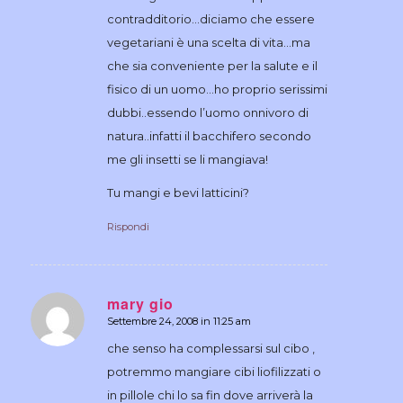
contradditorio…diciamo che essere
vegetariani è una scelta di vita…ma
che sia conveniente per la salute e il
fisico di un uomo…ho proprio serissimi
dubbi..essendo l’uomo onnivoro di
natura..infatti il bacchifero secondo
me gli insetti se li mangiava!
Tu mangi e bevi latticini?
Rispondi
mary gio
Settembre 24, 2008 in 11:25 am
dice:
che senso ha complessarsi sul cibo ,
potremmo mangiare cibi liofilizzati o
in pillole chi lo sa fin dove arriverà la