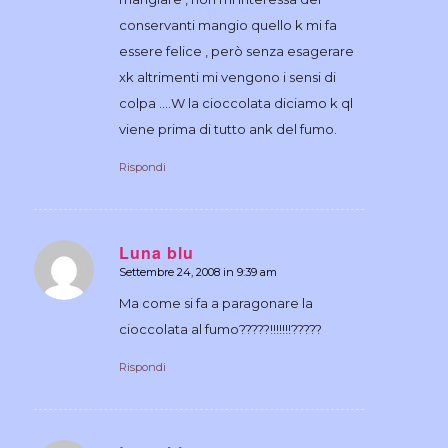
conservanti mangio quello k mi fa
essere felice , però senza esagerare
xk altrimenti mi vengono i sensi di
colpa ….W la cioccolata diciamo k ql
viene prima di tutto ank del fumo.
Rispondi
Luna blu
Settembre 24, 2008 in 9:39 am
dice:
Ma come si fa a paragonare la
cioccolata al fumo?????!!!!!!!?????
Rispondi