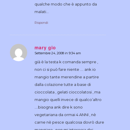
qualche modo che è appunto da
malati…
Rispondi
mary gio
Settembre 24, 2008 in 9:34 am
dice:
già è la testa k comanda sempre ,
non ci si può fare niente …. ank io
mangio tante merendine a partire
dalla colazione tutte a base di
cioccolata , gelati cioccolatosi , ma
mangio quelli invece di qualco’altro
….bisogna ank dire k sono
vegetariana da ormai 4 ANNI , nè
carne nè pesce qualcosa dovrò dure
mangiare , non mi interessa dei