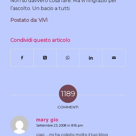
Non so davvero cosa fare. Ma vi ringrazio per
l’ascolto. Un bacio a tutti.
Postato da: ViVì
Condividi questo articolo
1189
COMMENTI
mary gio
Settembre 23, 2008 in 8:16 pm
dice:
ciao ….mi ha colpito molto il tuo blog