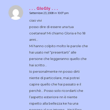
. . . GloGly . . .
Settembre 23, 2008 in 10:07 pm
dice:
ciao vivi
posso dire di essere una tua
coetanea!! Mi chiamo Gloria e ho 18
anni…
Mi hanno colpito molto le parole che
hai usato nel “presentarti” alle
persone che leggeranno quello che
hai scritto…
Io personalmente nn posso dirti
niente di particolare, mai potrei
capire quello che hai passato e il
perchè… Posso solo ricordarti che
l’aspetto esteriore nn è niente
rispetto alla bellezza ke ha una
persona al suo interno… Nn ti fare