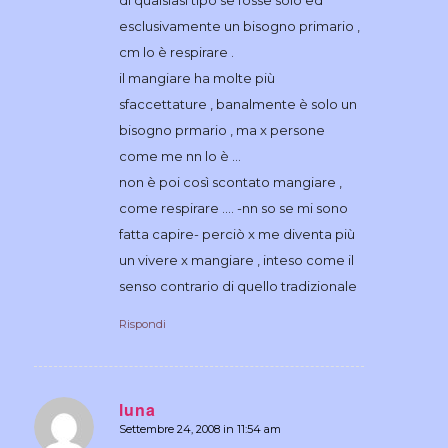
esclusivamente un bisogno primario ,
cm lo è respirare .
il mangiare ha molte più
sfaccettature , banalmente è solo un
bisogno prmario , ma x persone
come me nn lo è …
non è poi così scontato mangiare ,
come respirare …. -nn so se mi sono
fatta capire- perciò x me diventa più
un vivere x mangiare , inteso come il
senso contrario di quello tradizionale
Rispondi
luna
Settembre 24, 2008 in 11:54 am
dice: