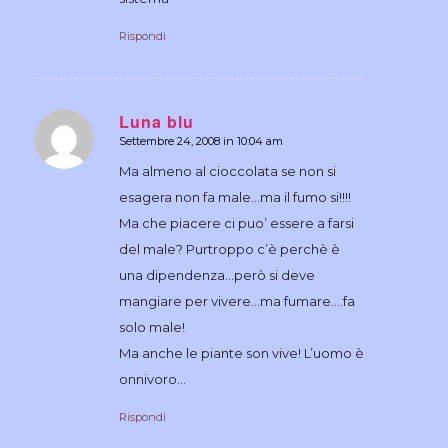
Rispondi
Luna blu
Settembre 24, 2008 in 10:04 am
dice:
Ma almeno al cioccolata se non si
esagera non fa male…ma il fumo si!!!!
Ma che piacere ci puo’ essere a farsi
del male? Purtroppo c’è perchè è
una dipendenza…però si deve
mangiare per vivere…ma fumare….fa
solo male!
Ma anche le piante son vive! L’uomo è
onnivoro…
Rispondi