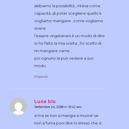
abbiamo la possibilità , intesa come
capacità ,di poter scegliere quello k
vogliamo mangiare , come vogliamo
vivere
l’essere vegetariani è un modo di dire
io ho fatto la mia scelta , ho scelto di
nn mangiare carne ,
poi ognuno la può vedere a suo
modo
Rispondi
Luna blu
Settembre 24, 2008 in 10:42 am
dice:
si ma se non si mangia si muore! se
non si fuma puoi dire lo stesso che si