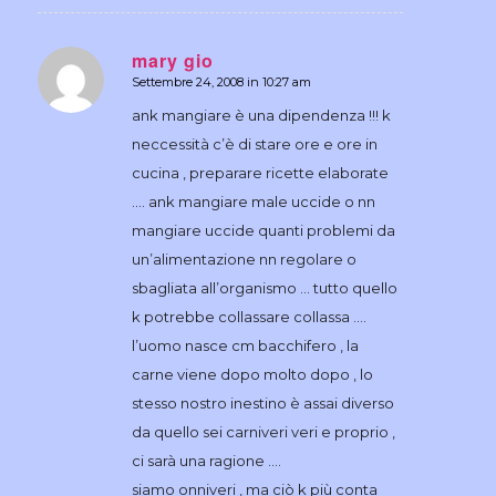
mary gio
Settembre 24, 2008 in 10:27 am
dice:
ank mangiare è una dipendenza !!! k
neccessità c’è di stare ore e ore in
cucina , preparare ricette elaborate
…. ank mangiare male uccide o nn
mangiare uccide quanti problemi da
un’alimentazione nn regolare o
sbagliata all’organismo … tutto quello
k potrebbe collassare collassa ….
l’uomo nasce cm bacchifero , la
carne viene dopo molto dopo , lo
stesso nostro inestino è assai diverso
da quello sei carniveri veri e proprio ,
ci sarà una ragione ….
siamo onniveri , ma ciò k più conta