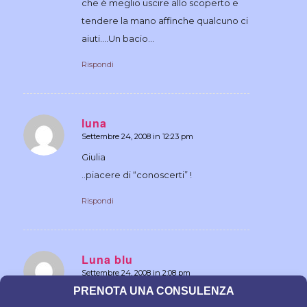
che è meglio uscire allo scoperto e
tendere la mano affinche qualcuno ci
aiuti….Un bacio…
Rispondi
luna
Settembre 24, 2008 in 12:23 pm
dice:
Giulia
..piacere di “conoscerti” !
Rispondi
Luna blu
Settembre 24, 2008 in 2:08 pm
dice:
PRENOTA UNA CONSULENZA
Mary giò ho capito…ma infatti epr