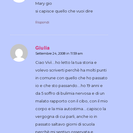
Mary gio
si capisce quello che vuoi dire
Rispondi
Giulia
Settembre 24, 2008 in 11:59 am
dice:
Ciao Vivì….ho letto la tua storia e
volevo scriverti perchè ha molti punti
in comune con quello che ho passato
io e che sto passando….ho 19 anni e
da 5 soffro di bulimia nervosa e di un
malato rapporto con il cibo, con il mio
corpo e la mia autostima….capisco la
vergogna di cui parli, anche io in
passato saltavo giorni di scuola
perchè mi sentivo osservata e