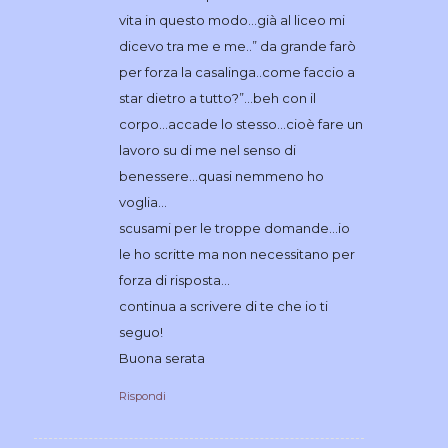
vita in questo modo…già al liceo mi
dicevo tra me e me..” da grande farò
per forza la casalinga..come faccio a
star dietro a tutto?”…beh con il
corpo…accade lo stesso…cioè fare un
lavoro su di me nel senso di
benessere…quasi nemmeno ho
voglia…
scusami per le troppe domande…io
le ho scritte ma non necessitano per
forza di risposta…
continua a scrivere di te che io ti
seguo!
Buona serata
Rispondi