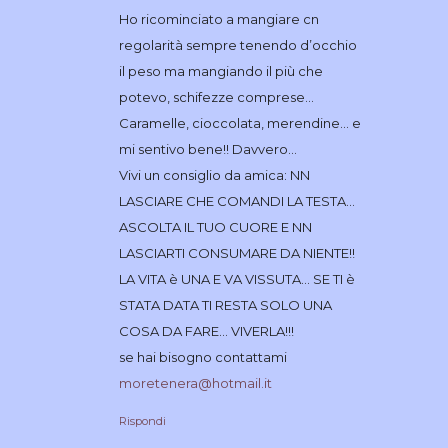
Ho ricominciato a mangiare cn
regolarità sempre tenendo d’occhio
il peso ma mangiando il più che
potevo, schifezze comprese…
Caramelle, cioccolata, merendine… e
mi sentivo bene!! Davvero…
Vivi un consiglio da amica: NN
LASCIARE CHE COMANDI LA TESTA…
ASCOLTA IL TUO CUORE E NN
LASCIARTI CONSUMARE DA NIENTE!!
LA VITA è UNA E VA VISSUTA… SE TI è
STATA DATA TI RESTA SOLO UNA
COSA DA FARE… VIVERLA!!!
se hai bisogno contattami
moretenera@hotmail.it
Rispondi