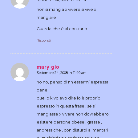
dice:
non si mangia x vivere si vive x
mangiare
Guarda che è al contrario
Rispondi
mary gio
Settembre 24, 2008 in 11:49 am
dice:
no no, penso di nn essermi espressa
bene
quello k volevo dire io è proprio
espresso in questa frase , se si
mangiasse x vivere non dovrebbero
esistere persone obese , grasse ,
anoressiche , con disturbi alimentari
di qualsiasi tipo se fosse solo ed