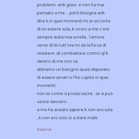
problemi -ank gravi- e non ha mai
pensato a me ….però bisogna ank
dire k in quei momenti mi sn accorta
di nn essere sola ,k vicino a me c’era
sempre stata mia sorella , l’amore
verso di lei tutt’ora mi da la forza di
resistere ,di combattare contro ql k
dentro di me non va.
abbiamo un bisogno quasi disperato
di essere amati io l’ho capito in quei
momenti …
non so come si possa uscire , se si può
uscire davvero ….
a me ha aiutato sapere k non ero sola
, k non ero solo io a stare male
Rispondi