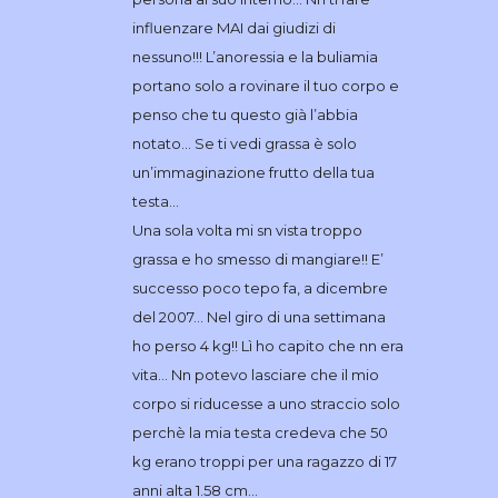
influenzare MAI dai giudizi di
nessuno!!! L’anoressia e la buliamia
portano solo a rovinare il tuo corpo e
penso che tu questo già l’abbia
notato… Se ti vedi grassa è solo
un’immaginazione frutto della tua
testa…
Una sola volta mi sn vista troppo
grassa e ho smesso di mangiare!! E’
successo poco tepo fa, a dicembre
del 2007… Nel giro di una settimana
ho perso 4 kg!! Lì ho capito che nn era
vita… Nn potevo lasciare che il mio
corpo si riducesse a uno straccio solo
perchè la mia testa credeva che 50
kg erano troppi per una ragazzo di 17
anni alta 1.58 cm…