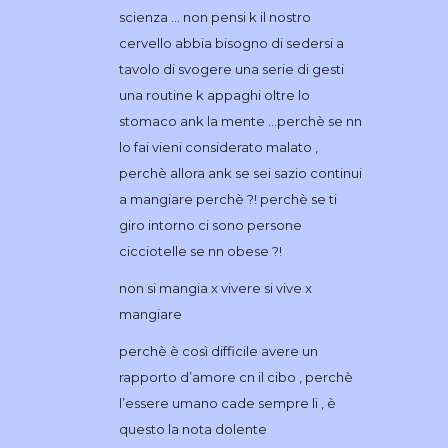
scienza … non pensi k il nostro
cervello abbia bisogno di sedersi a
tavolo di svogere una serie di gesti
una routine k appaghi oltre lo
stomaco ank la mente …perchè se nn
lo fai vieni considerato malato ,
perchè allora ank se sei sazio continui
a mangiare perchè ?! perchè se ti
giro intorno ci sono persone
cicciotelle se nn obese ?!
non si mangia x vivere si vive x
mangiare
perchè è così difficile avere un
rapporto d’amore cn il cibo , perchè
l’essere umano cade sempre li , è
questo la nota dolente