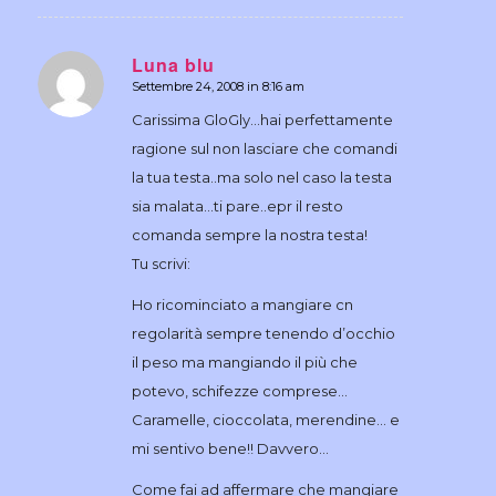
Luna blu
Settembre 24, 2008 in 8:16 am
dice:
Carissima GloGly…hai perfettamente
ragione sul non lasciare che comandi
la tua testa..ma solo nel caso la testa
sia malata…ti pare..epr il resto
comanda sempre la nostra testa!
Tu scrivi:
Ho ricominciato a mangiare cn
regolarità sempre tenendo d’occhio
il peso ma mangiando il più che
potevo, schifezze comprese…
Caramelle, cioccolata, merendine… e
mi sentivo bene!! Davvero…
Come fai ad affermare che mangiare