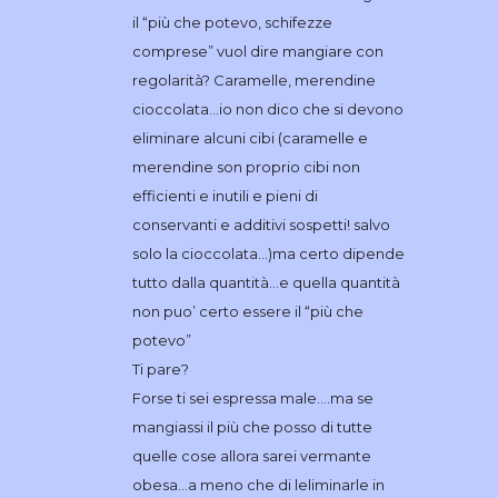
il “più che potevo, schifezze
comprese” vuol dire mangiare con
regolarità? Caramelle, merendine
cioccolata…io non dico che si devono
eliminare alcuni cibi (caramelle e
merendine son proprio cibi non
efficienti e inutili e pieni di
conservanti e additivi sospetti! salvo
solo la cioccolata…)ma certo dipende
tutto dalla quantità…e quella quantità
non puo’ certo essere il “più che
potevo”
Ti pare?
Forse ti sei espressa male….ma se
mangiassi il più che posso di tutte
quelle cose allora sarei vermante
obesa…a meno che di leliminarle in