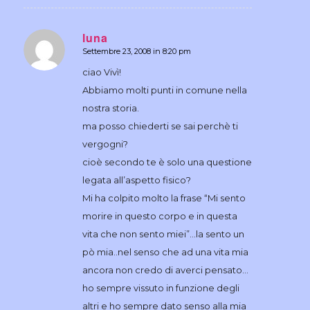
luna
Settembre 23, 2008 in 8:20 pm
dice:
ciao Vivì!
Abbiamo molti punti in comune nella
nostra storia.
ma posso chiederti se sai perchè ti
vergogni?
cioè secondo te è solo una questione
legata all’aspetto fisico?
Mi ha colpito molto la frase “Mi sento
morire in questo corpo e in questa
vita che non sento miei”…la sento un
pò mia..nel senso che ad una vita mia
ancora non credo di averci pensato…
ho sempre vissuto in funzione degli
altri e ho sempre dato senso alla mia