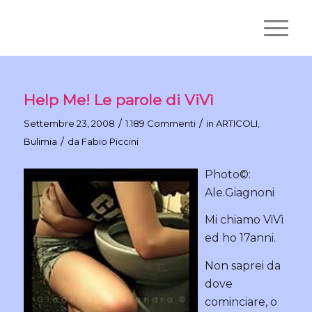
Help Me! Le parole di ViVì
/
/
Settembre 23, 2008
1.189 Commenti
in
ARTICOLI
,
/
Bulimia
da
Fabio Piccini
Photo©:
Ale.Giagnoni
Mi chiamo ViVì
ed ho 17anni.
Non saprei da
dove
cominciare, o