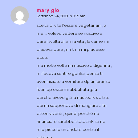
mary gio
Settembre 24, 2008 in 9:59 am
dice:
scelta di vita l’essere vegetariani , x
me … volevo vedere se riuscivo a
dare 1svolta alla mia vita , la carne mi
piaceva pure , nn k nn mi piacesse
ecco.
ma molte volte nn riuscivo a digerirla ,
mi faceva sentire gonfia ,penso ti
aver iniziato a vomitare dp un pranzo
fuori dp essermi abbuffata ,più
perchè avevo già la nausea k x altro.
poi nn sopportavo di mangiare altri
esseri viventi , quindi perchè no
rinunciare sarebbe stata ank se nel
mio piccolo un andare contro il
sistema