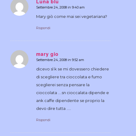
Luna blu
Settembre 24, 2008 in 9:40 am
dice:
Mary giò come mai sei vegetariana?
Rispondi
mary gio
Settembre 24, 2008 in 9:52 am
dice:
dicevo sl k se mi dovessero chiedere
di scegliere tra cioccolata e fumo
sceglierei senza pensare la
cioccolata ….sn cioccalata dipende e
ank caffe dipendente se proprio la
devo dire tutta …..
Rispondi