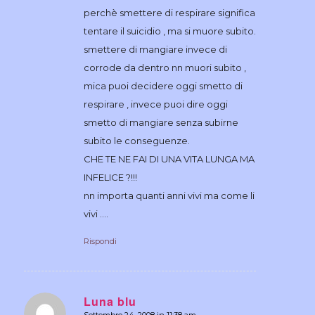
perchè smettere di respirare significa
tentare il suicidio , ma si muore subito.
smettere di mangiare invece di
corrode da dentro nn muori subito ,
mica puoi decidere oggi smetto di
respirare , invece puoi dire oggi
smetto di mangiare senza subirne
subito le conseguenze.
CHE TE NE FAI DI UNA VITA LUNGA MA
INFELICE ?!!!
nn importa quanti anni vivi ma come li
vivi ….
Rispondi
Luna blu
Settembre 24, 2008 in 11:38 am