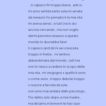
….ti capisco fin troppo bene , ank io
mi sono sentita tanto sola nn amata
da nessuno ho pensato k la mia vita
nn aveva senso , e tutt’ora lo sto
ancora cercando , ma non voglio
darmi pervinta nessuno a questo
mondo lo dovrebbe fare!
ti capisco qnd dici k sei cresciuta
troppo in fretta… mi sentivo
abbandonata dal mondo , tutt’ora
non lo riesco a vedere lo scopo della
mia vita , mi vergogno x quello k sono
x come sono , troppo debole troppo
x riuscire a farcela da sola .
non sono mai andata dallo psicologo ,
l’ho detto solo dopo a mia madre ,
ma diciamo in breve k lei hai i suoi