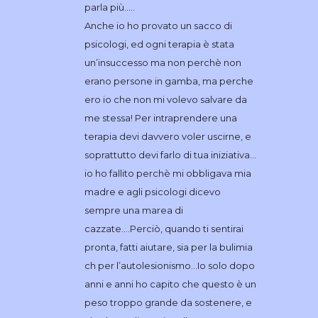
parla più…..
Anche io ho provato un sacco di
psicologi, ed ogni terapia è stata
un’insuccesso ma non perchè non
erano persone in gamba, ma perche
ero io che non mi volevo salvare da
me stessa! Per intraprendere una
terapia devi davvero voler uscirne, e
soprattutto devi farlo di tua iniziativa…
io ho fallito perchè mi obbligava mia
madre e agli psicologi dicevo
sempre una marea di
cazzate….Perciò, quando ti sentirai
pronta, fatti aiutare, sia per la bulimia
ch per l’autolesionismo…Io solo dopo
anni e anni ho capito che questo è un
peso troppo grande da sostenere, e