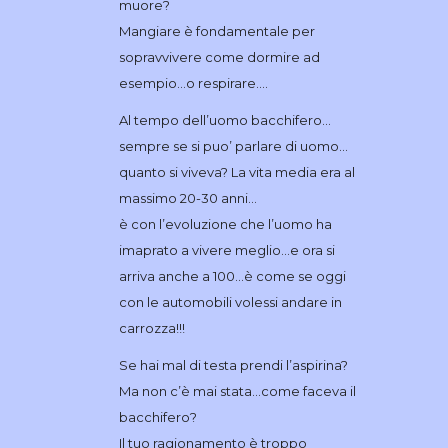
muore?
Mangiare è fondamentale per
sopravvivere come dormire ad
esempio…o respirare….
Al tempo dell’uomo bacchifero…
sempre se si puo’ parlare di uomo…
quanto si viveva? La vita media era al
massimo 20-30 anni…
è con l’evoluzione che l’uomo ha
imaprato a vivere meglio…e ora si
arriva anche a 100…è come se oggi
con le automobili volessi andare in
carrozza!!!
Se hai mal di testa prendi l’aspirina?
Ma non c’è mai stata…come faceva il
bacchifero?
Il tuo ragionamento è troppo